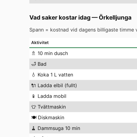
Vad saker kostar idag
—
Örkelljunga
Spann = kostnad vid dagens billigaste timme vs
Aktivitet
🚿
10 min dusch
🛁
Bad
💧
Koka 1 L vatten
🔌
Ladda elbil (fullt)
📱
Ladda mobil
👕
Tvättmaskin
🍽️
Diskmaskin
🧹
Dammsuga 10 min