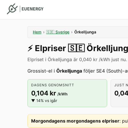
Hem
›
🇸🇪
Sverige
›
Örkelljunga
⚡️
Elpriser
🇸🇪
Örkelljun
Elpriset i Örkelljunga är 0,040 kr /kWh just nu.
Grossist-el i
Örkelljunga
följer SE4 (South)-a
DAGENS GENOMSNITT
JUST N
0,104 kr
0,04
/kWh
▼ 14% vs igår
Morgondagens morgondagens elpriser
:
pu