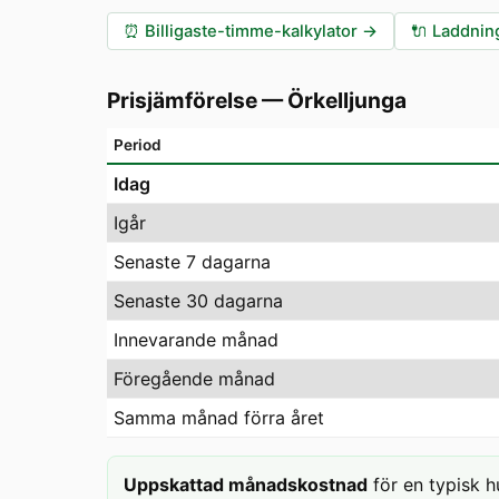
⏰
Billigaste-timme-kalkylator
→
🔌
Laddning
Prisjämförelse
—
Örkelljunga
Period
Idag
Igår
Senaste 7 dagarna
Senaste 30 dagarna
Innevarande månad
Föregående månad
Samma månad förra året
Uppskattad månadskostnad
för en typisk h