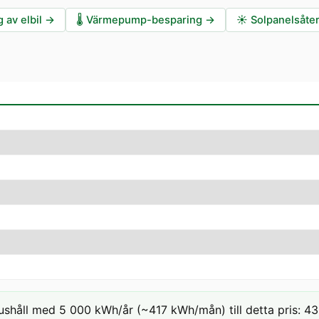
 av elbil
→
🌡️
Värmepump-besparing
→
☀️
Solpanelsåte
ushåll med 5 000 kWh/år (~417 kWh/mån) till detta pris: 43,