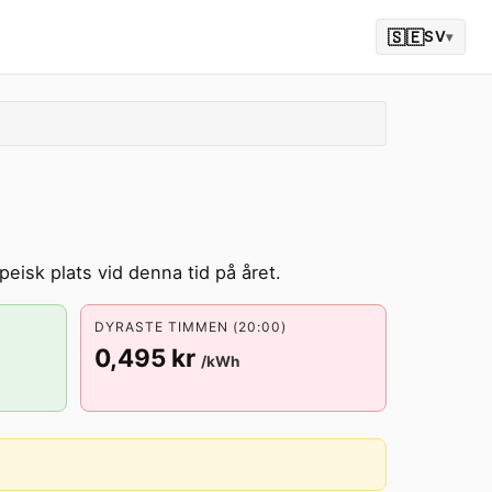
🇸🇪
SV
▾
eisk plats vid denna tid på året.
DYRASTE TIMMEN (20:00)
0,495 kr
/kWh