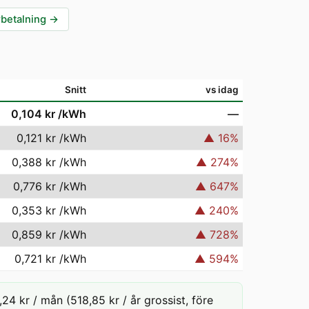
rbetalning
→
Snitt
vs idag
0,104 kr
/kWh
—
0,121 kr
/kWh
▲
16
%
0,388 kr
/kWh
▲
274
%
0,776 kr
/kWh
▲
647
%
0,353 kr
/kWh
▲
240
%
0,859 kr
/kWh
▲
728
%
0,721 kr
/kWh
▲
594
%
24 kr / mån (518,85 kr / år grossist, före