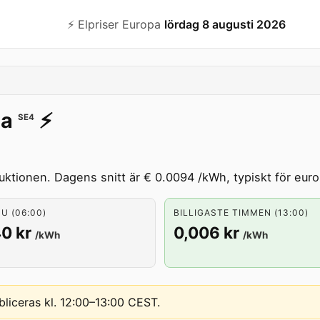
⚡️ Elpriser Europa
lördag 8 augusti 2026
ga
⚡️
SE4
uktionen. Dagens snitt är € 0.0094 /kWh, typiskt för europ
U (06:00)
BILLIGASTE TIMMEN (13:00)
0 kr
0,006 kr
/kWh
/kWh
bliceras kl. 12:00–13:00 CEST
.