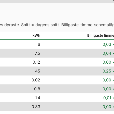
 dyraste. Snitt = dagens snitt. Billigaste-timme-schemaläg
kWh
Billigaste timm
6
0,03 
7.5
0,04 
0.12
0,00 
45
0,25 
0.02
0,00 
0.8
0,00 
1.4
0,01 
0.33
0,00 