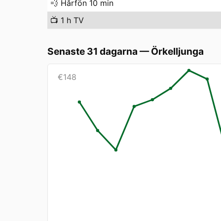
💨
Hårfön 10 min
📺
1 h TV
Senaste 31 dagarna
—
Örkelljunga
€
148