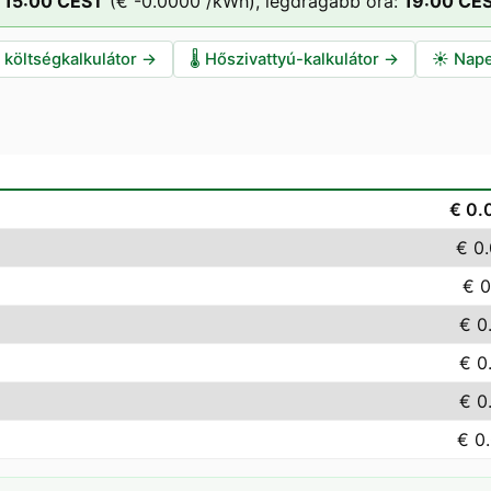
15
:00
CEST
(
€ -0.0000
/kWh),
legdrágább óra:
19
:00
CE
i költségkalkulátor
→
🌡️
Hőszivattyú-kalkulátor
→
☀️
Nape
€ 0.
€ 0
€ 0
€ 0
€ 0
€ 0
€ 0