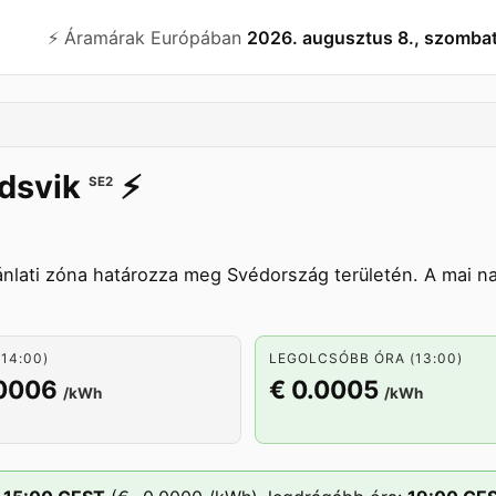
⚡️ Áramárak Európában
2026. augusztus 8., szomba
dsvik
⚡️
SE2
ánlati zóna határozza meg Svédország területén. A mai n
14:00)
LEGOLCSÓBB ÓRA (13:00)
.0006
€ 0.0005
/kWh
/kWh