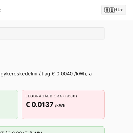
t
🇭🇺
HU
▾
agykereskedelmi átlag € 0.0040 /kWh, a
LEGDRÁGÁBB ÓRA (19:00)
€ 0.0137
/kWh