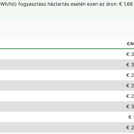
Wh/hó) fogyasztású háztartás esetén ezen az áron: € 1.66 
€/
€ 3
€ 3
€ 2
€ 2
€ 2
€ 3
€ 
€ 2