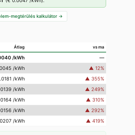
ST
(
€ 0.0047
/kWh).
lem-megtérülés kalkulátor
→
Átlag
vs ma
0040
/kWh
—
.0045
/kWh
▲
12
%
.0181
/kWh
▲
355
%
.0139
/kWh
▲
249
%
.0164
/kWh
▲
310
%
.0156
/kWh
▲
292
%
.0207
/kWh
▲
419
%