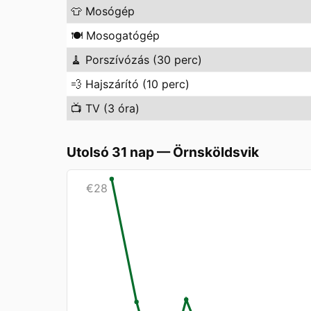
👕
Mosógép
🍽️
Mosogatógép
🧹
Porszívózás (30 perc)
💨
Hajszárító (10 perc)
📺
TV (3 óra)
Utolsó 31 nap
—
Örnsköldsvik
€
28