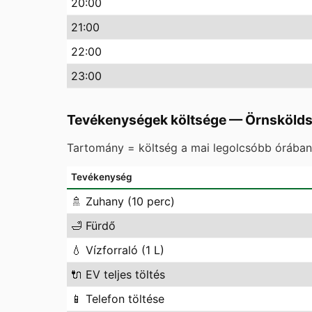
20
:00
21
:00
22
:00
23
:00
Tevékenységek költsége
—
Örnskölds
Tartomány = költség a mai legolcsóbb órában 
Tevékenység
🚿
Zuhany (10 perc)
🛁
Fürdő
💧
Vízforraló (1 L)
🔌
EV teljes töltés
📱
Telefon töltése