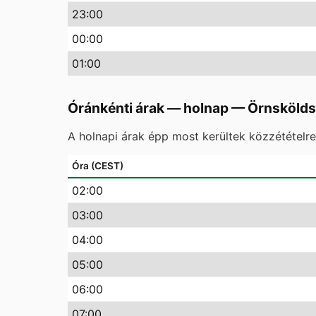
23
:00
00
:00
01
:00
Óránkénti árak — holnap
—
Örnskölds
A holnapi árak épp most kerültek közzétételr
Óra (CEST)
02
:00
03
:00
04
:00
05
:00
06
:00
07
:00