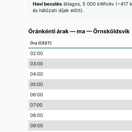
Havi becslés
átlagos, 5 000 kWh/év (~417 k
és hálózati díjak előtt).
Óránkénti árak — ma
—
Örnsköldsvik
Óra (CEST)
02
:00
03
:00
04
:00
05
:00
06
:00
07
:00
08
:00
09
:00