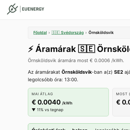
Főoldal
›
🇸🇪
Svédország
›
Örnsköldsvik
⚡️
Áramárak
🇸🇪
Örnsköl
Örnsköldsvik áramára most € 0.0006 /kWh.
Az áramárakat
Örnsköldsvik
-ban a(z)
SE2
aj
legolcsóbb óra: 13:00.
MAI ÁTLAG
MOST (
€ 0.0040
€ 0
/kWh
▼ 11% vs tegnap