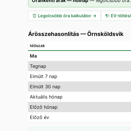
Óránkénti árak — holnap
—
legolcsóbb óra:
⏰
Legolcsóbb óra kalkulátor
→
🔌
EV-töltés
Árösszehasonlítás
—
Örnsköldsvik
Időszak
Ma
Tegnap
Elmúlt 7 nap
Elmúlt 30 nap
Aktuális hónap
Előző hónap
Előző év