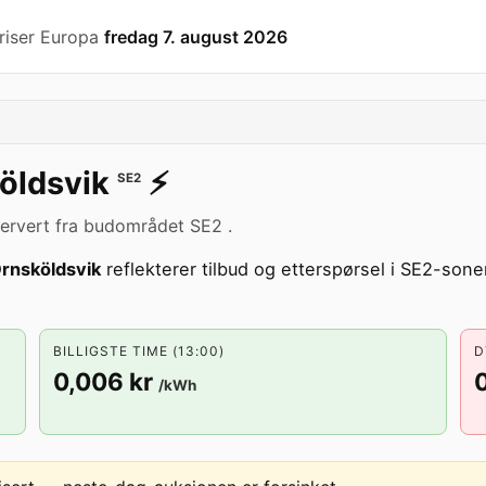
riser Europa
fredag 7. august 2026
öldsvik
⚡️
SE2
ervert fra budområdet SE2 .
rnsköldsvik
reflekterer tilbud og etterspørsel i SE2-sonen
BILLIGSTE TIME (13:00)
D
0,006 kr
0
/kWh