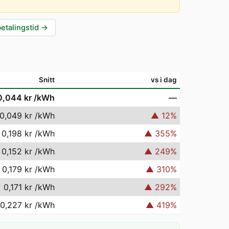
betalingstid
→
Snitt
vs i dag
0,044 kr
/kWh
—
0,049 kr
/kWh
▲
12
%
0,198 kr
/kWh
▲
355
%
0,152 kr
/kWh
▲
249
%
0,179 kr
/kWh
▲
310
%
0,171 kr
/kWh
▲
292
%
0,227 kr
/kWh
▲
419
%