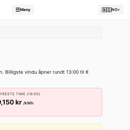
☰
🇳🇴
Meny
NO
▾
. Billigste vindu åpner rundt 13:00 til €
YRESTE TIME (19:00)
,150 kr
/kWh