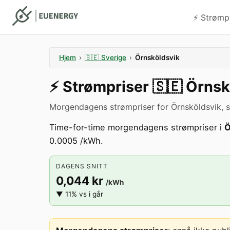
⚡️ Strømp
Hjem
›
🇸🇪
Sverige
›
Örnsköldsvik
⚡️
Strømpriser
🇸🇪
Örnsk
Morgendagens strømpriser for Örnsköldsvik, s
Time-for-time morgendagens strømpriser i
Ö
0.0005 /kWh.
DAGENS SNITT
0,044 kr
/kWh
▼ 11% vs i går