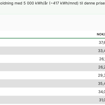
holdning med 5 000 kWh/år (~417 kWh/mnd) til denne prisen: 
NOK
37,
33,
26,
26,
29,
35,
34,
31,