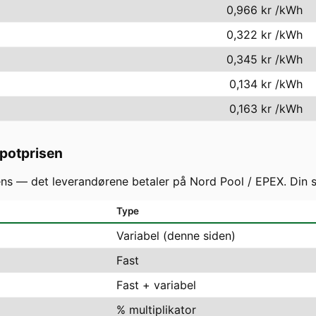
0,966 kr
/kWh
0,322 kr
/kWh
0,345 kr
/kWh
0,134 kr
/kWh
0,163 kr
/kWh
spotprisen
 — det leverandørene betaler på Nord Pool / EPEX. Din slu
Type
Variabel (denne siden)
Fast
Fast + variabel
% multiplikator