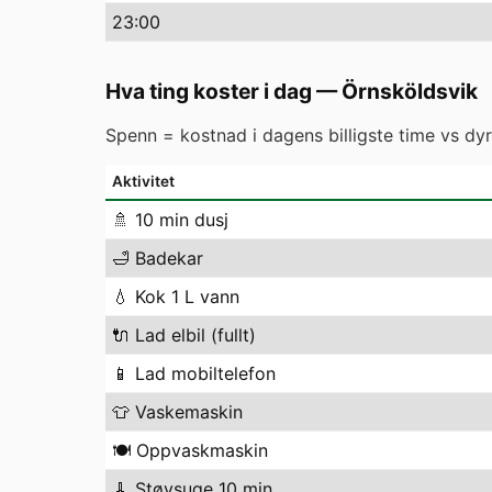
23
:00
Hva ting koster i dag
—
Örnsköldsvik
Spenn = kostnad i dagens billigste time vs dyre
Aktivitet
🚿
10 min dusj
🛁
Badekar
💧
Kok 1 L vann
🔌
Lad elbil (fullt)
📱
Lad mobiltelefon
👕
Vaskemaskin
🍽️
Oppvaskmaskin
🧹
Støvsuge 10 min