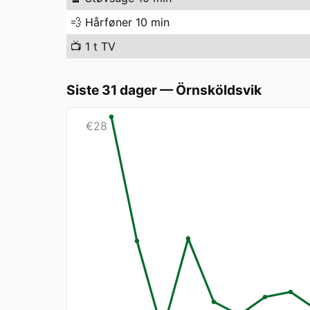
💨
Hårføner 10 min
📺
1 t TV
Siste 31 dager
—
Örnsköldsvik
€
28