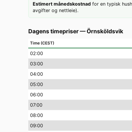
Estimert månedskostnad
for en typisk hus
avgifter og nettleie).
Dagens timepriser
—
Örnsköldsvik
Time (CEST)
02
:00
03
:00
04
:00
05
:00
06
:00
07
:00
08
:00
09
:00