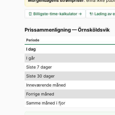
Morgendagens strømpriser
:
ennå ikke publ
⏰
Billigste-time-kalkulator
→
🔌
Lading av e
Prissammenligning
—
Örnsköldsvik
Periode
I dag
I går
Siste 7 dager
Siste 30 dager
Inneværende måned
Forrige måned
Samme måned i fjor