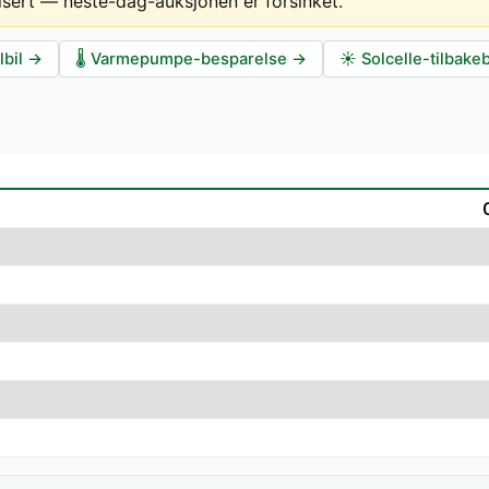
isert — neste-dag-auksjonen er forsinket
.
lbil
→
🌡️
Varmepumpe-besparelse
→
☀️
Solcelle-tilbake