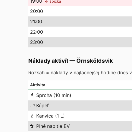
19
:00
← špička
20
:00
21
:00
22
:00
23
:00
Náklady aktivít
—
Örnsköldsvik
Rozsah = náklady v najlacnejšej hodine dnes vs
Aktivita
🚿
Sprcha (10 min)
🛁
Kúpeľ
💧
Kanvica (1 L)
🔌
Plné nabitie EV