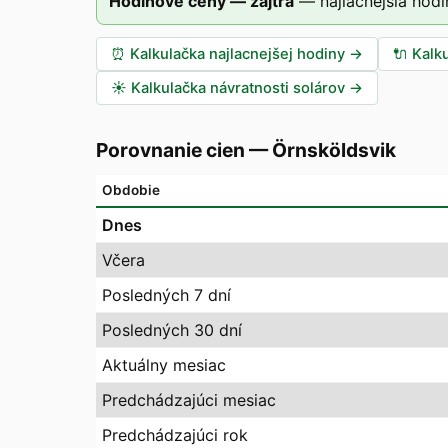
Hodinové ceny — zajtra
—
najlacnejšia hodi
⏰
Kalkulačka najlacnejšej hodiny
→
🔌
Kalk
☀️
Kalkulačka návratnosti solárov
→
Porovnanie cien
—
Örnsköldsvik
Obdobie
Dnes
Včera
Posledných 7 dní
Posledných 30 dní
Aktuálny mesiac
Predchádzajúci mesiac
Predchádzajúci rok