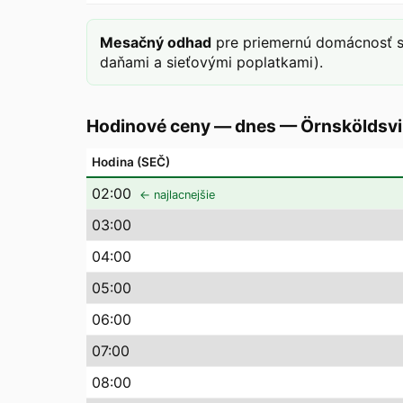
Mesačný odhad
pre priemernú domácnosť s
daňami a sieťovými poplatkami).
Hodinové ceny — dnes
—
Örnsköldsvi
Hodina (SEČ)
02
:00
← najlacnejšie
03
:00
04
:00
05
:00
06
:00
07
:00
08
:00