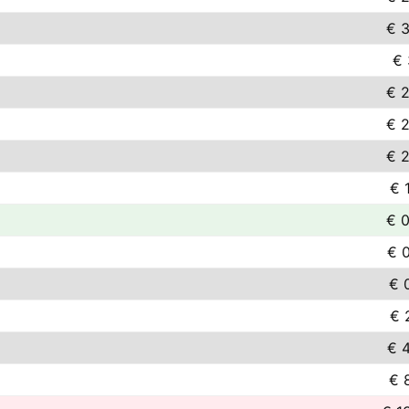
€ 3
€ 
€ 2
€ 2
€ 2
€ 
€ 0
€ 
€ 
€ 
€ 
€ 