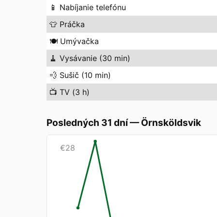
📱
Nabíjanie telefónu
👕
Práčka
🍽️
Umývačka
🧹
Vysávanie (30 min)
💨
Sušič (10 min)
📺
TV (3 h)
Posledných 31 dní
—
Örnsköldsvik
€
28