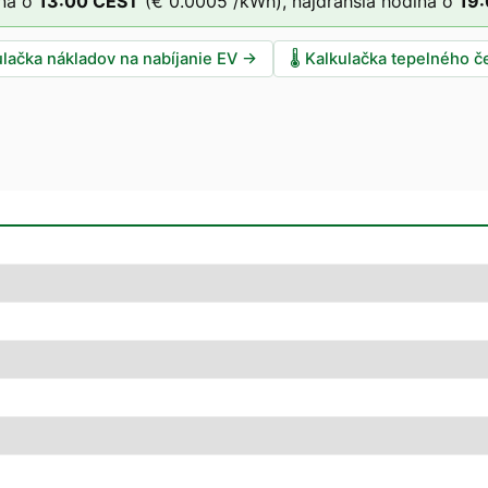
na o
13
:00
CEST
(
€ 0.0005
/kWh),
najdrahšia hodina o
19
ulačka nákladov na nabíjanie EV
→
🌡️
Kalkulačka tepelného č