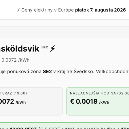
⚡️ Ceny elektriny v Európe
piatok 7. augusta 2026
sköldsvik
⚡️
SE2
€ 0.0072 /kWh.
uje ponuková zóna
SE2
v krajine Švédsko. Veľkoobchodn
TERAZ (19:00)
NAJLACNEJŠIA HODINA (02:0
.0072
€ 0.0018
/kWh
/kWh