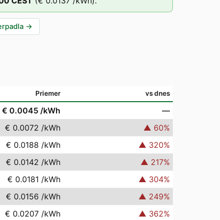
:00
CEST
(
€ 0.0137
/kWh).
erpadla
→
Priemer
vs dnes
€ 0.0045
/kWh
—
€ 0.0072
/kWh
▲
60
%
€ 0.0188
/kWh
▲
320
%
€ 0.0142
/kWh
▲
217
%
€ 0.0181
/kWh
▲
304
%
€ 0.0156
/kWh
▲
249
%
€ 0.0207
/kWh
▲
362
%