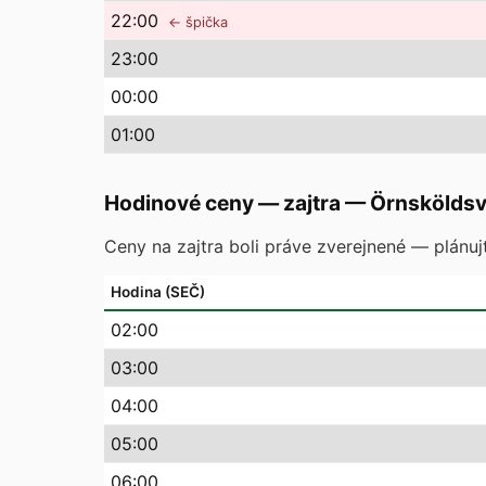
22
:00
← špička
23
:00
00
:00
01
:00
Hodinové ceny — zajtra
—
Örnsköldsv
Ceny na zajtra boli práve zverejnené — plánuj
Hodina (SEČ)
02
:00
03
:00
04
:00
05
:00
06
:00