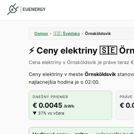
Domov
›
🇸🇪
Švédsko
›
Örnsköldsvik
⚡️
Ceny elektriny
🇸🇪
Örn
Cena elektriny v Örnsköldsvik je práve teraz 
Ceny elektriny v meste
Örnsköldsvik
stanov
najlacnejšia hodina je o 02:00.
DNEŠNÝ PRIEMER
PRÁVE 
€ 0.0045
€ 0
/kWh
▼ 37% vs včera