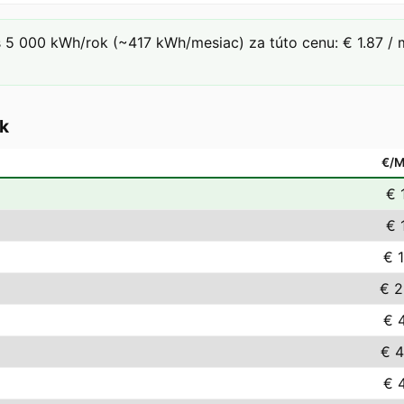
 5 000 kWh/rok (~417 kWh/mesiac) za túto cenu: € 1.87 / 
k
€/
€ 
€ 
€ 1
€ 2
€ 4
€ 4
€ 4