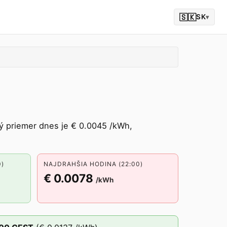
🇸🇰
SK
▾
ý priemer dnes je € 0.0045 /kWh,
0)
NAJDRAHŠIA HODINA (22:00)
€ 0.0078
/kWh