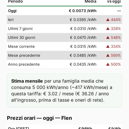
Periodo
Media
vs oggi
Oggi
€ 0.0073
/kWh
—
Ieri
€ 0.0395
/kWh
▲
444
%
Ultimi 7 giorni
€ 0.0310
/kWh
▲
328
%
Ultimi 30 giorni
€ 0.0470
/kWh
▲
548
%
Mese corrente
€ 0.0315
/kWh
▲
334
%
Mese precedente
€ 0.0485
/kWh
▲
569
%
Anno precedente
€ 0.0435
/kWh
▲
500
%
Stima mensile
per una famiglia media che
consuma 5 000 kWh/anno (~417 kWh/mese) a
questa tariffa: € 3.02 / mese (€ 36.26 / anno
all'ingrosso, prima di tasse e oneri di rete).
Prezzi orari — oggi
—
Flen
Ora (CEST)
€/MWh
€/kWh