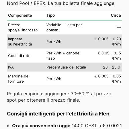
Nord Pool / EPEX. La tua bolletta finale aggiunge:
Componente
Tipo
Circa
Prezzo
Variabile — asta per
—
spot/all'ingrosso
domani
Imposta
€ 0.005 – 0.20
Per kWh
sull'elettricità
/kWh
Per kWh + canone
€ 0.05 – 0.15
Costi di rete
fisso
/kWh
IVA
Percentuale del totale
20 – 25 %
Margine del
€ 0.005 – 0.05
Per kWh
fornitore
/kWh
Regola empirica: aggiungere 30–60 % al prezzo
spot per ottenere il prezzo finale.
Consigli intelligenti per l'elettricità a Flen
Ora più conveniente oggi:
14:00 CEST a € 0.0021