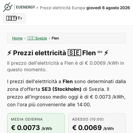
⚡️ Prezzi elettricità Europa
giovedì 6 agosto 2026
🇮🇹
IT
▾
Home
›
🇸🇪
Svezia
›
Flen
⚡️
Prezzi elettricità
🇸🇪
Flen
⚡️
SE3
Il prezzo dell'elettricità a Flen è di € 0.0069 /kWh in
questo momento.
I prezzi dell'elettricità a
Flen
sono determinati dalla
zona d'offerta
SE3 (Stockholm)
di Svezia. Il
prezzo all'ingrosso medio oggi è di € 0.0073 /kWh,
con l'ora più conveniente alle 14:00.
MEDIA ODIERNA
ADESSO (10:00)
€ 0.0073
€ 0.0069
/kWh
/kWh