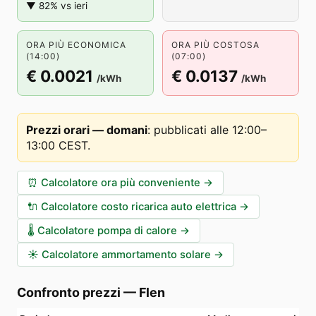
▼ 82% vs ieri
ORA PIÙ ECONOMICA
ORA PIÙ COSTOSA
(14:00)
(07:00)
€ 0.0021
€ 0.0137
/kWh
/kWh
Prezzi orari — domani
:
pubblicati alle 12:00–
13:00 CEST
.
⏰
Calcolatore ora più conveniente
→
🔌
Calcolatore costo ricarica auto elettrica
→
🌡️
Calcolatore pompa di calore
→
☀️
Calcolatore ammortamento solare
→
Confronto prezzi
—
Flen