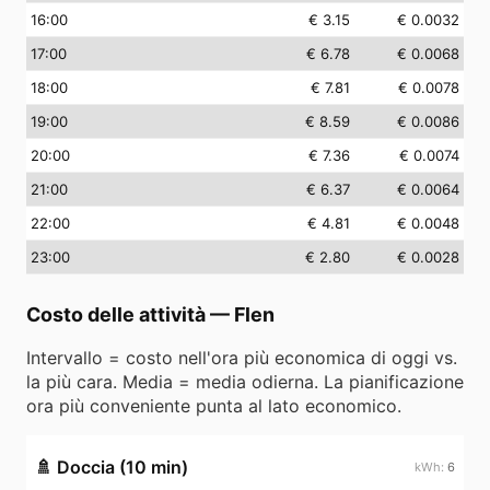
16
:00
€ 3.15
€ 0.0032
17
:00
€ 6.78
€ 0.0068
18
:00
€ 7.81
€ 0.0078
19
:00
€ 8.59
€ 0.0086
20
:00
€ 7.36
€ 0.0074
21
:00
€ 6.37
€ 0.0064
22
:00
€ 4.81
€ 0.0048
23
:00
€ 2.80
€ 0.0028
Costo delle attività
—
Flen
Intervallo = costo nell'ora più economica di oggi vs.
la più cara. Media = media odierna. La pianificazione
ora più conveniente punta al lato economico.
🚿
Doccia (10 min)
6