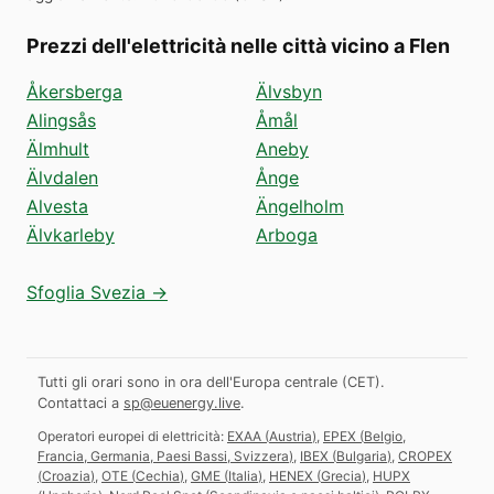
Prezzi dell'elettricità nelle città vicino a Flen
Åkersberga
Älvsbyn
Alingsås
Åmål
Älmhult
Aneby
Älvdalen
Ånge
Alvesta
Ängelholm
Älvkarleby
Arboga
Sfoglia Svezia →
Tutti gli orari sono in ora dell'Europa centrale (CET).
Contattaci a
sp@euenergy.live
.
Operatori europei di elettricità:
EXAA
(
Austria
)
,
EPEX
(
Belgio,
Francia, Germania, Paesi Bassi, Svizzera
)
,
IBEX
(
Bulgaria
)
,
CROPEX
(
Croazia
)
,
OTE
(
Cechia
)
,
GME
(
Italia
)
,
HENEX
(
Grecia
)
,
HUPX