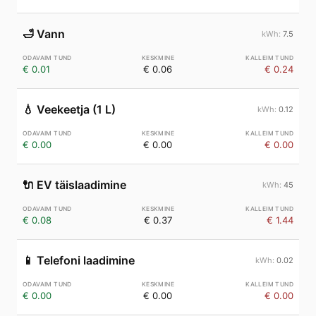
🛁
Vann
7.5
€ 0.01
€ 0.06
€ 0.24
💧
Veekeetja (1 L)
0.12
€ 0.00
€ 0.00
€ 0.00
🔌
EV täislaadimine
45
€ 0.08
€ 0.37
€ 1.44
📱
Telefoni laadimine
0.02
€ 0.00
€ 0.00
€ 0.00