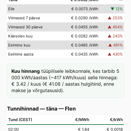
Eile
€ 0.0073
/kWh
▼
12
%
Viimased 7 päeva
€ 0.0290
/kWh
▲
253
%
Viimased 30 päeva
€ 0.0455
/kWh
▲
454
%
Käesolev kuu
€ 0.0282
/kWh
▲
243
%
Eelmine kuu
€ 0.0485
/kWh
▲
491
%
Eelmine aasta
€ 0.0435
/kWh
▲
430
%
Kuu hinnang
tüüpilisele leibkonnale, kes tarbib 5
000 kWh/aastas (~417 kWh/kuus) selle hinnaga:
€ 3.42 / kuus (€ 41.08 / aastas hulgihind, enne
makse ja võrgutasusid).
Tunnihinnad — täna
—
Flen
Tund (CEST)
€/MWh
€/kWh
02
:00
€ 1.84
€ 0.0018