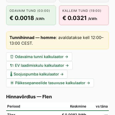
ODAVAIM TUND (03:00)
KALLEIM TUND (19:00)
€ 0.0018
€ 0.0321
/kWh
/kWh
Tunnihinnad — homme
:
avaldatakse kell 12:00–
13:00 CEST
.
⏰
Odavaima tunni kalkulaator
→
🔌
EV laadimiskulu kalkulaator
→
🌡️
Soojuspumba kalkulaator
→
☀️
Päikesepaneelide tasuvuse kalkulaator
→
Hinnavõrdlus
—
Flen
Periood
Keskmine
vs täna
Täna
€ 0.0082
/kWh
—