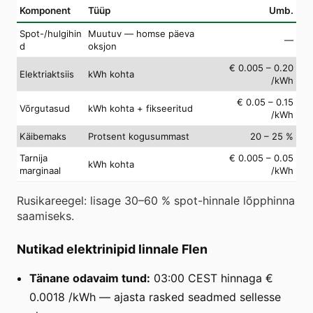
Komponent
Tüüp
Umb.
Spot-/hulgihin
Muutuv — homse päeva
—
d
oksjon
€ 0.005 – 0.20
Elektriaktsiis
kWh kohta
/kWh
€ 0.05 – 0.15
Võrgutasud
kWh kohta + fikseeritud
/kWh
Käibemaks
Protsent kogusummast
20 – 25 %
Tarnija
€ 0.005 – 0.05
kWh kohta
marginaal
/kWh
Rusikareegel: lisage 30–60 % spot-hinnale lõpphinna
saamiseks.
Nutikad elektrinipid linnale Flen
Tänane odavaim tund:
03:00 CEST hinnaga €
0.0018 /kWh — ajasta rasked seadmed sellesse