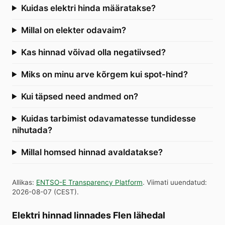
Kuidas elektri hinda määratakse?
Millal on elekter odavaim?
Kas hinnad võivad olla negatiivsed?
Miks on minu arve kõrgem kui spot-hind?
Kui täpsed need andmed on?
Kuidas tarbimist odavamatesse tundidesse
nihutada?
Millal homsed hinnad avaldatakse?
Allikas
:
ENTSO-E Transparency Platform
.
Viimati uuendatud
:
2026-08-07
(
CEST
).
Elektri hinnad linnades Flen lähedal