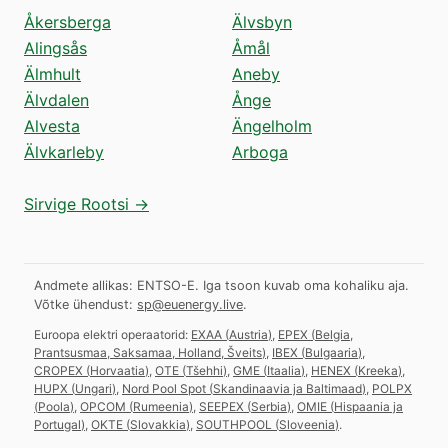
Åkersberga
Älvsbyn
Alingsås
Åmål
Älmhult
Aneby
Älvdalen
Ånge
Alvesta
Ängelholm
Älvkarleby
Arboga
Sirvige Rootsi →
Andmete allikas: ENTSO-E. Iga tsoon kuvab oma kohaliku aja.
Võtke ühendust:
sp@euenergy.live
.
Euroopa elektri operaatorid:
EXAA
(
Austria
)
,
EPEX
(
Belgia,
Prantsusmaa, Saksamaa, Holland, Šveits
)
,
IBEX
(
Bulgaaria
)
,
CROPEX
(
Horvaatia
)
,
OTE
(
Tšehhi
)
,
GME
(
Itaalia
)
,
HENEX
(
Kreeka
)
,
HUPX
(
Ungari
)
,
Nord Pool Spot
(
Skandinaavia ja Baltimaad
)
,
POLPX
(
Poola
)
,
OPCOM
(
Rumeenia
)
,
SEEPEX
(
Serbia
)
,
OMIE
(
Hispaania ja
Portugal
)
,
OKTE
(
Slovakkia
)
,
SOUTHPOOL
(
Sloveenia
)
.