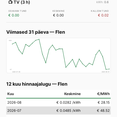
📺
TV (3 h)
0.6
€ 0.00
€ 0.00
€ 0.02
Viimased 31 päeva
—
Flen
€
83
€
7
2026-07-09
2026-08-07
12 kuu hinnaajalugu
—
Flen
Kuu
Keskmine
€/MWh
2026-08
€ 0.0282
/kWh
€ 28.15
2026-07
€ 0.0485
/kWh
€ 48.52