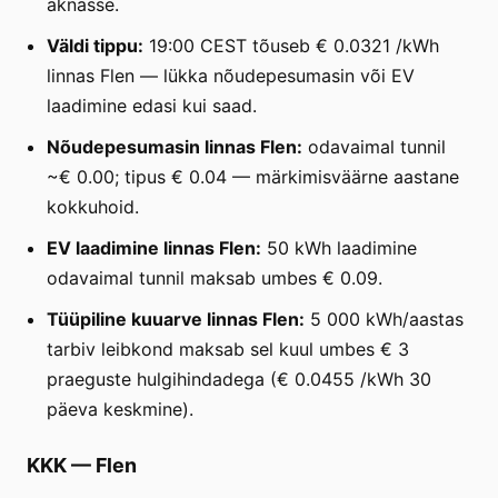
aknasse.
Väldi tippu:
19:00 CEST tõuseb € 0.0321 /kWh
linnas Flen — lükka nõudepesumasin või EV
laadimine edasi kui saad.
Nõudepesumasin linnas Flen:
odavaimal tunnil
~€ 0.00; tipus € 0.04 — märkimisväärne aastane
kokkuhoid.
EV laadimine linnas Flen:
50 kWh laadimine
odavaimal tunnil maksab umbes € 0.09.
Tüüpiline kuuarve linnas Flen:
5 000 kWh/aastas
tarbiv leibkond maksab sel kuul umbes € 3
praeguste hulgihindadega (€ 0.0455 /kWh 30
päeva keskmine).
KKK
—
Flen