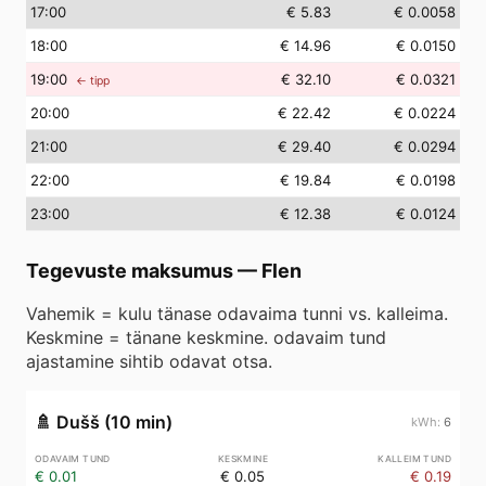
17
:00
€ 5.83
€ 0.0058
18
:00
€ 14.96
€ 0.0150
19
:00
€ 32.10
€ 0.0321
← tipp
20
:00
€ 22.42
€ 0.0224
21
:00
€ 29.40
€ 0.0294
22
:00
€ 19.84
€ 0.0198
23
:00
€ 12.38
€ 0.0124
Tegevuste maksumus
—
Flen
Vahemik = kulu tänase odavaima tunni vs. kalleima.
Keskmine = tänane keskmine. odavaim tund
ajastamine sihtib odavat otsa.
🚿
Dušš (10 min)
6
€ 0.01
€ 0.05
€ 0.19