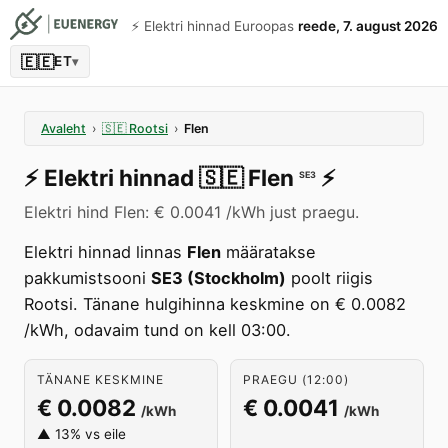
⚡️ Elektri hinnad Euroopas
reede, 7. august 2026
🇪🇪
ET
▾
Avaleht
›
🇸🇪
Rootsi
›
Flen
⚡️
Elektri hinnad
🇸🇪
Flen
⚡️
SE3
Elektri hind Flen: € 0.0041 /kWh just praegu.
Elektri hinnad linnas
Flen
määratakse
pakkumistsooni
SE3 (Stockholm)
poolt riigis
Rootsi. Tänane hulgihinna keskmine on € 0.0082
/kWh, odavaim tund on kell 03:00.
TÄNANE KESKMINE
PRAEGU (12:00)
€ 0.0082
€ 0.0041
/kWh
/kWh
▲ 13% vs eile