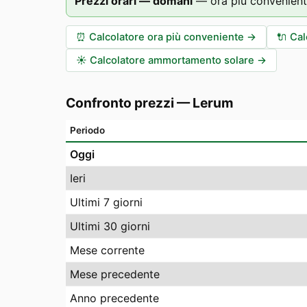
Prezzi orari — domani
—
ora più convenient
⏰
Calcolatore ora più conveniente
→
🔌
Cal
☀️
Calcolatore ammortamento solare
→
Confronto prezzi
—
Lerum
Periodo
Oggi
Ieri
Ultimi 7 giorni
Ultimi 30 giorni
Mese corrente
Mese precedente
Anno precedente