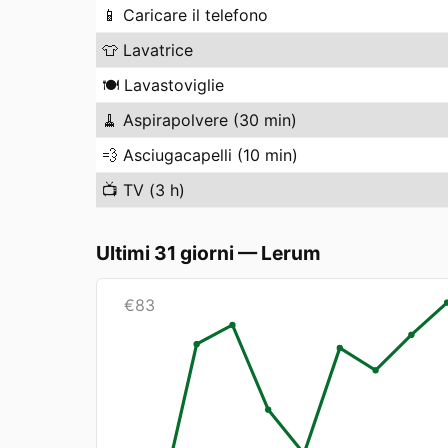
📱
Caricare il telefono
👕
Lavatrice
🍽️
Lavastoviglie
🧹
Aspirapolvere (30 min)
💨
Asciugacapelli (10 min)
📺
TV (3 h)
Ultimi 31 giorni
—
Lerum
€
83