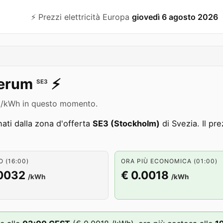
⚡️ Prezzi elettricità Europa
giovedì 6 agosto 2026
erum
⚡️
SE3
32 /kWh in questo momento.
ti dalla zona d'offerta
SE3 (Stockholm)
di Svezia. Il pr
 (16:00)
ORA PIÙ ECONOMICA (01:00)
.0032
€ 0.0018
/kWh
/kWh