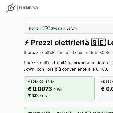
Home
›
🇸🇪
Svezia
›
Lerum
⚡️
Prezzi elettricità
🇸🇪
L
Il prezzo dell'elettricità a Lerum è di € 0.00
I prezzi dell'elettricità a
Lerum
sono determina
/kWh, con l'ora più conveniente alle 01:00.
MEDIA ODIERNA
ADESSO
€ 0.0073
€ 0
/kWh
▼ 82% vs ieri