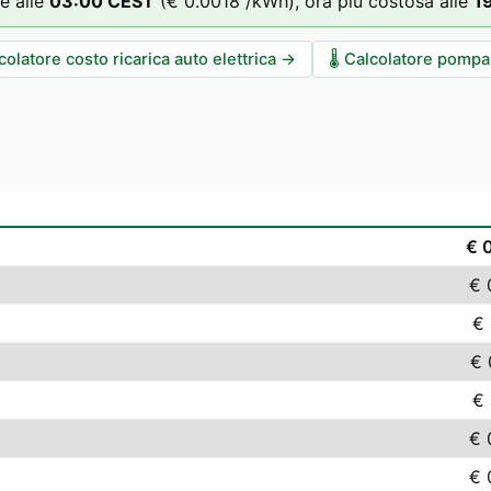
e alle
03
:00
CEST
(
€ 0.0018
/kWh),
ora più costosa alle
1
colatore costo ricarica auto elettrica
→
🌡️
Calcolatore pompa 
€ 
€ 
€ 
€ 
€ 
€ 
€ 