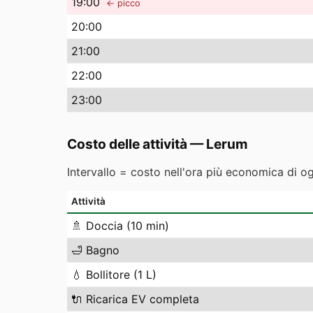
19
:00
← picco
20
:00
21
:00
22
:00
23
:00
Costo delle attività
—
Lerum
Intervallo = costo nell'ora più economica di o
Attività
🚿
Doccia (10 min)
🛁
Bagno
💧
Bollitore (1 L)
🔌
Ricarica EV completa