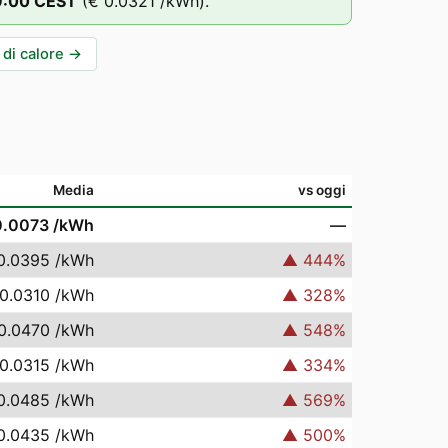
9
:00
CEST
(
€ 0.0321
/kWh).
di calore
→
Media
vs oggi
0.0073
/kWh
—
0.0395
/kWh
▲
444
%
0.0310
/kWh
▲
328
%
0.0470
/kWh
▲
548
%
0.0315
/kWh
▲
334
%
0.0485
/kWh
▲
569
%
0.0435
/kWh
▲
500
%