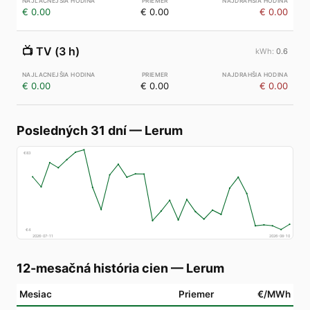
€ 0.00
€ 0.00
€ 0.00
📺
TV (3 h)
0.6
€ 0.00
€ 0.00
€ 0.00
Posledných 31 dní
—
Lerum
€
83
€
4
2026-07-11
2026-08-10
12-mesačná história cien
—
Lerum
Mesiac
Priemer
€/MWh