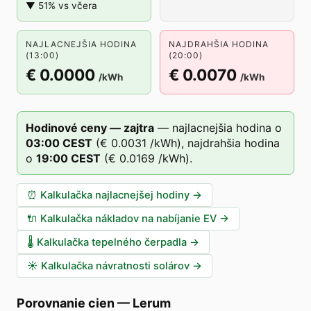
▼ 51% vs včera
NAJLACNEJŠIA HODINA
NAJDRAHŠIA HODINA
(13:00)
(20:00)
€ 0.0000
€ 0.0070
/kWh
/kWh
Hodinové ceny — zajtra
—
najlacnejšia hodina o
03
:00
CEST
(
€ 0.0031
/kWh),
najdrahšia hodina
o
19
:00
CEST
(
€ 0.0169
/kWh).
⏰
Kalkulačka najlacnejšej hodiny
→
🔌
Kalkulačka nákladov na nabíjanie EV
→
🌡️
Kalkulačka tepelného čerpadla
→
☀️
Kalkulačka návratnosti solárov
→
Porovnanie cien
—
Lerum