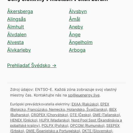
Åkersberga
Älvsbyn
Alingsås
Åmål
Älmhult
Aneby
Älvdalen
Ånge
Alvesta
Ängelholm
Älvkarleby
Arboga
Prehliadať Švédsko →
Zdroj údajov: ENTSO-E. Každá zóna zobrazuje svoj vlastný
miestny čas.
Kontaktujte nás na
sp@euenergy.live
.
Európski prevádzkovatelia elektriny:
EXAA
(
Rakúsko
)
,
EPEX
(
Belgicko, Francúzsko, Nemecko, Holandsko, Švajčiarsko
)
,
IBEX
(
Bulharsko
)
,
CROPEX
(
Chorvátsko
)
,
OTE
(
Česko
)
,
GME
(
Taliansko
)
,
HENEX
(
Grécko
)
,
HUPX
(
Maďarsko
)
,
Nord Pool Spot
(
Škandinávia a
pobaltské krajiny
)
,
POLPX
(
Poľsko
)
,
OPCOM
(
Rumunsko
)
,
SEEPEX
(
Srbsko
)
,
OMIE
(
Španielsko a Portugalsko
)
,
OKTE
(
Slovensko
)
,