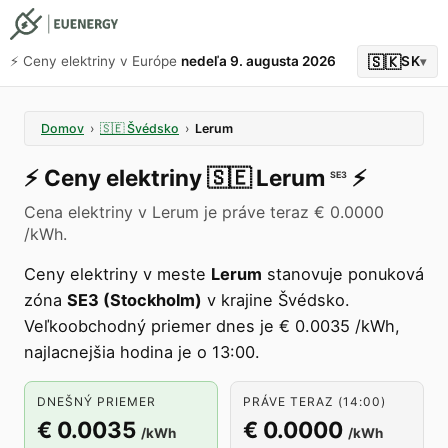
🇸🇰
⚡️ Ceny elektriny v Európe
nedeľa 9. augusta 2026
SK
▾
Domov
›
🇸🇪
Švédsko
›
Lerum
⚡️
Ceny elektriny
🇸🇪
Lerum
⚡️
SE3
Cena elektriny v Lerum je práve teraz € 0.0000
/kWh.
Ceny elektriny v meste
Lerum
stanovuje ponuková
zóna
SE3 (Stockholm)
v krajine Švédsko.
Veľkoobchodný priemer dnes je € 0.0035 /kWh,
najlacnejšia hodina je o 13:00.
DNEŠNÝ PRIEMER
PRÁVE TERAZ (14:00)
€ 0.0035
€ 0.0000
/kWh
/kWh