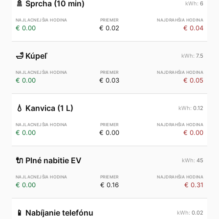
🚿
Sprcha (10 min)
6
€ 0.00
€ 0.02
€ 0.04
🛁
Kúpeľ
7.5
€ 0.00
€ 0.03
€ 0.05
💧
Kanvica (1 L)
0.12
€ 0.00
€ 0.00
€ 0.00
🔌
Plné nabitie EV
45
€ 0.00
€ 0.16
€ 0.31
📱
Nabíjanie telefónu
0.02