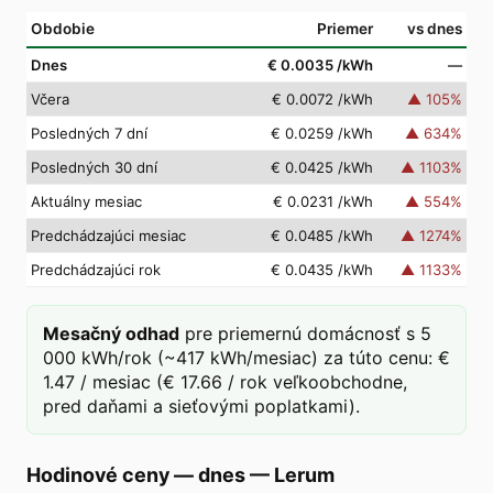
Obdobie
Priemer
vs dnes
Dnes
€ 0.0035
/kWh
—
Včera
€ 0.0072
/kWh
▲
105
%
Posledných 7 dní
€ 0.0259
/kWh
▲
634
%
Posledných 30 dní
€ 0.0425
/kWh
▲
1103
%
Aktuálny mesiac
€ 0.0231
/kWh
▲
554
%
Predchádzajúci mesiac
€ 0.0485
/kWh
▲
1274
%
Predchádzajúci rok
€ 0.0435
/kWh
▲
1133
%
Mesačný odhad
pre priemernú domácnosť s 5
000 kWh/rok (~417 kWh/mesiac) za túto cenu: €
1.47 / mesiac (€ 17.66 / rok veľkoobchodne,
pred daňami a sieťovými poplatkami).
Hodinové ceny — dnes
—
Lerum