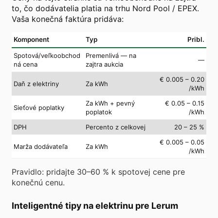
to, čo dodávatelia platia na trhu Nord Pool / EPEX.
Vaša konečná faktúra pridáva:
Komponent
Typ
Pribl.
Spotová/veľkoobchod
Premenlivá — na
—
ná cena
zajtra aukcia
€ 0.005 – 0.20
Daň z elektriny
Za kWh
/kWh
Za kWh + pevný
€ 0.05 – 0.15
Sieťové poplatky
poplatok
/kWh
DPH
Percento z celkovej
20 – 25 %
€ 0.005 – 0.05
Marža dodávateľa
Za kWh
/kWh
Pravidlo: pridajte 30–60 % k spotovej cene pre
konečnú cenu.
Inteligentné tipy na elektrinu pre Lerum