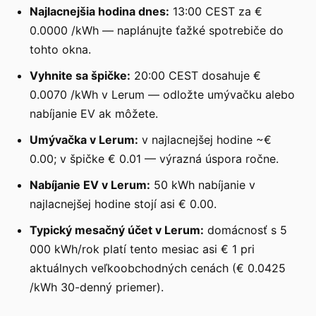
Najlacnejšia hodina dnes:
13:00 CEST za €
0.0000 /kWh — naplánujte ťažké spotrebiče do
tohto okna.
Vyhnite sa špičke:
20:00 CEST dosahuje €
0.0070 /kWh v Lerum — odložte umývačku alebo
nabíjanie EV ak môžete.
Umývačka v Lerum:
v najlacnejšej hodine ~€
0.00; v špičke € 0.01 — výrazná úspora ročne.
Nabíjanie EV v Lerum:
50 kWh nabíjanie v
najlacnejšej hodine stojí asi € 0.00.
Typický mesačný účet v Lerum:
domácnosť s 5
000 kWh/rok platí tento mesiac asi € 1 pri
aktuálnych veľkoobchodných cenách (€ 0.0425
/kWh 30-denný priemer).