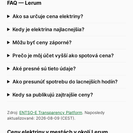
FAQ
—
Lerum
Ako sa určuje cena elektriny?
Kedy je elektrina najlacnejšia?
Môžu byť ceny záporné?
Prečo je môj účet vyšší ako spotová cena?
Aké presné sú tieto údaje?
Ako presunúť spotrebu do lacnejších hodín?
Kedy sa publikujú zajtrajšie ceny?
Zdroj
:
ENTSO-E Transparency Platform
.
Naposledy
aktualizované
:
2026-08-09
(
CEST
).
Ceny elektriny v mestách v okolí Lerum