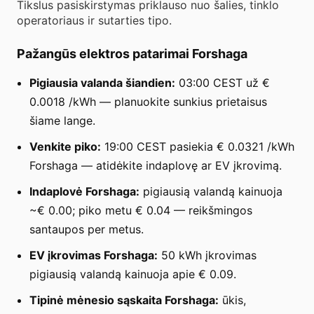
Tikslus pasiskirstymas priklauso nuo šalies, tinklo
operatoriaus ir sutarties tipo.
Pažangūs elektros patarimai Forshaga
Pigiausia valanda šiandien:
03:00 CEST už €
0.0018 /kWh — planuokite sunkius prietaisus
šiame lange.
Venkite piko:
19:00 CEST pasiekia € 0.0321 /kWh
Forshaga — atidėkite indaplovę ar EV įkrovimą.
Indaplovė Forshaga:
pigiausią valandą kainuoja
~€ 0.00; piko metu € 0.04 — reikšmingos
santaupos per metus.
EV įkrovimas Forshaga:
50 kWh įkrovimas
pigiausią valandą kainuoja apie € 0.09.
Tipinė mėnesio sąskaita Forshaga:
ūkis,