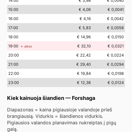
14
:00
€ 3,98
€ 0,0040
15
:00
€ 4,06
€ 0,0041
16
:00
€ 4,16
€ 0,0042
17
:00
€ 5,83
€ 0,0058
18
:00
€ 14,96
€ 0,0150
19
:00
€ 32,10
€ 0,0321
← pikas
20
:00
€ 22,42
€ 0,0224
21
:00
€ 29,40
€ 0,0294
22
:00
€ 19,84
€ 0,0198
23
:00
€ 12,38
€ 0,0124
Kiek kainuoja šiandien
—
Forshaga
Diapazonas = kaina pigiausioje valandoje prieš
brangiausią. Vidurkis = šiandienos vidurkis.
Pigiausios valandos planavimas nukreiptas į pigų
galą.