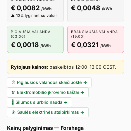
€ 0,0082
€ 0,0048
/kWh
/kWh
▲ 13% lyginant su vakar
PIGIAUSIA VALANDA
BRANGIAUSIA VALANDA
(03:00)
(19:00)
€ 0,0018
€ 0,0321
/kWh
/kWh
Rytojaus kainos
:
paskelbtos 12:00–13:00 CEST
.
⏰
Pigiausios valandos skaičiuoklė
→
🔌
Elektromobilio įkrovimo kaštai
→
🌡️
Šilumos siurblio nauda
→
☀️
Saulės elektrinės atsipirkimas
→
Kainų palyginimas
—
Forshaga