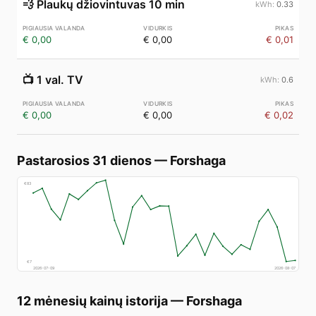
💨
Plaukų džiovintuvas 10 min
0.33
€ 0,00
€ 0,00
€ 0,01
📺
1 val. TV
0.6
€ 0,00
€ 0,00
€ 0,02
Pastarosios 31 dienos
—
Forshaga
€
83
€
7
2026-07-09
2026-08-07
12 mėnesių kainų istorija
—
Forshaga