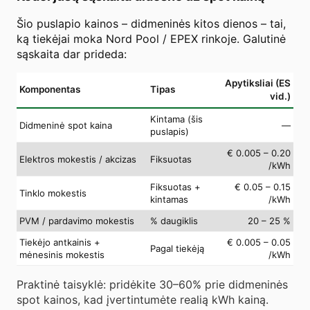
Šio puslapio kainos – didmeninės kitos dienos – tai,
ką tiekėjai moka Nord Pool / EPEX rinkoje. Galutinė
sąskaita dar prideda:
Apytiksliai (ES
Komponentas
Tipas
vid.)
Kintama (šis
Didmeninė spot kaina
—
puslapis)
€ 0.005 – 0.20
Elektros mokestis / akcizas
Fiksuotas
/kWh
Fiksuotas +
€ 0.05 – 0.15
Tinklo mokestis
kintamas
/kWh
PVM / pardavimo mokestis
% daugiklis
20 – 25 %
Tiekėjo antkainis +
€ 0.005 – 0.05
Pagal tiekėją
mėnesinis mokestis
/kWh
Praktinė taisyklė: pridėkite 30–60% prie didmeninės
spot kainos, kad įvertintumėte realią kWh kainą.