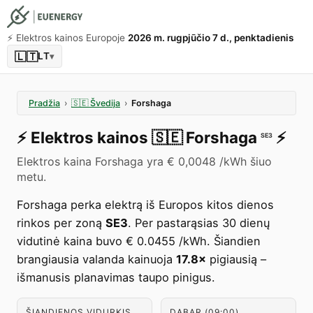
⚡️ Elektros kainos Europoje
2026 m. rugpjūčio 7 d., penktadienis
🇱🇹
LT
▾
Pradžia
›
🇸🇪
Švedija
›
Forshaga
⚡️
Elektros kainos
🇸🇪
Forshaga
⚡️
SE3
Elektros kaina Forshaga yra € 0,0048 /kWh šiuo
metu.
Forshaga perka elektrą iš Europos kitos dienos
rinkos per zoną
SE3
. Per pastarąsias 30 dienų
vidutinė kaina buvo € 0.0455 /kWh. Šiandien
brangiausia valanda kainuoja
17.8×
pigiausią –
išmanusis planavimas taupo pinigus.
ŠIANDIENOS VIDURKIS
DABAR (09:00)