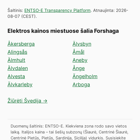
Šaltinis
:
ENTSO-E Transparency Platform
.
Atnaujinta
:
2026-
08-07
(
CEST
).
Elektros kainos miestuose šalia Forshaga
Åkersberga
Älvsbyn
Alingsås
Åmål
Älmhult
Aneby
Älvdalen
Ånge
Alvesta
Ängelholm
Älvkarleby
Arboga
Žiūrėti Švedija →
Duomenų šaltinis: ENTSO-E. Kiekviena zona rodo savo vietos
laiką. Italijos kaina – tai šešių subzonų (Šiaurė, Centrinė Šiaurė,
Centrinė Pietūs, Pietūs, Sardinija, Sicilija) vidurkis.
Susisiekite