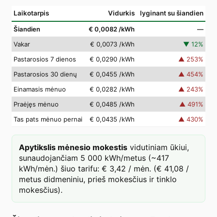
Laikotarpis
Vidurkis
lyginant su šiandien
Šiandien
€ 0,0082
/kWh
—
Vakar
€ 0,0073
/kWh
▼
12
%
Pastarosios 7 dienos
€ 0,0290
/kWh
▲
253
%
Pastarosios 30 dienų
€ 0,0455
/kWh
▲
454
%
Einamasis mėnuo
€ 0,0282
/kWh
▲
243
%
Praėjęs mėnuo
€ 0,0485
/kWh
▲
491
%
Tas pats mėnuo pernai
€ 0,0435
/kWh
▲
430
%
Apytikslis mėnesio mokestis
vidutiniam ūkiui,
sunaudojančiam 5 000 kWh/metus (~417
kWh/mėn.) šiuo tarifu: € 3,42 / mėn. (€ 41,08 /
metus didmeniniu, prieš mokesčius ir tinklo
mokesčius).