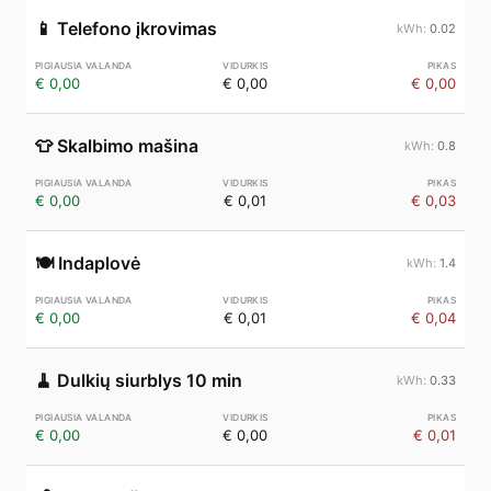
📱
Telefono įkrovimas
0.02
€ 0,00
€ 0,00
€ 0,00
👕
Skalbimo mašina
0.8
€ 0,00
€ 0,01
€ 0,03
🍽️
Indaplovė
1.4
€ 0,00
€ 0,01
€ 0,04
🧹
Dulkių siurblys 10 min
0.33
€ 0,00
€ 0,00
€ 0,01