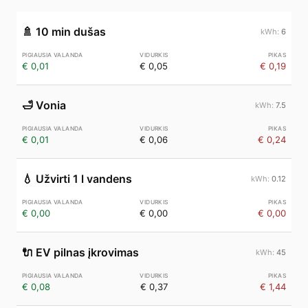
🚿
10 min dušas
6
€ 0,01
€ 0,05
€ 0,19
🛁
Vonia
7.5
€ 0,01
€ 0,06
€ 0,24
💧
Užvirti 1 l vandens
0.12
€ 0,00
€ 0,00
€ 0,00
🔌
EV pilnas įkrovimas
45
€ 0,08
€ 0,37
€ 1,44