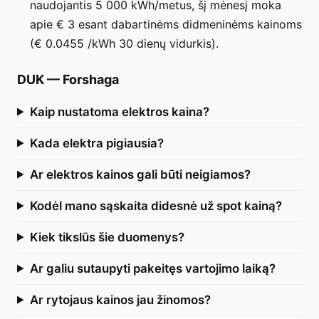
naudojantis 5 000 kWh/metus, šį mėnesį moka
apie € 3 esant dabartinėms didmeninėms kainoms
(€ 0.0455 /kWh 30 dienų vidurkis).
DUK
—
Forshaga
Kaip nustatoma elektros kaina?
Kada elektra pigiausia?
Ar elektros kainos gali būti neigiamos?
Kodėl mano sąskaita didesnė už spot kainą?
Kiek tikslūs šie duomenys?
Ar galiu sutaupyti pakeitęs vartojimo laiką?
Ar rytojaus kainos jau žinomos?