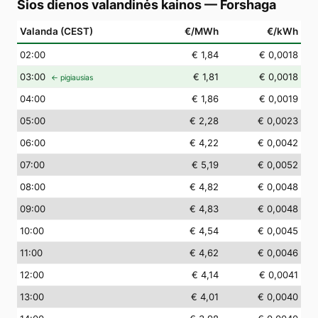
Šios dienos valandinės kainos
—
Forshaga
Valanda (CEST)
€/MWh
€/kWh
02
:00
€ 1,84
€ 0,0018
03
:00
€ 1,81
€ 0,0018
← pigiausias
04
:00
€ 1,86
€ 0,0019
05
:00
€ 2,28
€ 0,0023
06
:00
€ 4,22
€ 0,0042
07
:00
€ 5,19
€ 0,0052
08
:00
€ 4,82
€ 0,0048
09
:00
€ 4,83
€ 0,0048
10
:00
€ 4,54
€ 0,0045
11
:00
€ 4,62
€ 0,0046
12
:00
€ 4,14
€ 0,0041
13
:00
€ 4,01
€ 0,0040