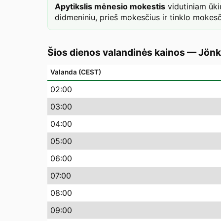
Apytikslis mėnesio mokestis
vidutiniam ūk
didmeniniu, prieš mokesčius ir tinklo mokesč
Šios dienos valandinės kainos
—
Jönk
Valanda (CEST)
02
:00
03
:00
04
:00
05
:00
06
:00
07
:00
08
:00
09
:00