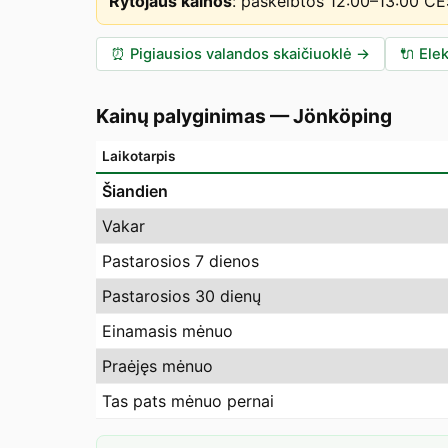
Rytojaus kainos
:
paskelbtos 12:00–13:00 C
⏰
Pigiausios valandos skaičiuoklė
→
🔌
Elek
Kainų palyginimas
—
Jönköping
Laikotarpis
Šiandien
Vakar
Pastarosios 7 dienos
Pastarosios 30 dienų
Einamasis mėnuo
Praėjęs mėnuo
Tas pats mėnuo pernai