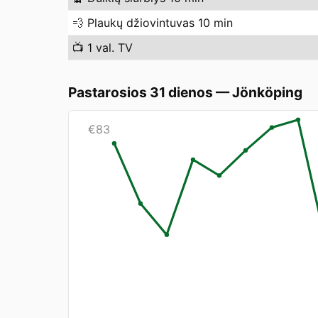
💨
Plaukų džiovintuvas 10 min
📺
1 val. TV
Pastarosios 31 dienos
—
Jönköping
€
83