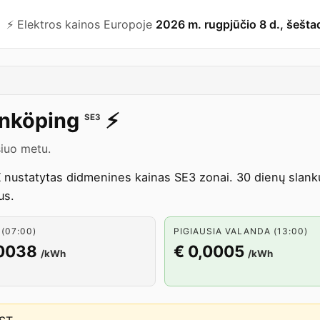
⚡️ Elektros kainos Europoje
2026 m. rugpjūčio 8 d., šešta
nköping
⚡️
SE3
iuo metu.
nustatytas didmenines kainas SE3 zonai. 30 dienų slanku
us.
(07:00)
PIGIAUSIA VALANDA (13:00)
,0038
€ 0,0005
/kWh
/kWh