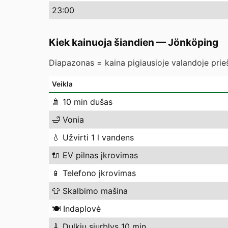
23
:00
Kiek kainuoja šiandien
—
Jönköping
Diapazonas = kaina pigiausioje valandoje prieš
Veikla
🚿
10 min dušas
🛁
Vonia
💧
Užvirti 1 l vandens
🔌
EV pilnas įkrovimas
📱
Telefono įkrovimas
👕
Skalbimo mašina
🍽️
Indaplovė
🧹
Dulkių siurblys 10 min