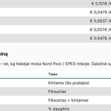
€ 0,1019
/
€ 0,0479
/
€ 0,0637
/
€ 0,0576
/
€ 0,0476
/
ainą
– tai, ką tiekėjai moka Nord Pool / EPEX rinkoje. Galutinė s
Tipas
Kintama (šis puslapis)
Fiksuotas
Fiksuotas + kintamas
% daugiklis