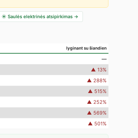
☀️
Saulės elektrinės atsipirkimas
→
lyginant su šiandien
—
▲
13
%
▲
288
%
▲
515
%
▲
252
%
▲
569
%
▲
501
%