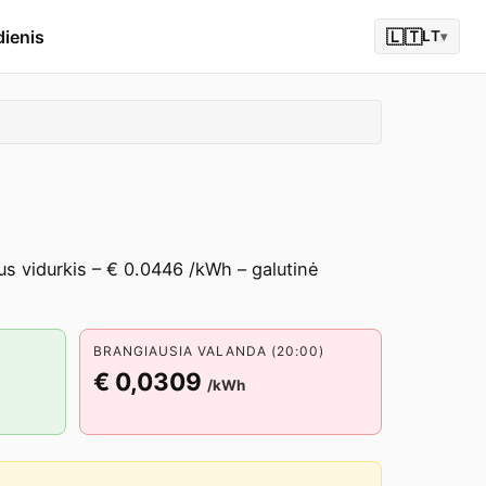
dienis
🇱🇹
LT
▾
s vidurkis – € 0.0446 /kWh – galutinė
BRANGIAUSIA VALANDA (20:00)
€ 0,0309
/kWh