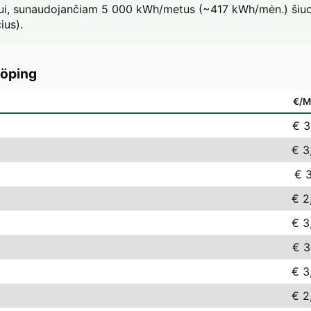
iui, sunaudojančiam 5 000 kWh/metus (~417 kWh/mėn.) šiuo 
ius).
öping
€/
€ 3
€ 3
€ 3
€ 2
€ 3
€ 3
€ 3
€ 2