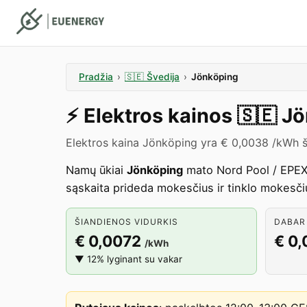
Pradžia
›
🇸🇪
Švedija
›
Jönköping
⚡️
Elektros kainos
🇸🇪
Jö
Elektros kaina Jönköping yra € 0,0038 /kWh š
Namų ūkiai
Jönköping
mato Nord Pool / EPEX 
sąskaita prideda mokesčius ir tinklo mokesči
ŠIANDIENOS VIDURKIS
DABAR 
€ 0,0072
€ 0
/kWh
▼ 12% lyginant su vakar