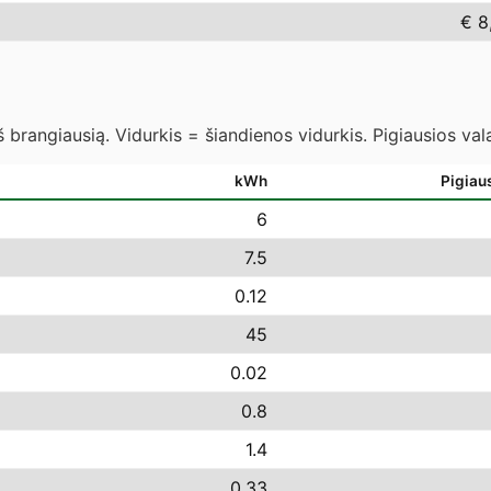
€ 8
 brangiausią. Vidurkis = šiandienos vidurkis. Pigiausios va
kWh
Pigiau
6
7.5
0.12
45
0.02
0.8
1.4
0.33