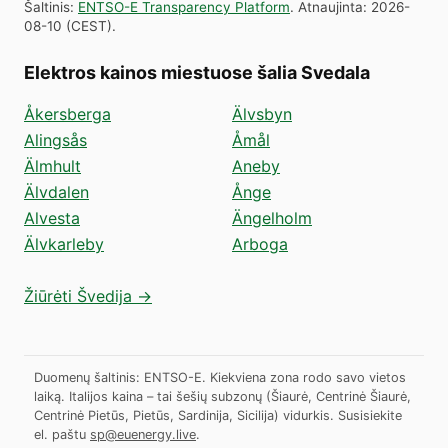
Šaltinis
:
ENTSO-E Transparency Platform
.
Atnaujinta
:
2026-
08-10
(
CEST
).
Elektros kainos miestuose šalia Svedala
Åkersberga
Älvsbyn
Alingsås
Åmål
Älmhult
Aneby
Älvdalen
Ånge
Alvesta
Ängelholm
Älvkarleby
Arboga
Žiūrėti Švedija →
Duomenų šaltinis: ENTSO-E. Kiekviena zona rodo savo vietos
laiką. Italijos kaina – tai šešių subzonų (Šiaurė, Centrinė Šiaurė,
Centrinė Pietūs, Pietūs, Sardinija, Sicilija) vidurkis.
Susisiekite
el. paštu
sp@euenergy.live
.