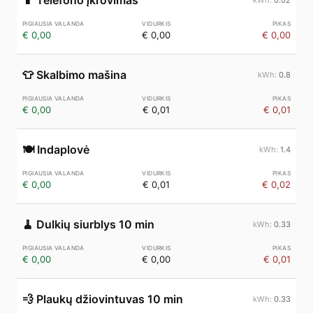
📱
Telefono įkrovimas
€ 0,00
€ 0,00
€ 0,00
👕
Skalbimo mašina
0.8
€ 0,00
€ 0,01
€ 0,01
🍽️
Indaplovė
1.4
€ 0,00
€ 0,01
€ 0,02
🧹
Dulkių siurblys 10 min
0.33
€ 0,00
€ 0,00
€ 0,01
💨
Plaukų džiovintuvas 10 min
0.33