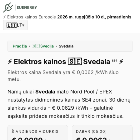
⚡️ Elektros kainos Europoje
2026 m. rugpjūčio 10 d., pirmadienis
🇱🇹
LT
▾
Pradžia
›
🇸🇪
Švedija
›
Svedala
⚡️
Elektros kainos
🇸🇪
Svedala
⚡️
SE4
Elektros kaina Svedala yra € 0,0062 /kWh šiuo
metu.
Namų ūkiai
Svedala
mato Nord Pool / EPEX
nustatytas didmenines kainas SE4 zonai. 30 dienų
slankus vidurkis – € 0.0629 /kWh – galutinė
sąskaita prideda mokesčius ir tinklo mokesčius.
ŠIANDIENOS VIDURKIS
DABAR (05:00)