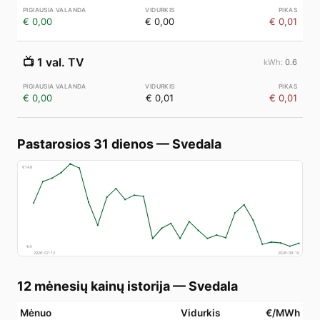
€ 0,00
€ 0,00
€ 0,01
📺
1 val. TV
0.6
€ 0,00
€ 0,01
€ 0,01
Pastarosios 31 dienos
—
Svedala
€
148
€
4
2026-07-12
2026-08-10
12 mėnesių kainų istorija
—
Svedala
Mėnuo
Vidurkis
€/MWh