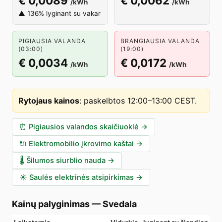
€ 0,0089
€ 0,0062
/kWh
/kWh
▲ 136% lyginant su vakar
PIGIAUSIA VALANDA
BRANGIAUSIA VALANDA
(03:00)
(19:00)
€ 0,0034
€ 0,0172
/kWh
/kWh
Rytojaus kainos
:
paskelbtos 12:00–13:00 CEST
.
⏰
Pigiausios valandos skaičiuoklė
→
🔌
Elektromobilio įkrovimo kaštai
→
🌡️
Šilumos siurblio nauda
→
☀️
Saulės elektrinės atsipirkimas
→
Kainų palyginimas
—
Svedala