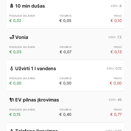
🚿
10 min dušas
6
€ 0,02
€ 0,05
€ 0,10
🛁
Vonia
7.5
€ 0,03
€ 0,07
€ 0,13
💧
Užvirti 1 l vandens
0.12
€ 0,00
€ 0,00
€ 0,00
🔌
EV pilnas įkrovimas
45
€ 0,15
€ 0,40
€ 0,77
0.02