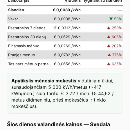
Laikotarpis
Vidurkis
lyginant su šiandien
Šiandien
€ 0,0089
/kWh
—
Vakar
€ 0,0038
/kWh
▼
58
%
Pastarosios 7 dienos
€ 0,0312
/kWh
▲
250
%
Pastarosios 30 dienų
€ 0,0629
/kWh
▲
605
%
Einamasis mėnuo
€ 0,0269
/kWh
▲
202
%
Praėjęs mėnuo
€ 0,0782
/kWh
▲
776
%
Tas pats mėnuo pernai
€ 0,0656
/kWh
▲
635
%
Apytikslis mėnesio mokestis
vidutiniam ūkiui,
sunaudojančiam 5 000 kWh/metus (~417
kWh/mėn.) šiuo tarifu: € 3,72 / mėn. (€ 44,62 /
metus didmeniniu, prieš mokesčius ir tinklo
mokesčius).
Šios dienos valandinės kainos
—
Svedala