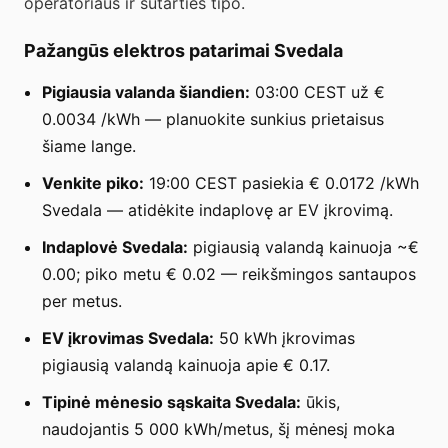
operatoriaus ir sutarties tipo.
Pažangūs elektros patarimai Svedala
Pigiausia valanda šiandien:
03:00 CEST už €
0.0034 /kWh — planuokite sunkius prietaisus
šiame lange.
Venkite piko:
19:00 CEST pasiekia € 0.0172 /kWh
Svedala — atidėkite indaplovę ar EV įkrovimą.
Indaplovė Svedala:
pigiausią valandą kainuoja ~€
0.00; piko metu € 0.02 — reikšmingos santaupos
per metus.
EV įkrovimas Svedala:
50 kWh įkrovimas
pigiausią valandą kainuoja apie € 0.17.
Tipinė mėnesio sąskaita Svedala:
ūkis,
naudojantis 5 000 kWh/metus, šį mėnesį moka