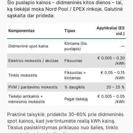
Šio puslapio kainos – didmeninės kitos dienos – tai,
ką tiekėjai moka Nord Pool / EPEX rinkoje. Galutinė
sąskaita dar prideda:
Apytiksliai (ES
Komponentas
Tipas
vid.)
Kintama (šis
Didmeninė spot kaina
—
puslapis)
€ 0.005 – 0.20
Elektros mokestis / akcizas
Fiksuotas
/kWh
Fiksuotas +
€ 0.05 – 0.15
Tinklo mokestis
kintamas
/kWh
PVM / pardavimo mokestis
% daugiklis
20 – 25 %
Tiekėjo antkainis +
€ 0.005 – 0.05
Pagal tiekėją
mėnesinis mokestis
/kWh
Praktinė taisyklė: pridėkite 30–60% prie didmeninės
spot kainos, kad įvertintumėte realią kWh kainą.
Tikslus pasiskirstymas priklauso nuo šalies, tinklo