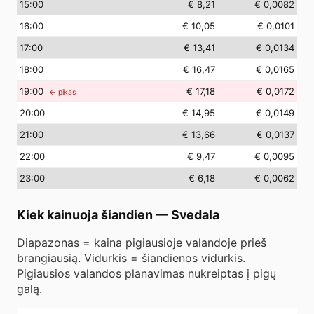
15
:00
€ 8,21
€ 0,0082
16
:00
€ 10,05
€ 0,0101
17
:00
€ 13,41
€ 0,0134
18
:00
€ 16,47
€ 0,0165
19
:00
€ 17,18
€ 0,0172
← pikas
20
:00
€ 14,95
€ 0,0149
21
:00
€ 13,66
€ 0,0137
22
:00
€ 9,47
€ 0,0095
23
:00
€ 6,18
€ 0,0062
Kiek kainuoja šiandien
—
Svedala
Diapazonas = kaina pigiausioje valandoje prieš
brangiausią. Vidurkis = šiandienos vidurkis.
Pigiausios valandos planavimas nukreiptas į pigų
galą.