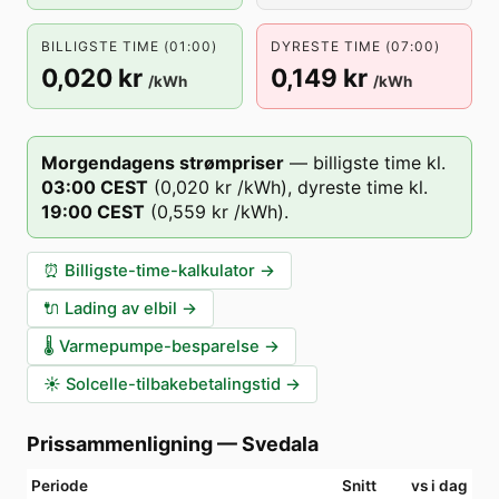
BILLIGSTE TIME (01:00)
DYRESTE TIME (07:00)
0,020 kr
0,149 kr
/kWh
/kWh
Morgendagens strømpriser
—
billigste time kl.
03
:00
CEST
(
0,020 kr
/kWh),
dyreste time kl.
19
:00
CEST
(
0,559 kr
/kWh).
⏰
Billigste-time-kalkulator
→
🔌
Lading av elbil
→
🌡️
Varmepumpe-besparelse
→
☀️
Solcelle-tilbakebetalingstid
→
Prissammenligning
—
Svedala
Periode
Snitt
vs i dag