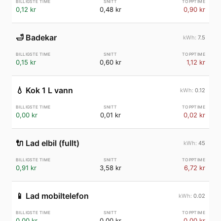
0,12 kr
0,48 kr
0,90 kr
🛁
Badekar
7.5
0,15 kr
0,60 kr
1,12 kr
💧
Kok 1 L vann
0.12
0,00 kr
0,01 kr
0,02 kr
🔌
Lad elbil (fullt)
45
0,91 kr
3,58 kr
6,72 kr
📱
Lad mobiltelefon
0.02
0,00 kr
0,00 kr
0,00 kr