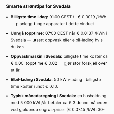
Smarte strømtips for Svedala
Billigste time i dag:
01:00 CEST til € 0.0019 /kWh
— planlegg tunge apparater i dette vinduet.
Unngå topptime:
07:00 CEST når € 0.0137 /kWh i
Svedala — utsett oppvask eller elbil-lading hvis
du kan.
Oppvaskmaskin i Svedala:
billigste time koster ca
€ 0.00; topptime € 0.02 — gjør stor forskjell over
et år.
Elbil-lading i Svedala:
50 kWh-lading i billigste
time koster rundt € 0.10.
Typisk månedsregning i Svedala:
en husholdning
med 5 000 kWh/år betaler ca € 3 denne måneden
ved gjeldende engros-priser (€ 0.0745 /kWh 30-