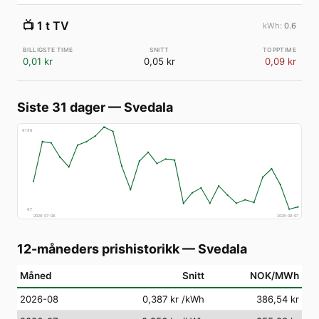
📺
1 t TV
0.6
0,01 kr
0,05 kr
0,09 kr
Siste 31 dager
—
Svedala
€
148
€
7
2026-07-08
2026-08-07
12-måneders prishistorikk
—
Svedala
Måned
Snitt
NOK/MWh
2026-08
0,387 kr
/kWh
386,54 kr