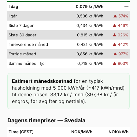
I dag
0,079 kr
/kWh
—
I går
0,536 kr
/kWh
▲
574
%
Siste 7 dager
0,434 kr
/kWh
▲
446
%
Siste 30 dager
0,815 kr
/kWh
▲
926
%
Inneværende måned
0,431 kr
/kWh
▲
442
%
Forrige måned
0,856 kr
/kWh
▲
977
%
Samme måned i fjor
0,718 kr
/kWh
▲
803
%
Estimert månedskostnad
for en typisk
husholdning med 5 000 kWh/år (~417 kWh/mnd)
til denne prisen: 33,12 kr / mnd (397,38 kr / år
engros, før avgifter og nettleie).
Dagens timepriser
—
Svedala
Time (CEST)
NOK/MWh
NOK/kWh