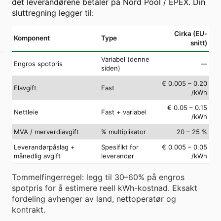
det leverandørene betaler på Nord Pool / EPEX. Din
sluttregning legger til:
Cirka (EU-
Komponent
Type
snitt)
Variabel (denne
Engros spotpris
—
siden)
€ 0.005 – 0.20
Elavgift
Fast
/kWh
€ 0.05 – 0.15
Nettleie
Fast + variabel
/kWh
MVA / merverdiavgift
% multiplikator
20 – 25 %
Leverandørpåslag +
Spesifikt for
€ 0.005 – 0.05
månedlig avgift
leverandør
/kWh
Tommelfingerregel: legg til 30–60% på engros
spotpris for å estimere reell kWh-kostnad. Eksakt
fordeling avhenger av land, nettoperatør og
kontrakt.