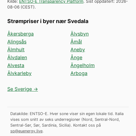
Kilde
:
ENTSO-E Transparency Platform
.
Sist oppdatert
:
2026-
08-06
(
CEST
).
Strømpriser i byer nær Svedala
Åkersberga
Älvsbyn
Alingsås
Åmål
Älmhult
Aneby
Älvdalen
Ånge
Alvesta
Ängelholm
Älvkarleby
Arboga
Se Sverige →
Datakilde: ENTSO-E. Hver sone viser sin egen lokale tid. Italia
vises som snitt av seks underregioner (Nord, Sentral-Nord,
Sentral-Sør, Sør, Sardinia, Sicilia).
Kontakt oss på
sp@euenergy.live
.