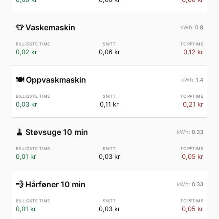
👕
Vaskemaskin
0.8
0,02 kr
0,06 kr
0,12 kr
🍽️
Oppvaskmaskin
1.4
0,03 kr
0,11 kr
0,21 kr
🧹
Støvsuge 10 min
0.33
0,01 kr
0,03 kr
0,05 kr
💨
Hårføner 10 min
0.33
0,01 kr
0,03 kr
0,05 kr