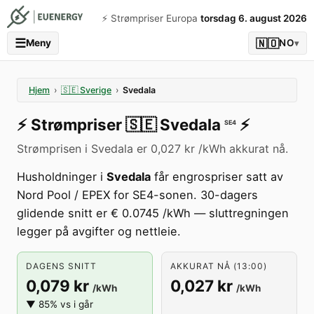
⚡️ Strømpriser Europa
torsdag 6. august 2026
☰
🇳🇴
Meny
NO
▾
Hjem
›
🇸🇪
Sverige
›
Svedala
⚡️
Strømpriser
🇸🇪
Svedala
⚡️
SE4
Strømprisen i Svedala er 0,027 kr /kWh akkurat nå.
Husholdninger i
Svedala
får engrospriser satt av
Nord Pool / EPEX for SE4-sonen. 30-dagers
glidende snitt er € 0.0745 /kWh — sluttregningen
legger på avgifter og nettleie.
DAGENS SNITT
AKKURAT NÅ (13:00)
0,079 kr
0,027 kr
/kWh
/kWh
▼ 85% vs i går