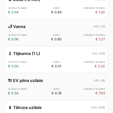
€ 0.04
€ 0.64
€ 1.02
🛁
Vanna
7.5
€ 0.06
€ 0.80
€ 1.27
💧
Tējkanna (1 L)
0.12
€ 0.00
€ 0.01
€ 0.02
🔌
EV pilna uzlāde
45
€ 0.34
€ 4.78
€ 7.63
📱
Tālruņa uzlāde
0.02