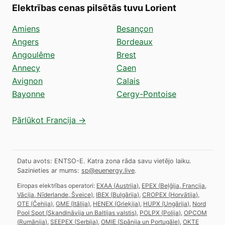
Elektrības cenas pilsētās tuvu Lorient
Amiens
Besançon
Angers
Bordeaux
Angoulême
Brest
Annecy
Caen
Avignon
Calais
Bayonne
Cergy-Pontoise
Pārlūkot Francija →
Datu avots: ENTSO-E. Katra zona rāda savu vietējo laiku.
Sazinieties ar mums:
sp@euenergy.live
.
Eiropas elektrības operatori:
EXAA
(
Austrija
)
,
EPEX
(
Beļģija, Francija,
Vācija, Nīderlande, Šveice
)
,
IBEX
(
Bulgārija
)
,
CROPEX
(
Horvātija
)
,
OTE
(
Čehija
)
,
GME
(
Itālija
)
,
HENEX
(
Grieķija
)
,
HUPX
(
Ungārija
)
,
Nord
Pool Spot
(
Skandināvija un Baltijas valstis
)
,
POLPX
(
Polija
)
,
OPCOM
(
Rumānija
)
,
SEEPEX
(
Serbija
)
,
OMIE
(
Spānija un Portugāle
)
,
OKTE