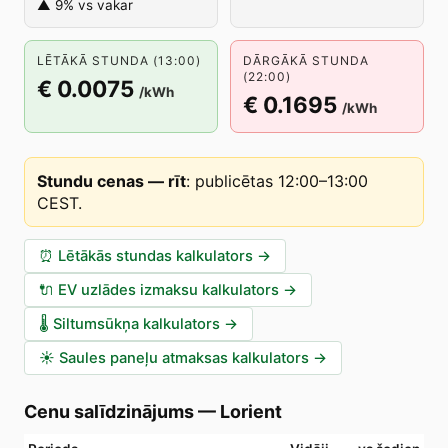
▲ 9% vs vakar
LĒTĀKĀ STUNDA (13:00)
DĀRGĀKĀ STUNDA
(22:00)
€ 0.0075
/kWh
€ 0.1695
/kWh
Stundu cenas — rīt
:
publicētas 12:00–13:00
CEST
.
⏰
Lētākās stundas kalkulators
→
🔌
EV uzlādes izmaksu kalkulators
→
🌡️
Siltumsūkņa kalkulators
→
☀️
Saules paneļu atmaksas kalkulators
→
Cenu salīdzinājums
—
Lorient