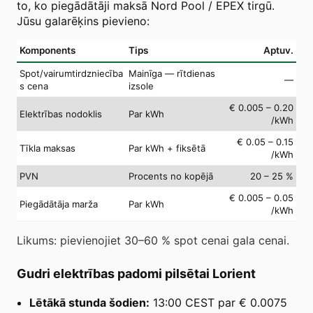
to, ko piegādātāji maksā Nord Pool / EPEX tirgū.
Jūsu galarēķins pievieno:
Komponents
Tips
Aptuv.
Spot/vairumtirdzniecība
Mainīga — rītdienas
—
s cena
izsole
€ 0.005 – 0.20
Elektrības nodoklis
Par kWh
/kWh
€ 0.05 – 0.15
Tīkla maksas
Par kWh + fiksētā
/kWh
PVN
Procents no kopējā
20 – 25 %
€ 0.005 – 0.05
Piegādātāja marža
Par kWh
/kWh
Likums: pievienojiet 30–60 % spot cenai gala cenai.
Gudri elektrības padomi pilsētai Lorient
Lētākā stunda šodien:
13:00 CEST par € 0.0075