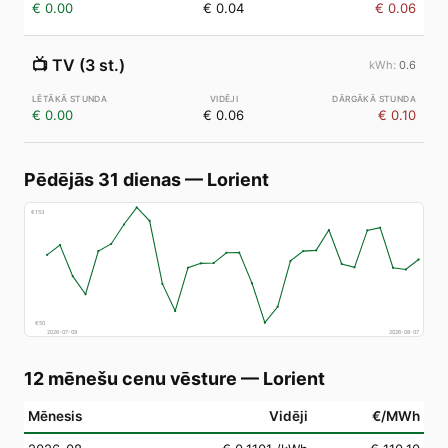
€ 0.00
€ 0.04
€ 0.06
📺
TV (3 st.)
0.6
€ 0.00
€ 0.06
€ 0.10
Pēdējās 31 dienas
—
Lorient
€
153
€
50
2026-07-09
2026-08-07
12 mēnešu cenu vēsture
—
Lorient
Mēnesis
Vidēji
€/MWh