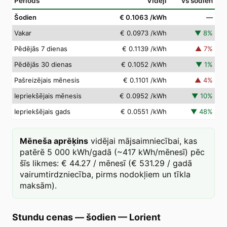
Periods
Vidēji
vs šodien
Šodien
€ 0.1063
/kWh
—
Vakar
€ 0.0973
/kWh
▼
8
%
Pēdējās 7 dienas
€ 0.1139
/kWh
▲
7
%
Pēdējās 30 dienas
€ 0.1052
/kWh
▼
1
%
Pašreizējais mēnesis
€ 0.1101
/kWh
▲
4
%
Iepriekšējais mēnesis
€ 0.0952
/kWh
▼
10
%
Iepriekšējais gads
€ 0.0551
/kWh
▼
48
%
Mēneša aprēķins
vidējai mājsaimniecībai, kas
patērē 5 000 kWh/gadā (~417 kWh/mēnesī) pēc
šīs likmes: € 44.27 / mēnesī (€ 531.29 / gadā
vairumtirdzniecība, pirms nodokļiem un tīkla
maksām).
Stundu cenas — šodien
—
Lorient