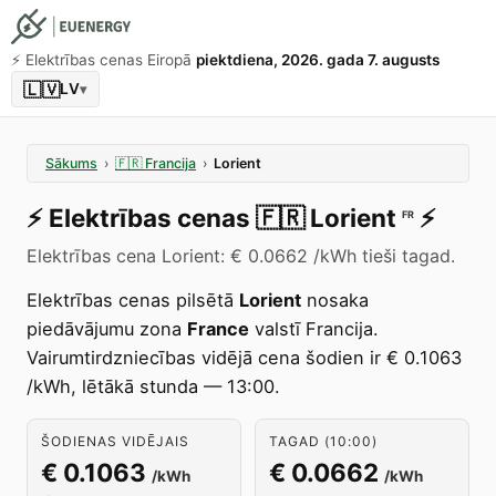
⚡️ Elektrības cenas Eiropā
piektdiena, 2026. gada 7. augusts
🇱🇻
LV
▾
Sākums
›
🇫🇷
Francija
›
Lorient
⚡️
Elektrības cenas
🇫🇷
Lorient
⚡️
FR
Elektrības cena Lorient: € 0.0662 /kWh tieši tagad.
Elektrības cenas pilsētā
Lorient
nosaka
piedāvājumu zona
France
valstī Francija.
Vairumtirdzniecības vidējā cena šodien ir € 0.1063
/kWh, lētākā stunda — 13:00.
ŠODIENAS VIDĒJAIS
TAGAD (10:00)
€ 0.1063
€ 0.0662
/kWh
/kWh