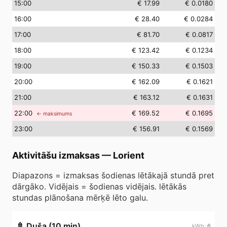
15
:00
€ 17.99
€ 0.0180
16
:00
€ 28.40
€ 0.0284
17
:00
€ 81.70
€ 0.0817
18
:00
€ 123.42
€ 0.1234
19
:00
€ 150.33
€ 0.1503
20
:00
€ 162.09
€ 0.1621
21
:00
€ 163.12
€ 0.1631
22
:00
€ 169.52
€ 0.1695
← maksimums
23
:00
€ 156.91
€ 0.1569
Aktivitāšu izmaksas
—
Lorient
Diapazons = izmaksas šodienas lētākajā stundā pret
dārgāko. Vidējais = šodienas vidējais. lētākās
stundas plānošana mērķē lēto galu.
🚿
Duša (10 min)
6