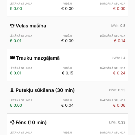
€ 0.00
€ 0.00
€ 0.00
👕
Veļas mašīna
0.8
€ 0.01
€ 0.09
€ 0.14
🍽️
Trauku mazgājamā
1.4
€ 0.01
€ 0.15
€ 0.24
🧹
Putekļu sūkšana (30 min)
0.33
€ 0.00
€ 0.04
€ 0.06
💨
Fēns (10 min)
0.33