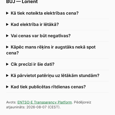
BUJ
—
Lorient
Kā tiek noteikta elektrības cena?
Kad elektrība ir lētākā?
Vai cenas var būt negatīvas?
Kāpēc mans rēķins ir augstāks nekā spot
cena?
Cik precīzi ir šie dati?
Kā pārvietot patēriņu uz lētākām stundām?
Kad tiek publicētas rītdienas cenas?
Avots
:
ENTSO-E Transparency Platform
.
Pēdējoreiz
atjaunināts
:
2026-08-07
(
CEST
).