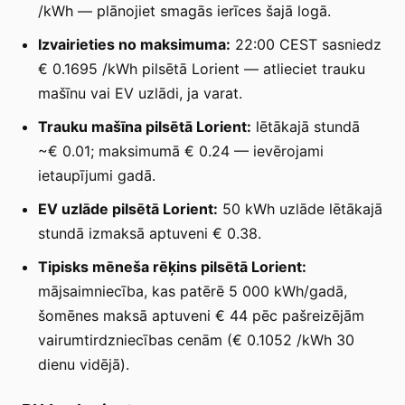
/kWh — plānojiet smagās ierīces šajā logā.
Izvairieties no maksimuma:
22:00 CEST sasniedz
€ 0.1695 /kWh pilsētā Lorient — atlieciet trauku
mašīnu vai EV uzlādi, ja varat.
Trauku mašīna pilsētā Lorient:
lētākajā stundā
~€ 0.01; maksimumā € 0.24 — ievērojami
ietaupījumi gadā.
EV uzlāde pilsētā Lorient:
50 kWh uzlāde lētākajā
stundā izmaksā aptuveni € 0.38.
Tipisks mēneša rēķins pilsētā Lorient:
mājsaimniecība, kas patērē 5 000 kWh/gadā,
šomēnes maksā aptuveni € 44 pēc pašreizējām
vairumtirdzniecības cenām (€ 0.1052 /kWh 30
dienu vidējā).