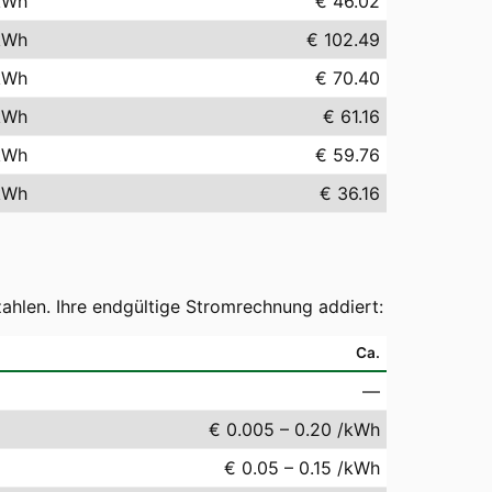
kWh
€ 46.02
kWh
€ 102.49
kWh
€ 70.40
kWh
€ 61.16
kWh
€ 59.76
kWh
€ 36.16
ahlen. Ihre endgültige Stromrechnung addiert:
Ca.
—
€ 0.005 – 0.20 /kWh
€ 0.05 – 0.15 /kWh