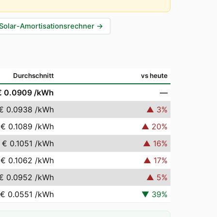
Solar-Amortisationsrechner
→
Durchschnitt
vs heute
€ 0.0909
/kWh
—
€ 0.0938
/kWh
▲
3
%
€ 0.1089
/kWh
▲
20
%
€ 0.1051
/kWh
▲
16
%
€ 0.1062
/kWh
▲
17
%
€ 0.0952
/kWh
▲
5
%
€ 0.0551
/kWh
▼
39
%