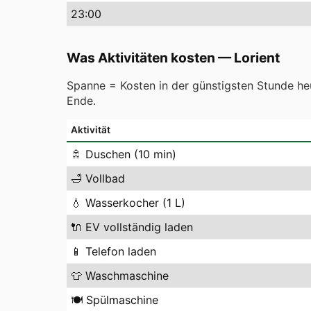
23
:00
Was Aktivitäten kosten
—
Lorient
Spanne = Kosten in der günstigsten Stunde heu
Ende.
Aktivität
🚿
Duschen (10 min)
🛁
Vollbad
💧
Wasserkocher (1 L)
🔌
EV vollständig laden
📱
Telefon laden
👕
Waschmaschine
🍽️
Spülmaschine