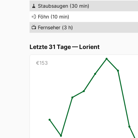
🧹
Staubsaugen (30 min)
💨
Föhn (10 min)
📺
Fernseher (3 h)
Letzte 31 Tage
—
Lorient
€
153