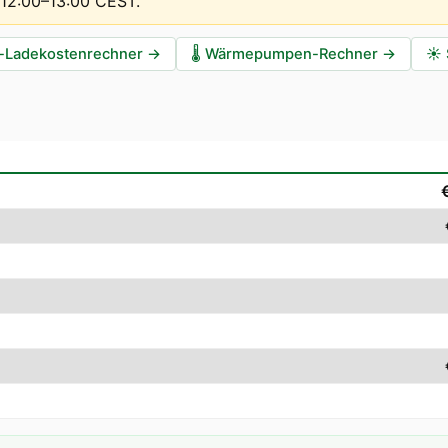
t 12:00–13:00 CEST
.
-Ladekostenrechner
→
🌡️
Wärmepumpen-Rechner
→
☀️