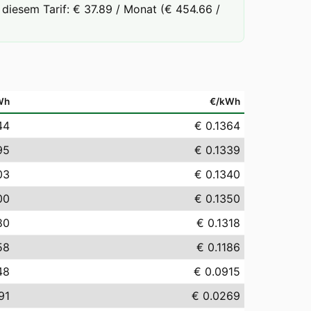
diesem Tarif: € 37.89 / Monat (€ 454.66 /
Wh
€/kWh
44
€ 0.1364
95
€ 0.1339
03
€ 0.1340
00
€ 0.1350
80
€ 0.1318
58
€ 0.1186
48
€ 0.0915
91
€ 0.0269