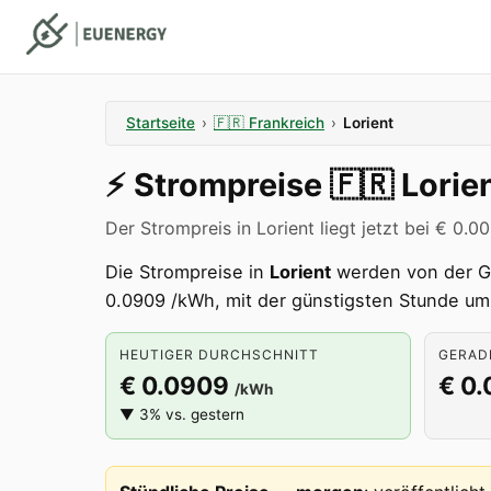
Startseite
›
🇫🇷
Frankreich
›
Lorient
⚡️
Strompreise
🇫🇷
Lorie
Der Strompreis in Lorient liegt jetzt bei € 0.0
Die Strompreise in
Lorient
werden von der 
0.0909 /kWh, mit der günstigsten Stunde um
HEUTIGER DURCHSCHNITT
GERADE
€ 0.0909
€ 0
/kWh
▼ 3% vs. gestern