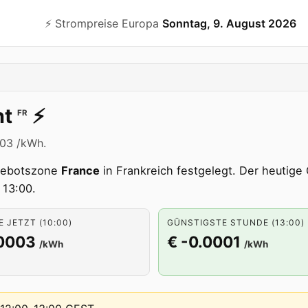
⚡️ Strompreise Europa
Sonntag, 9. August 2026
nt
⚡️
FR
003 /kWh.
Gebotszone
France
in Frankreich festgelegt. Der heutige 
 13:00.
 JETZT (10:00)
GÜNSTIGSTE STUNDE (13:00)
.0003
€ -0.0001
/kWh
/kWh