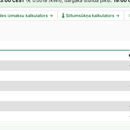
3
:00
CEST
(
€ 0.0018
/kWh),
dārgākā stunda plkst.
19
:00
des izmaksu kalkulators
→
🌡️
Siltumsūkņa kalkulators
→