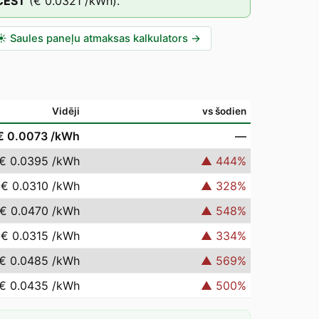
CEST
(
€ 0.0321
/kWh).
☀️
Saules paneļu atmaksas kalkulators
→
Vidēji
vs šodien
€ 0.0073
/kWh
—
€ 0.0395
/kWh
▲
444
%
€ 0.0310
/kWh
▲
328
%
€ 0.0470
/kWh
▲
548
%
€ 0.0315
/kWh
▲
334
%
€ 0.0485
/kWh
▲
569
%
€ 0.0435
/kWh
▲
500
%