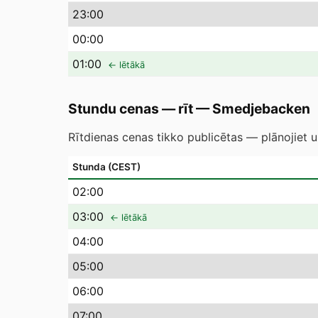
23
:00
00
:00
01
:00
← lētākā
Stundu cenas — rīt
—
Smedjebacken
Rītdienas cenas tikko publicētas — plānojiet u
Stunda (CEST)
02
:00
03
:00
← lētākā
04
:00
05
:00
06
:00
07
:00