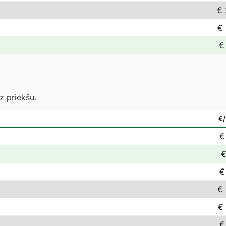
€ 
€ 
€
z priekšu.
€
€
€
€
€ 
€
€