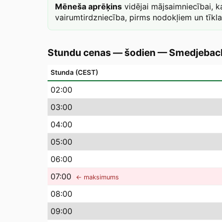
Mēneša aprēķins
vidējai mājsaimniecībai, 
vairumtirdzniecība, pirms nodokļiem un tīkl
Stundu cenas — šodien
—
Smedjebac
Stunda (CEST)
02
:00
03
:00
04
:00
05
:00
06
:00
07
:00
← maksimums
08
:00
09
:00