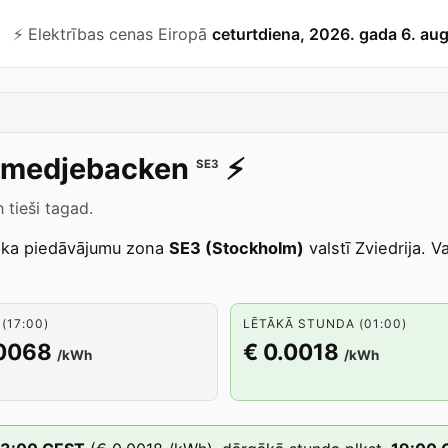
⚡️ Elektrības cenas Eiropā
ceturtdiena, 2026. gada 6. au
medjebacken
⚡️
SE3
tieši tagad.
ka piedāvājumu zona
SE3 (Stockholm)
valstī Zviedrija. 
(17:00)
LĒTĀKĀ STUNDA (01:00)
.0068
€ 0.0018
/kWh
/kWh