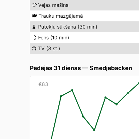
👕
Veļas mašīna
🍽️
Trauku mazgājamā
🧹
Putekļu sūkšana (30 min)
💨
Fēns (10 min)
📺
TV (3 st.)
Pēdējās 31 dienas
—
Smedjebacken
€
83