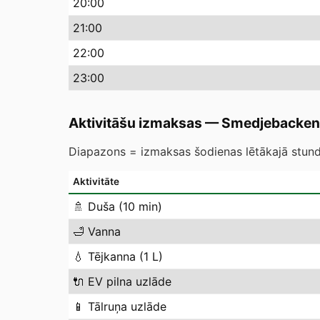
20
:00
21
:00
22
:00
23
:00
Aktivitāšu izmaksas
—
Smedjebacken
Diapazons = izmaksas šodienas lētākajā stundā
Aktivitāte
🚿
Duša (10 min)
🛁
Vanna
💧
Tējkanna (1 L)
🔌
EV pilna uzlāde
📱
Tālruņa uzlāde