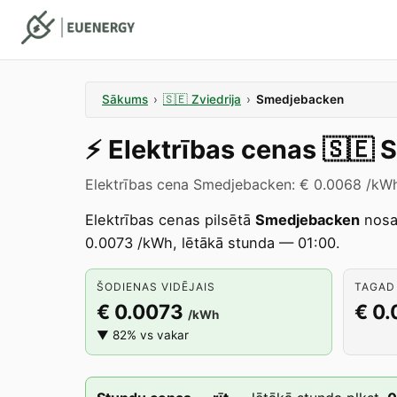
Sākums
›
🇸🇪
Zviedrija
›
Smedjebacken
⚡️
Elektrības cenas
🇸🇪
S
Elektrības cena Smedjebacken: € 0.0068 /kWh 
Elektrības cenas pilsētā
Smedjebacken
nosa
0.0073 /kWh, lētākā stunda — 01:00.
ŠODIENAS VIDĒJAIS
TAGAD 
€ 0.0073
€ 0
/kWh
▼ 82% vs vakar