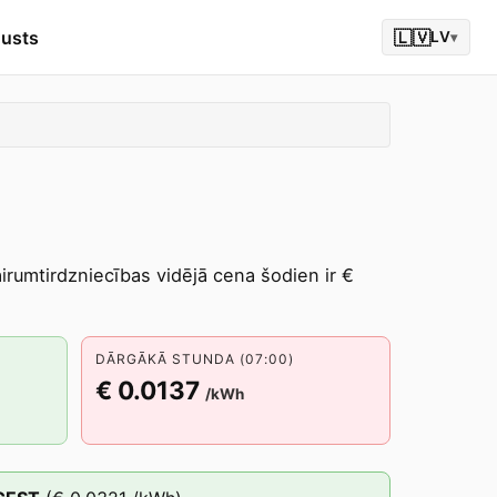
gusts
🇱🇻
LV
▾
Vairumtirdzniecības vidējā cena šodien ir €
DĀRGĀKĀ STUNDA (07:00)
€ 0.0137
/kWh