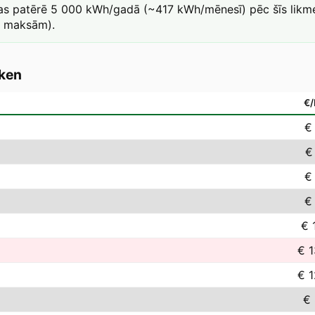
kas patērē 5 000 kWh/gadā (~417 kWh/mēnesī) pēc šīs likme
a maksām).
ken
€
€
€
€
€
€ 
€ 1
€ 1
€ 