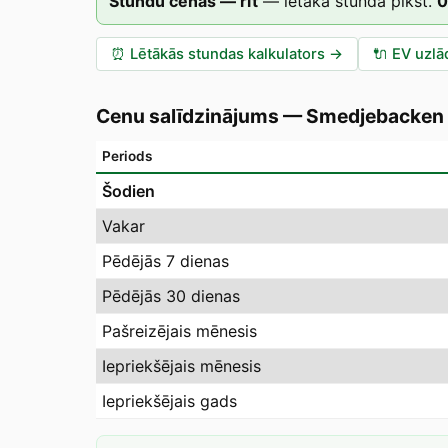
Stundu cenas — rīt
—
lētākā stunda plkst.
0
⏰
Lētākās stundas kalkulators
→
🔌
EV uzlā
Cenu salīdzinājums
—
Smedjebacken
Periods
Šodien
Vakar
Pēdējās 7 dienas
Pēdējās 30 dienas
Pašreizējais mēnesis
Iepriekšējais mēnesis
Iepriekšējais gads