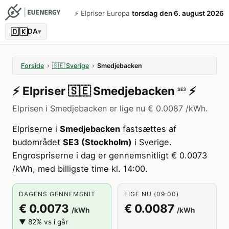
⚡️ Elpriser Europa
torsdag den 6. august 2026
🇩🇰
DA
▾
Forside
›
🇸🇪
Sverige
›
Smedjebacken
⚡️
Elpriser
🇸🇪
Smedjebacken
⚡️
SE3
Elprisen i Smedjebacken er lige nu € 0.0087 /kWh.
Elpriserne i
Smedjebacken
fastsættes af
budområdet
SE3 (Stockholm)
i Sverige.
Engrospriserne i dag er gennemsnitligt € 0.0073
/kWh, med billigste time kl. 14:00.
DAGENS GENNEMSNIT
LIGE NU (09:00)
€ 0.0073
€ 0.0087
/kWh
/kWh
▼ 82% vs i går