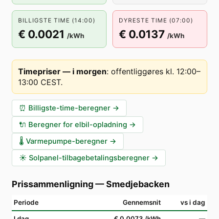
BILLIGSTE TIME (14:00)
DYRESTE TIME (07:00)
€ 0.0021
€ 0.0137
/kWh
/kWh
Timepriser — i morgen
:
offentliggøres kl. 12:00–
13:00 CEST
.
⏰
Billigste-time-beregner
→
🔌
Beregner for elbil-opladning
→
🌡️
Varmepumpe-beregner
→
☀️
Solpanel-tilbagebetalingsberegner
→
Prissammenligning
—
Smedjebacken
Periode
Gennemsnit
vs i dag
I dag
€ 0.0073
/kWh
—