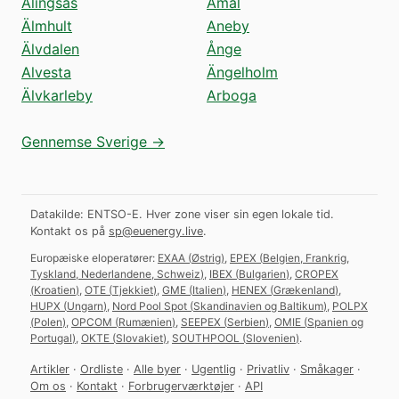
Alingsås
Åmål
Älmhult
Aneby
Älvdalen
Ånge
Alvesta
Ängelholm
Älvkarleby
Arboga
Gennemse Sverige →
Datakilde: ENTSO-E. Hver zone viser sin egen lokale tid.
Kontakt os på
sp@euenergy.live
.
Europæiske eloperatører:
EXAA
(
Østrig
)
,
EPEX
(
Belgien, Frankrig,
Tyskland, Nederlandene, Schweiz
)
,
IBEX
(
Bulgarien
)
,
CROPEX
(
Kroatien
)
,
OTE
(
Tjekkiet
)
,
GME
(
Italien
)
,
HENEX
(
Grækenland
)
,
HUPX
(
Ungarn
)
,
Nord Pool Spot
(
Skandinavien og Baltikum
)
,
POLPX
(
Polen
)
,
OPCOM
(
Rumænien
)
,
SEEPEX
(
Serbien
)
,
OMIE
(
Spanien og
Portugal
)
,
OKTE
(
Slovakiet
)
,
SOUTHPOOL
(
Slovenien
)
.
Artikler
·
Ordliste
·
Alle byer
·
Ugentlig
·
Privatliv
·
Småkager
·
Om os
·
Kontakt
·
Forbrugerværktøjer
·
API