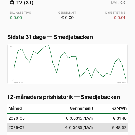
📺
TV (3 t)
0.6
€ 0.00
€ 0.00
€ 0.01
Sidste 31 dage
—
Smedjebacken
€
83
€
7
2026-07-08
2026-08-06
12-måneders prishistorik
—
Smedjebacken
Måned
Gennemsnit
€/MWh
2026-08
€ 0.0315
/kWh
€ 31.48
2026-07
€ 0.0485
/kWh
€ 48.52