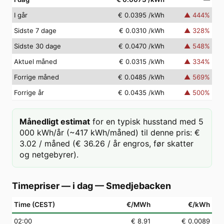
I går
€ 0.0395
/kWh
▲
444
%
Sidste 7 dage
€ 0.0310
/kWh
▲
328
%
Sidste 30 dage
€ 0.0470
/kWh
▲
548
%
Aktuel måned
€ 0.0315
/kWh
▲
334
%
Forrige måned
€ 0.0485
/kWh
▲
569
%
Forrige år
€ 0.0435
/kWh
▲
500
%
Månedligt estimat
for en typisk husstand med 5
000 kWh/år (~417 kWh/måned) til denne pris: €
3.02 / måned (€ 36.26 / år engros, før skatter
og netgebyrer).
Timepriser — i dag
—
Smedjebacken
Time (CEST)
€/MWh
€/kWh
02
:00
€ 8.91
€ 0.0089