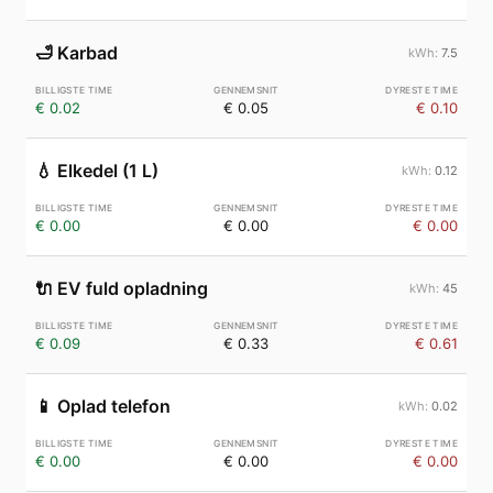
🛁
Karbad
7.5
€ 0.02
€ 0.05
€ 0.10
💧
Elkedel (1 L)
0.12
€ 0.00
€ 0.00
€ 0.00
🔌
EV fuld opladning
45
€ 0.09
€ 0.33
€ 0.61
📱
Oplad telefon
0.02
€ 0.00
€ 0.00
€ 0.00