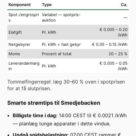
Komponent
Type
Ca.
Spot-/engrospri
Variabel — spotpris-
—
s
auktion
€ 0.005 – 0.20
Elafgift
Pr. kWh
/kWh
Netgebyrer
Pr. kWh + fast gebyr
€ 0.05 – 0.15 /kWh
Moms
Procent af total
20 – 25 %
Leverandørmarg
€ 0.005 – 0.05
Pr. kWh
in
/kWh
Tommelfingerregel: læg 30–60 % oven i spotprisen
for at få slutprisen.
Smarte strømtips til Smedjebacken
Billigste time i dag:
14:00 CEST til € 0.0021 /kWh
— planlæg tunge apparater i dette vindue.
Undgå spidsbelastning:
07:00 CEST rammer €