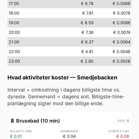
17
:00
€ 6.78
€ 0.0068
18
:00
€ 7.81
€ 0.0078
19
:00
€ 8.59
€ 0.0086
20
:00
€ 7.36
€ 0.0074
21
:00
€ 6.37
€ 0.0064
22
:00
€ 4.81
€ 0.0048
23
:00
€ 2.80
€ 0.0028
Hvad aktiviteter koster
—
Smedjebacken
Interval = omkostning i dagens billigste time vs.
dyreste. Gennemsnit = dagens snit. Billigste-time-
planlægning sigter mod den billige ende.
🚿
Brusebad (10 min)
6
€ 0.01
€ 0.04
€ 0.08