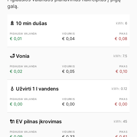
galą.
🚿
10 min dušas
6
€ 0,01
€ 0,04
€ 0,08
🛁
Vonia
7.5
€ 0,02
€ 0,05
€ 0,10
💧
Užvirti 1 l vandens
0.12
€ 0,00
€ 0,00
€ 0,00
🔌
EV pilnas įkrovimas
45
€ 0,09
€ 0,33
€ 0,61