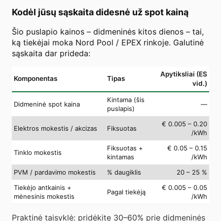
Kodėl jūsų sąskaita didesnė už spot kainą
Šio puslapio kainos – didmeninės kitos dienos – tai,
ką tiekėjai moka Nord Pool / EPEX rinkoje. Galutinė
sąskaita dar prideda:
Apytiksliai (ES
Komponentas
Tipas
vid.)
Kintama (šis
Didmeninė spot kaina
—
puslapis)
€ 0.005 – 0.20
Elektros mokestis / akcizas
Fiksuotas
/kWh
Fiksuotas +
€ 0.05 – 0.15
Tinklo mokestis
kintamas
/kWh
PVM / pardavimo mokestis
% daugiklis
20 – 25 %
Tiekėjo antkainis +
€ 0.005 – 0.05
Pagal tiekėją
mėnesinis mokestis
/kWh
Praktinė taisyklė: pridėkite 30–60% prie didmeninės