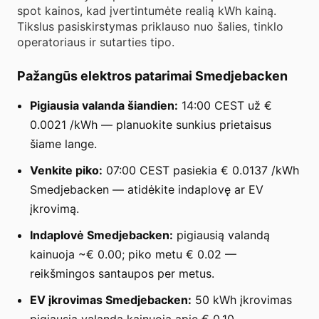
spot kainos, kad įvertintumėte realią kWh kainą.
Tikslus pasiskirstymas priklauso nuo šalies, tinklo
operatoriaus ir sutarties tipo.
Pažangūs elektros patarimai Smedjebacken
Pigiausia valanda šiandien:
14:00 CEST už €
0.0021 /kWh — planuokite sunkius prietaisus
šiame lange.
Venkite piko:
07:00 CEST pasiekia € 0.0137 /kWh
Smedjebacken — atidėkite indaplovę ar EV
įkrovimą.
Indaplovė Smedjebacken:
pigiausią valandą
kainuoja ~€ 0.00; piko metu € 0.02 —
reikšmingos santaupos per metus.
EV įkrovimas Smedjebacken:
50 kWh įkrovimas
pigiausią valandą kainuoja apie € 0.10.