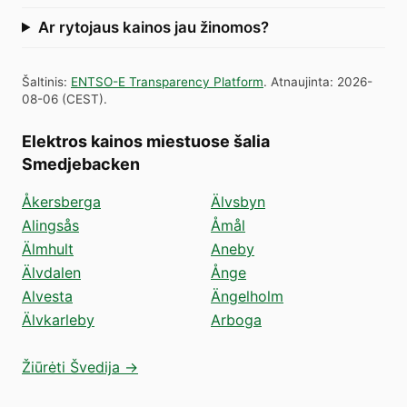
Ar rytojaus kainos jau žinomos?
Šaltinis
:
ENTSO-E Transparency Platform
.
Atnaujinta
:
2026-
08-06
(
CEST
).
Elektros kainos miestuose šalia
Smedjebacken
Åkersberga
Älvsbyn
Alingsås
Åmål
Älmhult
Aneby
Älvdalen
Ånge
Alvesta
Ängelholm
Älvkarleby
Arboga
Žiūrėti Švedija →