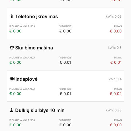
📱
Telefono įkrovimas
0.02
€ 0,00
€ 0,00
€ 0,00
👕
Skalbimo mašina
0.8
€ 0,00
€ 0,01
€ 0,01
🍽️
Indaplovė
1.4
€ 0,00
€ 0,01
€ 0,02
🧹
Dulkių siurblys 10 min
0.33
€ 0,00
€ 0,00
€ 0,00