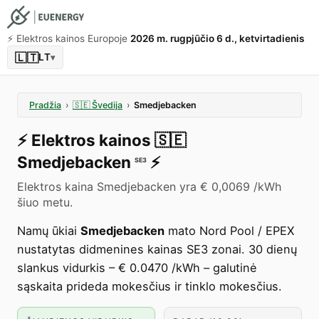
⚡️ Elektros kainos Europoje
2026 m. rugpjūčio 6 d., ketvirtadienis
🇱🇹
LT
▾
Pradžia
›
🇸🇪
Švedija
›
Smedjebacken
⚡️
Elektros kainos
🇸🇪
Smedjebacken
⚡️
SE3
Elektros kaina Smedjebacken yra € 0,0069 /kWh
šiuo metu.
Namų ūkiai
Smedjebacken
mato Nord Pool / EPEX
nustatytas didmenines kainas SE3 zonai. 30 dienų
slankus vidurkis – € 0.0470 /kWh – galutinė
sąskaita prideda mokesčius ir tinklo mokesčius.