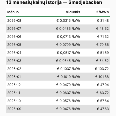
12 mėnesių kainų istorija
—
Smedjebacken
Mėnuo
Vidurkis
€/MWh
2026-08
€ 0,0315
/kWh
€ 31,48
2026-07
€ 0,0485
/kWh
€ 48,52
2026-06
€ 0,0713
/kWh
€ 71,32
2026-05
€ 0,0709
/kWh
€ 70,86
2026-04
€ 0,0517
/kWh
€ 51,69
2026-03
€ 0,0545
/kWh
€ 54,52
2026-02
€ 0,1037
/kWh
€ 103,72
2026-01
€ 0,1019
/kWh
€ 101,88
2025-12
€ 0,0479
/kWh
€ 47,94
2025-11
€ 0,0637
/kWh
€ 63,72
2025-10
€ 0,0576
/kWh
€ 57,64
2025-09
€ 0,0476
/kWh
€ 47,63