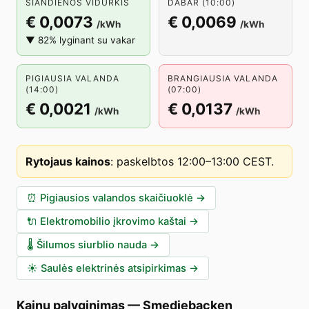
ŠIANDIENOS VIDURKIS
DABAR (10:00)
€ 0,0073
€ 0,0069
/kWh
/kWh
▼ 82% lyginant su vakar
PIGIAUSIA VALANDA
BRANGIAUSIA VALANDA
(14:00)
(07:00)
€ 0,0021
€ 0,0137
/kWh
/kWh
Rytojaus kainos
:
paskelbtos 12:00–13:00 CEST
.
⏰
Pigiausios valandos skaičiuoklė
→
🔌
Elektromobilio įkrovimo kaštai
→
🌡️
Šilumos siurblio nauda
→
☀️
Saulės elektrinės atsipirkimas
→
Kainų palyginimas
—
Smedjebacken