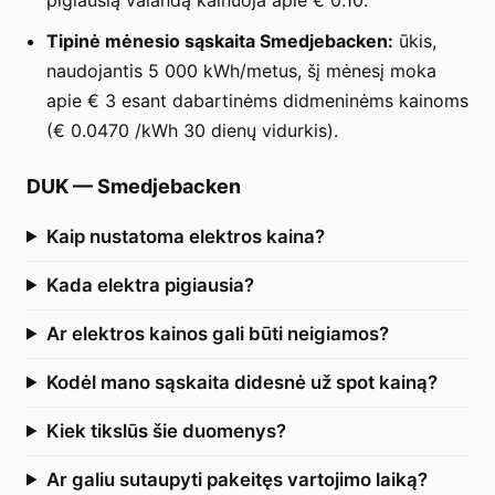
Tipinė mėnesio sąskaita Smedjebacken:
ūkis,
naudojantis 5 000 kWh/metus, šį mėnesį moka
apie € 3 esant dabartinėms didmeninėms kainoms
(€ 0.0470 /kWh 30 dienų vidurkis).
DUK
—
Smedjebacken
Kaip nustatoma elektros kaina?
Kada elektra pigiausia?
Ar elektros kainos gali būti neigiamos?
Kodėl mano sąskaita didesnė už spot kainą?
Kiek tikslūs šie duomenys?
Ar galiu sutaupyti pakeitęs vartojimo laiką?