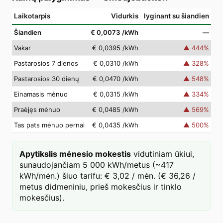
Laikotarpis
Vidurkis
lyginant su šiandien
Šiandien
€ 0,0073
/kWh
—
Vakar
€ 0,0395
/kWh
▲
444
%
Pastarosios 7 dienos
€ 0,0310
/kWh
▲
328
%
Pastarosios 30 dienų
€ 0,0470
/kWh
▲
548
%
Einamasis mėnuo
€ 0,0315
/kWh
▲
334
%
Praėjęs mėnuo
€ 0,0485
/kWh
▲
569
%
Tas pats mėnuo pernai
€ 0,0435
/kWh
▲
500
%
Apytikslis mėnesio mokestis
vidutiniam ūkiui,
sunaudojančiam 5 000 kWh/metus (~417
kWh/mėn.) šiuo tarifu: € 3,02 / mėn. (€ 36,26 /
metus didmeniniu, prieš mokesčius ir tinklo
mokesčius).