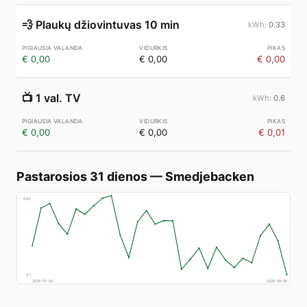
💨
Plaukų džiovintuvas 10 min
0.33
€ 0,00
€ 0,00
€ 0,00
📺
1 val. TV
0.6
€ 0,00
€ 0,00
€ 0,01
Pastarosios 31 dienos
—
Smedjebacken
€
83
€
7
2026-07-08
2026-08-06