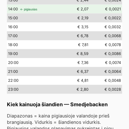
13
:00
€ 2,44
€ 0,0024
14
:00
€ 2,07
€ 0,0021
← pigiausias
15
:00
€ 2,19
€ 0,0022
16
:00
€ 3,15
€ 0,0032
17
:00
€ 6,78
€ 0,0068
18
:00
€ 7,81
€ 0,0078
19
:00
€ 8,59
€ 0,0086
20
:00
€ 7,36
€ 0,0074
21
:00
€ 6,37
€ 0,0064
22
:00
€ 4,81
€ 0,0048
23
:00
€ 2,80
€ 0,0028
Kiek kainuoja šiandien
—
Smedjebacken
Diapazonas = kaina pigiausioje valandoje prieš
brangiausią. Vidurkis = šiandienos vidurkis.
Pigiausios valandos planavimas nukreiptas į pigų