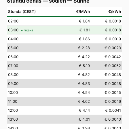
Stundu cenas — šodien
—
Sunne
Stunda (CEST)
€/MWh
€/kWh
02
:00
€ 1.84
€ 0.0018
03
:00
€ 1.81
€ 0.0018
← lētākā
04
:00
€ 1.86
€ 0.0019
05
:00
€ 2.28
€ 0.0023
06
:00
€ 4.22
€ 0.0042
07
:00
€ 5.19
€ 0.0052
08
:00
€ 4.82
€ 0.0048
09
:00
€ 4.83
€ 0.0048
10
:00
€ 4.54
€ 0.0045
11
:00
€ 4.62
€ 0.0046
12
:00
€ 4.14
€ 0.0041
13
:00
€ 4.01
€ 0.0040
14
:00
€ 3.98
€ 0.0040