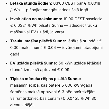
Lētākā stunda šodien:
03:00 CEST par € 0.0018
/kWh — plānojiet smagās ierīces šajā logā.
Izvairieties no maksimuma:
19:00 CEST sasniedz
€ 0.0321 /kWh pilsētā Sunne — atlieciet trauku
mašīnu vai EV uzlādi, ja varat.
Trauku mašīna pilsētā Sunne:
lētākajā stundā ~€
0.00; maksimumā € 0.04 — ievērojami ietaupījumi
gadā.
EV uzlāde pilsētā Sunne:
50 kWh uzlāde lētākajā
stundā izmaksā aptuveni € 0.09.
Tipisks mēneša rēķins pilsētā Sunne:
mājsaimniecība, kas patērē 5 000 kWh/gadā,
šomēnes maksā aptuveni € 3 pēc pašreizējām
vairumtirdzniecības cenām (€ 0.0455 /kWh 30
dienu vidējā).