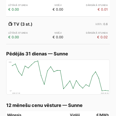
€ 0.00
€ 0.00
€ 0.01
📺
TV (3 st.)
0.6
€ 0.00
€ 0.00
€ 0.02
Pēdējās 31 dienas
—
Sunne
€
83
€
7
2026-07-09
2026-08-08
12 mēnešu cenu vēsture
—
Sunne
Mēnesis
Vidēji
€/MWh