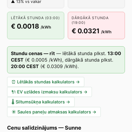
▲ 13% vs vakar
LĒTĀKĀ STUNDA (03:00)
DĀRGĀKĀ STUNDA
(19:00)
€ 0.0018
/kWh
€ 0.0321
/kWh
Stundu cenas — rīt
—
lētākā stunda plkst.
13
:00
CEST
(
€ 0.0005
/kWh),
dārgākā stunda plkst.
20
:00
CEST
(
€ 0.0309
/kWh).
⏰
Lētākās stundas kalkulators
→
🔌
EV uzlādes izmaksu kalkulators
→
🌡️
Siltumsūkņa kalkulators
→
☀️
Saules paneļu atmaksas kalkulators
→
Cenu salīdzinājums
—
Sunne