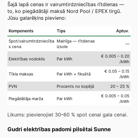
Šajā lapā cenas ir vairumtirdzniecības rītdienas —
to, ko piegādātāji maksā Nord Pool / EPEX tirgū.
Jūsu galarēķins pievieno:
Komponents
Tips
Aptuv.
Spot/vairumtirdzniecība
Mainīga — rītdienas
—
s cena
izsole
€ 0.005 – 0.20
Elektrības nodoklis
Par kWh
/kWh
€ 0.05 – 0.15
Tīkla maksas
Par kWh + fiksētā
/kWh
PVN
Procents no kopējā
20 – 25 %
€ 0.005 – 0.05
Piegādātāja marža
Par kWh
/kWh
Likums: pievienojiet 30–60 % spot cenai gala cenai.
Gudri elektrības padomi pilsētai Sunne