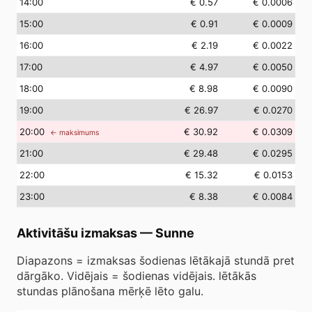
14
:00
€ 0.57
€ 0.0006
15
:00
€ 0.91
€ 0.0009
16
:00
€ 2.19
€ 0.0022
17
:00
€ 4.97
€ 0.0050
18
:00
€ 8.98
€ 0.0090
19
:00
€ 26.97
€ 0.0270
20
:00
€ 30.92
€ 0.0309
← maksimums
21
:00
€ 29.48
€ 0.0295
22
:00
€ 15.32
€ 0.0153
23
:00
€ 8.38
€ 0.0084
Aktivitāšu izmaksas
—
Sunne
Diapazons = izmaksas šodienas lētākajā stundā pret
dārgāko. Vidējais = šodienas vidējais. lētākās
stundas plānošana mērķē lēto galu.