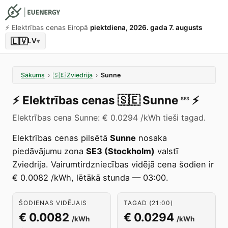
⚡️ Elektrības cenas Eiropā
piektdiena, 2026. gada 7. augusts
🇱🇻
LV
▾
Sākums
›
🇸🇪
Zviedrija
›
Sunne
⚡️
Elektrības cenas
🇸🇪
Sunne
⚡️
SE3
Elektrības cena Sunne: € 0.0294 /kWh tieši tagad.
Elektrības cenas pilsētā
Sunne
nosaka
piedāvājumu zona
SE3 (Stockholm)
valstī
Zviedrija. Vairumtirdzniecības vidējā cena šodien ir
€ 0.0082 /kWh, lētākā stunda — 03:00.
ŠODIENAS VIDĒJAIS
TAGAD (21:00)
€ 0.0082
€ 0.0294
/kWh
/kWh