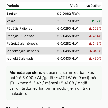
Periods
Vidēji
vs šodien
Šodien
€ 0.0082
/kWh
—
Vakar
€ 0.0073
/kWh
▼
12
%
Pēdējās 7 dienas
€ 0.0290
/kWh
▲
253
%
Pēdējās 30 dienas
€ 0.0455
/kWh
▲
454
%
Pašreizējais mēnesis
€ 0.0282
/kWh
▲
243
%
Iepriekšējais mēnesis
€ 0.0485
/kWh
▲
491
%
Iepriekšējais gads
€ 0.0435
/kWh
▲
430
%
Mēneša aprēķins
vidējai mājsaimniecībai, kas
patērē 5 000 kWh/gadā (~417 kWh/mēnesī) pēc
šīs likmes: € 3.42 / mēnesī (€ 41.08 / gadā
vairumtirdzniecība, pirms nodokļiem un tīkla
maksām).