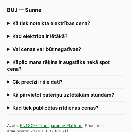
BUJ
—
Sunne
Kā tiek noteikta elektrības cena?
Kad elektrība ir lētākā?
Vai cenas var būt negatīvas?
Kāpēc mans rēķins ir augstāks nekā spot
cena?
Cik precīzi ir šie dati?
Kā pārvietot patēriņu uz lētākām stundām?
Kad tiek publicētas rītdienas cenas?
Avots
:
ENTSO-E Transparency Platform
.
Pēdējoreiz
atjaunināts
:
2026-08-07
(
CEST
).