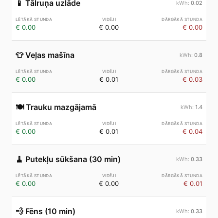
📱
Tālruņa uzlāde
0.02
€ 0.00
€ 0.00
€ 0.00
👕
Veļas mašīna
0.8
€ 0.00
€ 0.01
€ 0.03
🍽️
Trauku mazgājamā
1.4
€ 0.00
€ 0.01
€ 0.04
🧹
Putekļu sūkšana (30 min)
0.33
€ 0.00
€ 0.00
€ 0.01
💨
Fēns (10 min)
0.33