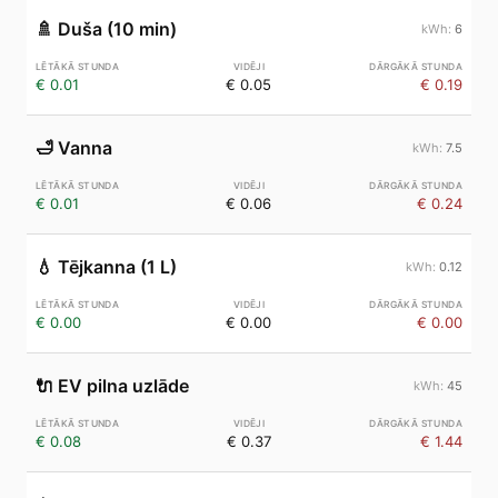
🚿
Duša (10 min)
6
€ 0.01
€ 0.05
€ 0.19
🛁
Vanna
7.5
€ 0.01
€ 0.06
€ 0.24
💧
Tējkanna (1 L)
0.12
€ 0.00
€ 0.00
€ 0.00
🔌
EV pilna uzlāde
45
€ 0.08
€ 0.37
€ 1.44