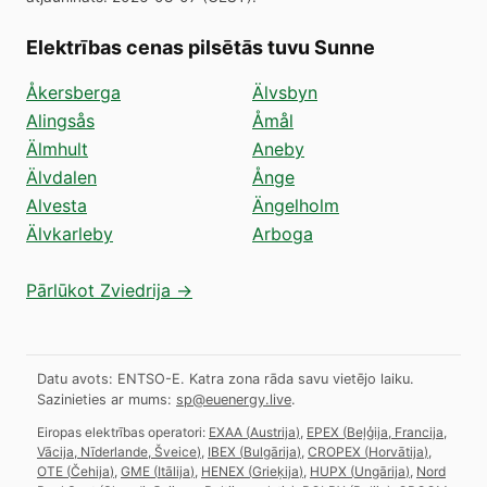
Elektrības cenas pilsētās tuvu Sunne
Åkersberga
Älvsbyn
Alingsås
Åmål
Älmhult
Aneby
Älvdalen
Ånge
Alvesta
Ängelholm
Älvkarleby
Arboga
Pārlūkot Zviedrija →
Datu avots: ENTSO-E. Katra zona rāda savu vietējo laiku.
Sazinieties ar mums:
sp@euenergy.live
.
Eiropas elektrības operatori:
EXAA
(
Austrija
)
,
EPEX
(
Beļģija, Francija,
Vācija, Nīderlande, Šveice
)
,
IBEX
(
Bulgārija
)
,
CROPEX
(
Horvātija
)
,
OTE
(
Čehija
)
,
GME
(
Itālija
)
,
HENEX
(
Grieķija
)
,
HUPX
(
Ungārija
)
,
Nord