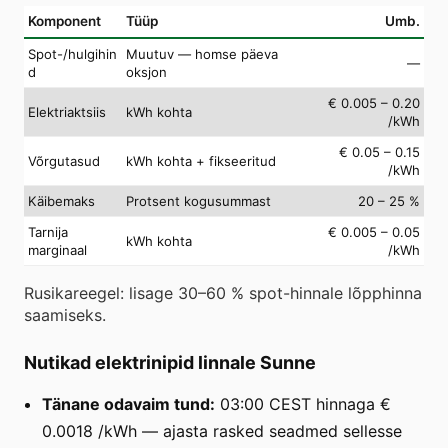
Komponent
Tüüp
Umb.
Spot-/hulgihin
Muutuv — homse päeva
—
d
oksjon
€ 0.005 – 0.20
Elektriaktsiis
kWh kohta
/kWh
€ 0.05 – 0.15
Võrgutasud
kWh kohta + fikseeritud
/kWh
Käibemaks
Protsent kogusummast
20 – 25 %
Tarnija
€ 0.005 – 0.05
kWh kohta
marginaal
/kWh
Rusikareegel: lisage 30–60 % spot-hinnale lõpphinna
saamiseks.
Nutikad elektrinipid linnale Sunne
Tänane odavaim tund:
03:00 CEST hinnaga €
0.0018 /kWh — ajasta rasked seadmed sellesse