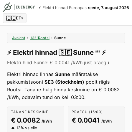
⚡️ Elektri hinnad Euroopas
reede, 7. august 2026
🇪🇪
ET
▾
Avaleht
›
🇸🇪
Rootsi
›
Sunne
⚡️
Elektri hinnad
🇸🇪
Sunne
⚡️
SE3
Elektri hind Sunne: € 0.0041 /kWh just praegu.
Elektri hinnad linnas
Sunne
määratakse
pakkumistsooni
SE3 (Stockholm)
poolt riigis
Rootsi. Tänane hulgihinna keskmine on € 0.0082
/kWh, odavaim tund on kell 03:00.
TÄNANE KESKMINE
PRAEGU (15:00)
€ 0.0082
€ 0.0041
/kWh
/kWh
▲ 13% vs eile