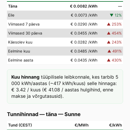
Täna
€ 0.0082
/kWh
—
Eile
€ 0.0073
/kWh
▼
12
%
Viimased 7 päeva
€ 0.0290
/kWh
▲
253
%
Viimased 30 päeva
€ 0.0455
/kWh
▲
454
%
Käesolev kuu
€ 0.0282
/kWh
▲
243
%
Eelmine kuu
€ 0.0485
/kWh
▲
491
%
Eelmine aasta
€ 0.0435
/kWh
▲
430
%
Kuu hinnang
tüüpilisele leibkonnale, kes tarbib 5
000 kWh/aastas (~417 kWh/kuus) selle hinnaga:
€ 3.42 / kuus (€ 41.08 / aastas hulgihind, enne
makse ja võrgutasusid).
Tunnihinnad — täna
—
Sunne
Tund (CEST)
€/MWh
€/kWh