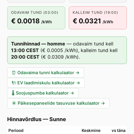
ODAVAIM TUND (03:00)
KALLEIM TUND (19:00)
€ 0.0018
€ 0.0321
/kWh
/kWh
Tunnihinnad — homme
—
odavaim tund kell
13
:00
CEST
(
€ 0.0005
/kWh),
kalleim tund kell
20
:00
CEST
(
€ 0.0309
/kWh).
⏰
Odavaima tunni kalkulaator
→
🔌
EV laadimiskulu kalkulaator
→
🌡️
Soojuspumba kalkulaator
→
☀️
Päikesepaneelide tasuvuse kalkulaator
→
Hinnavõrdlus
—
Sunne
Periood
Keskmine
vs täna