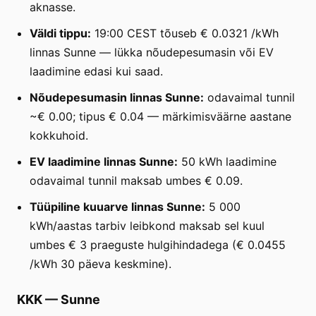
aknasse.
Väldi tippu:
19:00 CEST tõuseb € 0.0321 /kWh
linnas Sunne — lükka nõudepesumasin või EV
laadimine edasi kui saad.
Nõudepesumasin linnas Sunne:
odavaimal tunnil
~€ 0.00; tipus € 0.04 — märkimisväärne aastane
kokkuhoid.
EV laadimine linnas Sunne:
50 kWh laadimine
odavaimal tunnil maksab umbes € 0.09.
Tüüpiline kuuarve linnas Sunne:
5 000
kWh/aastas tarbiv leibkond maksab sel kuul
umbes € 3 praeguste hulgihindadega (€ 0.0455
/kWh 30 päeva keskmine).
KKK
—
Sunne