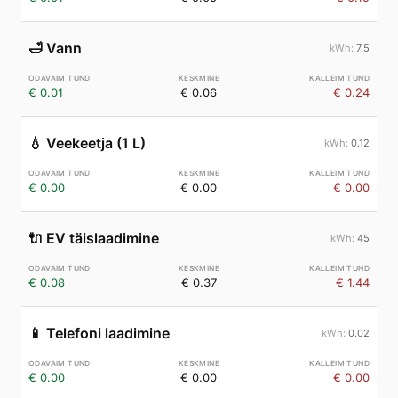
🛁
Vann
7.5
€ 0.01
€ 0.06
€ 0.24
💧
Veekeetja (1 L)
0.12
€ 0.00
€ 0.00
€ 0.00
🔌
EV täislaadimine
45
€ 0.08
€ 0.37
€ 1.44
📱
Telefoni laadimine
0.02
€ 0.00
€ 0.00
€ 0.00