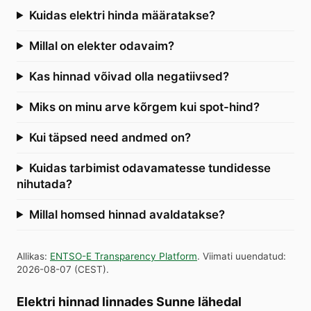
Kuidas elektri hinda määratakse?
Millal on elekter odavaim?
Kas hinnad võivad olla negatiivsed?
Miks on minu arve kõrgem kui spot-hind?
Kui täpsed need andmed on?
Kuidas tarbimist odavamatesse tundidesse
nihutada?
Millal homsed hinnad avaldatakse?
Allikas
:
ENTSO-E Transparency Platform
.
Viimati uuendatud
:
2026-08-07
(
CEST
).
Elektri hinnad linnades Sunne lähedal