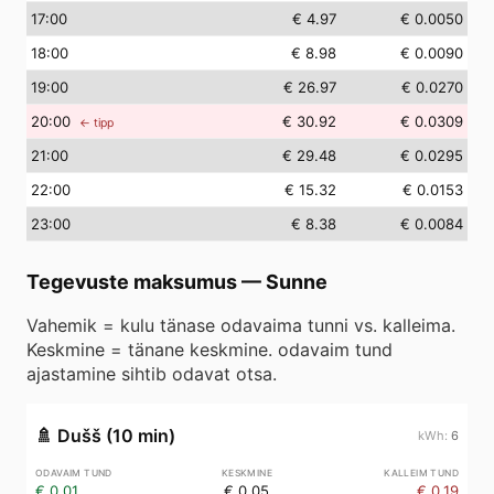
17
:00
€ 4.97
€ 0.0050
18
:00
€ 8.98
€ 0.0090
19
:00
€ 26.97
€ 0.0270
20
:00
€ 30.92
€ 0.0309
← tipp
21
:00
€ 29.48
€ 0.0295
22
:00
€ 15.32
€ 0.0153
23
:00
€ 8.38
€ 0.0084
Tegevuste maksumus
—
Sunne
Vahemik = kulu tänase odavaima tunni vs. kalleima.
Keskmine = tänane keskmine. odavaim tund
ajastamine sihtib odavat otsa.
🚿
Dušš (10 min)
6
€ 0.01
€ 0.05
€ 0.19