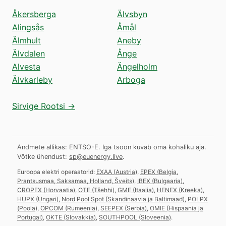
Åkersberga
Älvsbyn
Alingsås
Åmål
Älmhult
Aneby
Älvdalen
Ånge
Alvesta
Ängelholm
Älvkarleby
Arboga
Sirvige Rootsi →
Andmete allikas: ENTSO-E. Iga tsoon kuvab oma kohaliku aja.
Võtke ühendust:
sp@euenergy.live
.
Euroopa elektri operaatorid:
EXAA
(
Austria
)
,
EPEX
(
Belgia,
Prantsusmaa, Saksamaa, Holland, Šveits
)
,
IBEX
(
Bulgaaria
)
,
CROPEX
(
Horvaatia
)
,
OTE
(
Tšehhi
)
,
GME
(
Itaalia
)
,
HENEX
(
Kreeka
)
,
HUPX
(
Ungari
)
,
Nord Pool Spot
(
Skandinaavia ja Baltimaad
)
,
POLPX
(
Poola
)
,
OPCOM
(
Rumeenia
)
,
SEEPEX
(
Serbia
)
,
OMIE
(
Hispaania ja
Portugal
)
,
OKTE
(
Slovakkia
)
,
SOUTHPOOL
(
Sloveenia
)
.