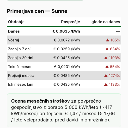
Primerjava cen
—
Sunne
Obdobje
Povprečje
glede na danes
Danes
€ 0,0035
/kWh
—
Včeraj
€ 0,0072
/kWh
▲
105
%
Zadnjih 7 dni
€ 0,0259
/kWh
▲
634
%
Zadnjih 30 dni
€ 0,0425
/kWh
▲
1103
%
Tekoči mesec
€ 0,0231
/kWh
▲
554
%
Prejšnji mesec
€ 0,0485
/kWh
▲
1274
%
Isti mesec lani
€ 0,0435
/kWh
▲
1133
%
Ocena mesečnih stroškov
za povprečno
gospodinjstvo z porabo 5 000 kWh/leto (~417
kWh/mesec) pri tej ceni: € 1,47 / mesec (€ 17,66
/ leto veleprodajno, pred davki in omrežnino).