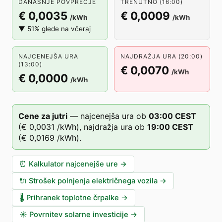
DANAŠNJE POVPREČJE
TRENUTNO (16:00)
€ 0,0035
€ 0,0009
/kWh
/kWh
▼ 51% glede na včeraj
NAJCENEJŠA URA
NAJDRAŽJA URA (20:00)
(13:00)
€ 0,0070
/kWh
€ 0,0000
/kWh
Cene za jutri
—
najcenejša ura ob
03
:00
CEST
(
€ 0,0031
/kWh),
najdražja ura ob
19
:00
CEST
(
€ 0,0169
/kWh).
⏰
Kalkulator najcenejše ure
→
🔌
Strošek polnjenja električnega vozila
→
🌡️
Prihranek toplotne črpalke
→
☀️
Povrnitev solarne investicije
→