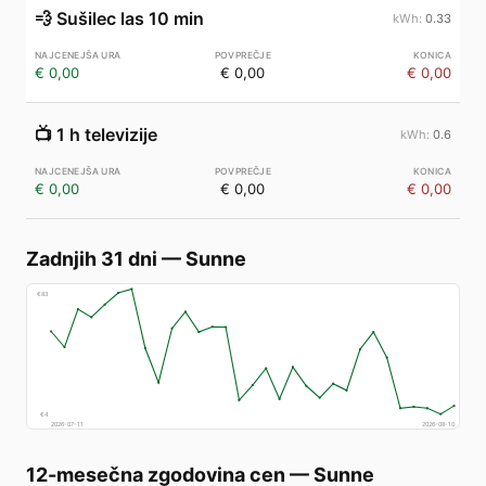
💨
Sušilec las 10 min
0.33
€ 0,00
€ 0,00
€ 0,00
📺
1 h televizije
0.6
€ 0,00
€ 0,00
€ 0,00
Zadnjih 31 dni
—
Sunne
€
83
€
4
2026-07-11
2026-08-10
12-mesečna zgodovina cen
—
Sunne