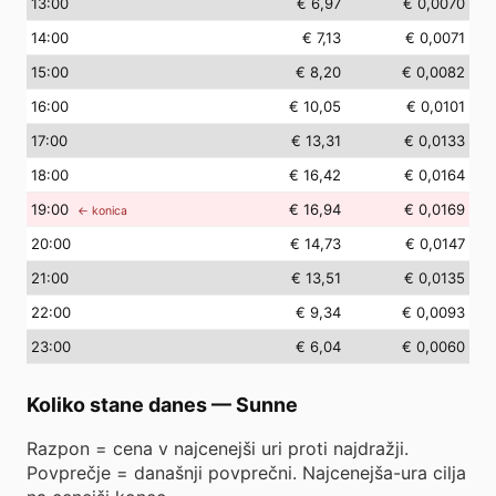
13
:00
€ 6,97
€ 0,0070
14
:00
€ 7,13
€ 0,0071
15
:00
€ 8,20
€ 0,0082
16
:00
€ 10,05
€ 0,0101
17
:00
€ 13,31
€ 0,0133
18
:00
€ 16,42
€ 0,0164
19
:00
€ 16,94
€ 0,0169
← konica
20
:00
€ 14,73
€ 0,0147
21
:00
€ 13,51
€ 0,0135
22
:00
€ 9,34
€ 0,0093
23
:00
€ 6,04
€ 0,0060
Koliko stane danes
—
Sunne
Razpon = cena v najcenejši uri proti najdražji.
Povprečje = današnji povprečni. Najcenejša-ura cilja