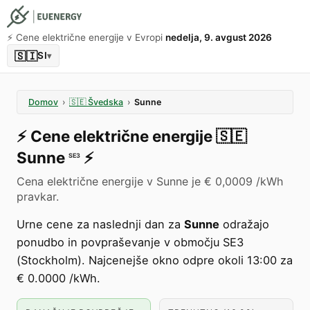
⚡️ Cene električne energije v Evropi
nedelja, 9. avgust 2026
🇸🇮
SI
▾
Domov
›
🇸🇪
Švedska
›
Sunne
⚡️
Cene električne energije
🇸🇪
Sunne
⚡️
SE3
Cena električne energije v Sunne je € 0,0009 /kWh
pravkar.
Urne cene za naslednji dan za
Sunne
odražajo
ponudbo in povpraševanje v območju SE3
(Stockholm). Najcenejše okno odpre okoli 13:00 za
€ 0.0000 /kWh.