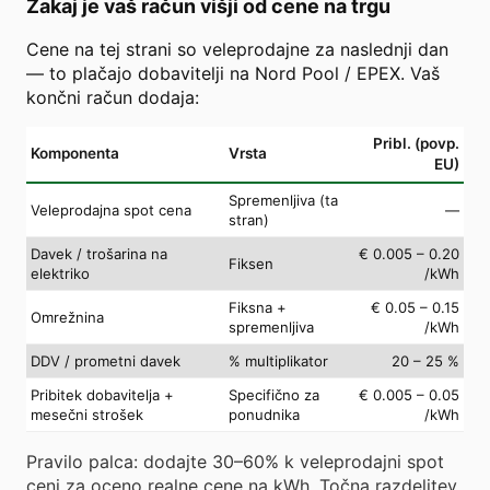
Zakaj je vaš račun višji od cene na trgu
Cene na tej strani so veleprodajne za naslednji dan
— to plačajo dobavitelji na Nord Pool / EPEX. Vaš
končni račun dodaja:
Pribl. (povp.
Komponenta
Vrsta
EU)
Spremenljiva (ta
Veleprodajna spot cena
—
stran)
Davek / trošarina na
€ 0.005 – 0.20
Fiksen
elektriko
/kWh
Fiksna +
€ 0.05 – 0.15
Omrežnina
spremenljiva
/kWh
DDV / prometni davek
% multiplikator
20 – 25 %
Pribitek dobavitelja +
Specifično za
€ 0.005 – 0.05
mesečni strošek
ponudnika
/kWh
Pravilo palca: dodajte 30–60% k veleprodajni spot
ceni za oceno realne cene na kWh. Točna razdelitev