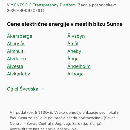
Vir
:
ENTSO-E Transparency Platform
.
Zadnja posodobitev
:
2026-08-09
(
CEST
).
Cene električne energije v mestih blizu Sunne
Åkersberga
Älvsbyn
Alingsås
Åmål
Älmhult
Aneby
Älvdalen
Ånge
Alvesta
Ängelholm
Älvkarleby
Arboga
Oglej Švedska →
Vir podatkov: ENTSO-E. Vsako območje prikazuje svoj lokalni
čas. Cena za Italijo je povprečje šestih podrazdelkov (Sever,
Centralni Sever, Centralni Jug, Jug, Sardinija, Sicilija).
Kontaktirajte nas na
sp@euenergy.live
.