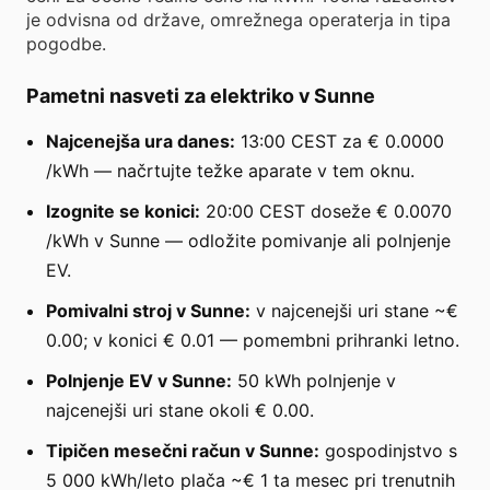
je odvisna od države, omrežnega operaterja in tipa
pogodbe.
Pametni nasveti za elektriko v Sunne
Najcenejša ura danes:
13:00 CEST za € 0.0000
/kWh — načrtujte težke aparate v tem oknu.
Izognite se konici:
20:00 CEST doseže € 0.0070
/kWh v Sunne — odložite pomivanje ali polnjenje
EV.
Pomivalni stroj v Sunne:
v najcenejši uri stane ~€
0.00; v konici € 0.01 — pomembni prihranki letno.
Polnjenje EV v Sunne:
50 kWh polnjenje v
najcenejši uri stane okoli € 0.00.
Tipičen mesečni račun v Sunne:
gospodinjstvo s
5 000 kWh/leto plača ~€ 1 ta mesec pri trenutnih