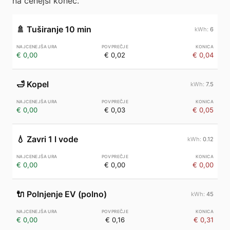
na cenejši konec.
🚿
Tuširanje 10 min
6
€ 0,00
€ 0,02
€ 0,04
🛁
Kopel
7.5
€ 0,00
€ 0,03
€ 0,05
💧
Zavri 1 l vode
0.12
€ 0,00
€ 0,00
€ 0,00
🔌
Polnjenje EV (polno)
45
€ 0,00
€ 0,16
€ 0,31