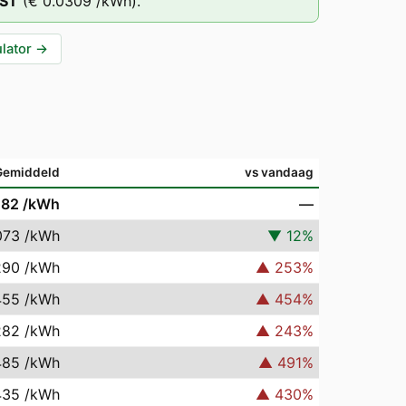
ST
(
€ 0.0309
/kWh).
lator
→
Gemiddeld
vs vandaag
082
/kWh
—
073
/kWh
▼
12
%
290
/kWh
▲
253
%
455
/kWh
▲
454
%
282
/kWh
▲
243
%
485
/kWh
▲
491
%
435
/kWh
▲
430
%