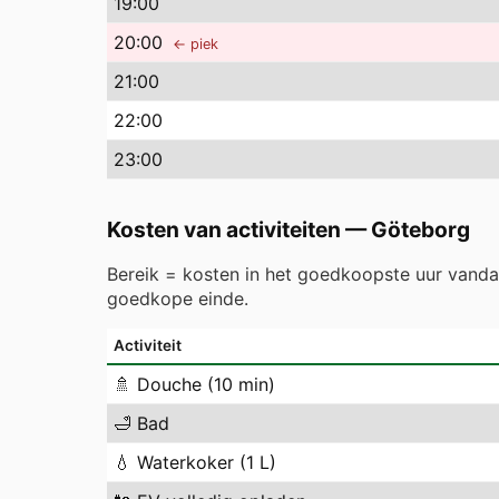
19
:00
20
:00
← piek
21
:00
22
:00
23
:00
Kosten van activiteiten
—
Göteborg
Bereik = kosten in het goedkoopste uur vand
goedkope einde.
Activiteit
🚿
Douche (10 min)
🛁
Bad
💧
Waterkoker (1 L)