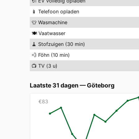
🔌
EV volledig opladen
📱
Telefoon opladen
👕
Wasmachine
🍽️
Vaatwasser
🧹
Stofzuigen (30 min)
💨
Föhn (10 min)
📺
TV (3 u)
Laatste 31 dagen
—
Göteborg
€
83