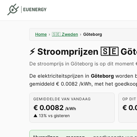
Home
›
🇸🇪
Zweden
›
Göteborg
⚡️
Stroomprijzen
🇸🇪
Göt
De stroomprijs in Göteborg is op dit moment
De elektriciteitsprijzen in
Göteborg
worden b
gemiddeld € 0.0082 /kWh, met het goedkoop
GEMIDDELDE VAN VANDAAG
OP DIT
€ 0.0082
€ 0
/kWh
▲ 13% vs gisteren