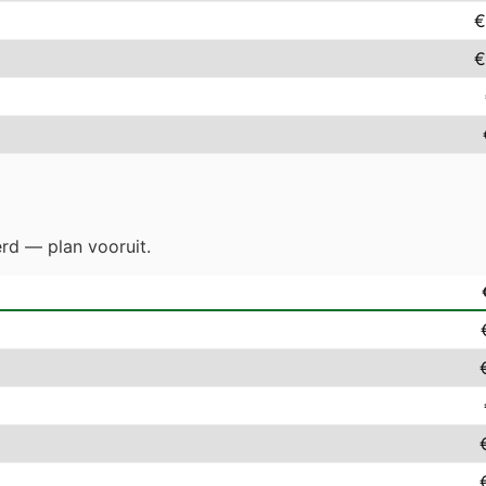
€
€
erd — plan vooruit.