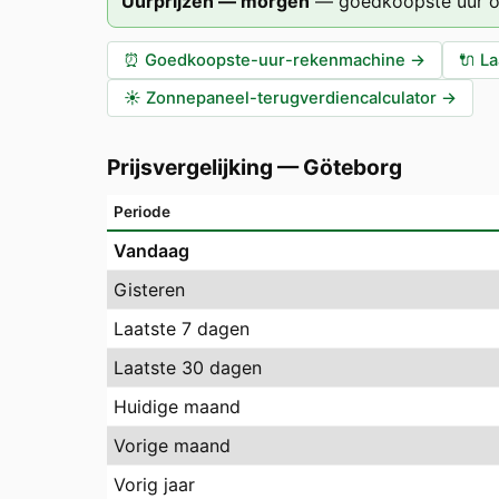
Uurprijzen — morgen
—
goedkoopste uur 
⏰
Goedkoopste-uur-rekenmachine
→
🔌
La
☀️
Zonnepaneel-terugverdiencalculator
→
Prijsvergelijking
—
Göteborg
Periode
Vandaag
Gisteren
Laatste 7 dagen
Laatste 30 dagen
Huidige maand
Vorige maand
Vorig jaar