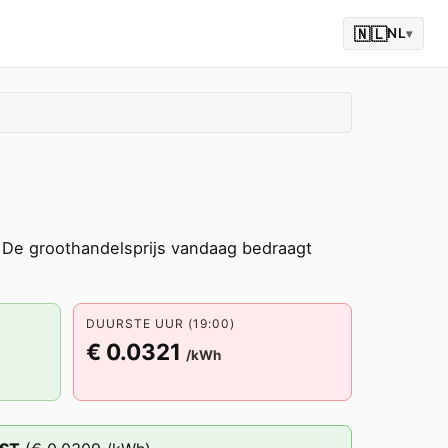
🇳🇱
NL
▾
De groothandelsprijs vandaag bedraagt
DUURSTE UUR (19:00)
€ 0.0321
/kWh