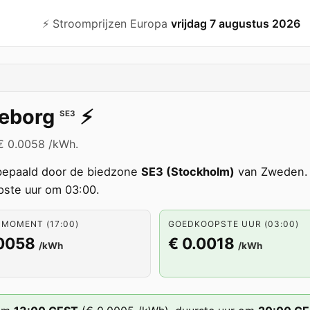
⚡️ Stroomprijzen Europa
vrijdag 7 augustus 2026
eborg
⚡️
SE3
 € 0.0058 /kWh.
epaald door de biedzone
SE3 (Stockholm)
van Zweden. 
ste uur om 03:00.
 MOMENT (17:00)
GOEDKOOPSTE UUR (03:00)
.0058
€ 0.0018
/kWh
/kWh