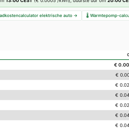
om
13
:00
CEST
(
€ 0.0005
/kWh),
duurste uur om
20
:00
CE
adkostencalculator elektrische auto
→
🌡️
Warmtepomp-calcu
€ 0.0
€ 0.0
€ 0.0
€ 0.0
€ 0.0
€ 0.0
€ 0.0