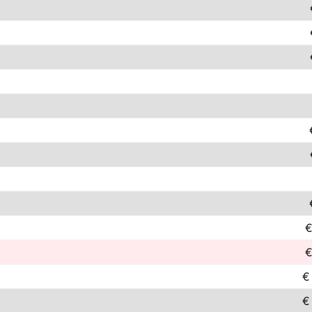
€
€
€
€