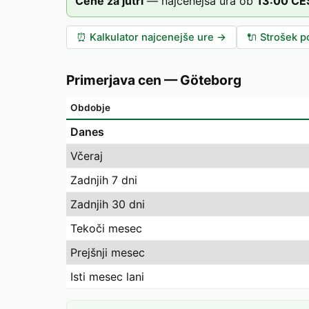
Cene za jutri
—
najcenejša ura ob
13
:00
CE
⏰
Kalkulator najcenejše ure
→
🔌
Strošek po
Primerjava cen
—
Göteborg
Obdobje
Danes
Včeraj
Zadnjih 7 dni
Zadnjih 30 dni
Tekoči mesec
Prejšnji mesec
Isti mesec lani