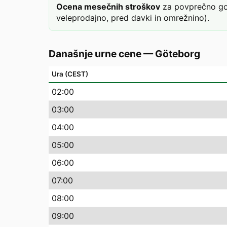
Ocena mesečnih stroškov
za povprečno gos
veleprodajno, pred davki in omrežnino).
Današnje urne cene
—
Göteborg
Ura (CEST)
02
:00
03
:00
04
:00
05
:00
06
:00
07
:00
08
:00
09
:00