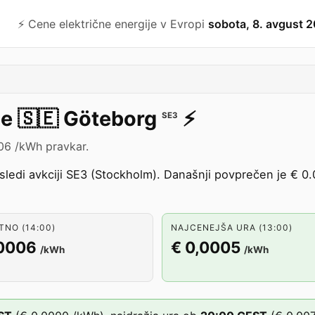
⚡️ Cene električne energije v Evropi
sobota, 8. avgust 
je
🇸🇪
Göteborg
⚡️
SE3
006 /kWh pravkar.
sledi avkciji SE3 (Stockholm). Današnji povprečen je € 0.
NO (14:00)
NAJCENEJŠA URA (13:00)
,0006
€ 0,0005
/kWh
/kWh