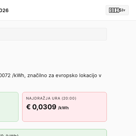
2026
🇸🇮
SI
▾
0072 /kWh, značilno za evropsko lokacijo v
NAJDRAŽJA URA (20:00)
€ 0,0309
/kWh