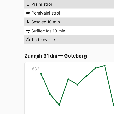
👕
Pralni stroj
🍽️
Pomivalni stroj
🧹
Sesalec 10 min
💨
Sušilec las 10 min
📺
1 h televizije
Zadnjih 31 dni
—
Göteborg
€
83