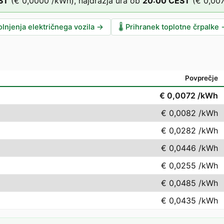
ST
(
€ 0,0000
/kWh),
najdražja ura ob
20
:00
CEST
(
€ 0,00
lnjenja električnega vozila
→
🌡️
Prihranek toplotne črpalke
Povprečje
€ 0,0072
/kWh
€ 0,0082
/kWh
€ 0,0282
/kWh
€ 0,0446
/kWh
€ 0,0255
/kWh
€ 0,0485
/kWh
€ 0,0435
/kWh