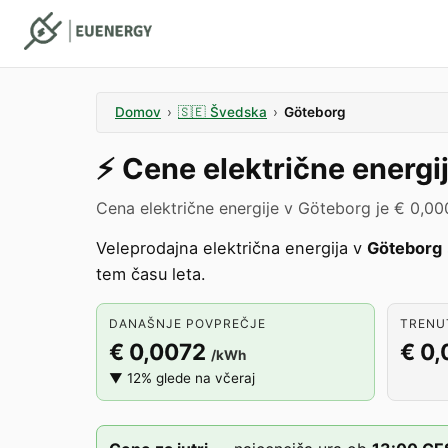
Domov
›
🇸🇪
Švedska
›
Göteborg
⚡️
Cene električne energi
Cena električne energije v Göteborg je € 0,0
Veleprodajna električna energija v
Göteborg
tem času leta.
DANAŠNJE POVPREČJE
TRENUT
€ 0,0072
€ 0
/kWh
▼ 12% glede na včeraj