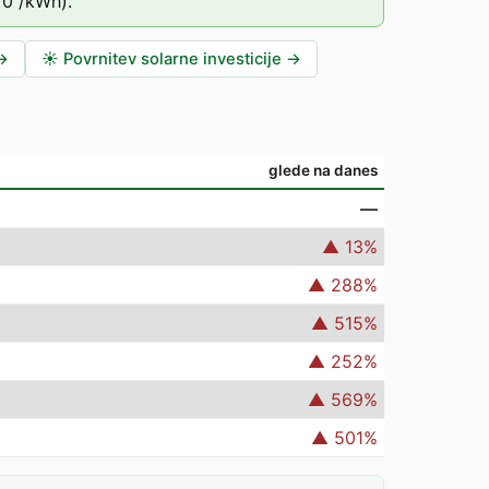
70
/kWh).
→
☀️
Povrnitev solarne investicije
→
glede na danes
—
▲
13
%
▲
288
%
▲
515
%
▲
252
%
▲
569
%
▲
501
%