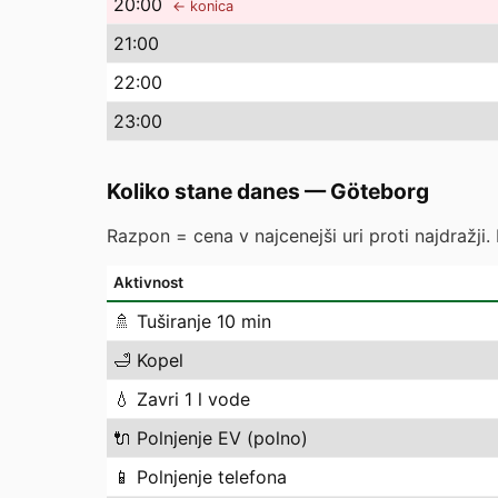
20
:00
← konica
21
:00
22
:00
23
:00
Koliko stane danes
—
Göteborg
Razpon = cena v najcenejši uri proti najdražji.
Aktivnost
🚿
Tuširanje 10 min
🛁
Kopel
💧
Zavri 1 l vode
🔌
Polnjenje EV (polno)
📱
Polnjenje telefona