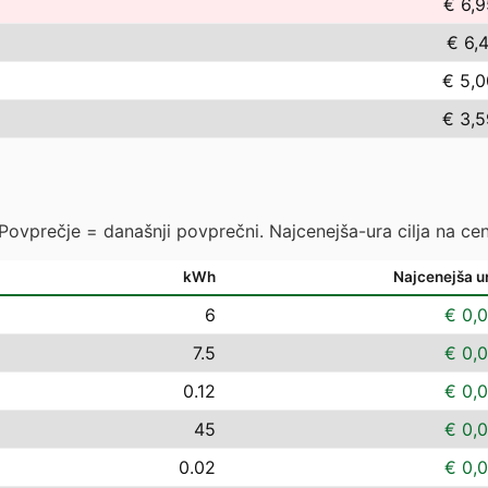
€ 6,9
€ 6,
€ 5,0
€ 3,5
 Povprečje = današnji povprečni. Najcenejša-ura cilja na cen
kWh
Najcenejša u
6
€ 0,
7.5
€ 0,
0.12
€ 0,
45
€ 0,
0.02
€ 0,