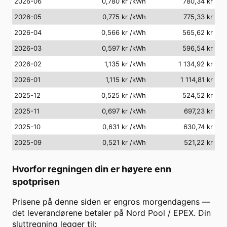
2026-06
0,780 kr
/kWh
780,34 kr
2026-05
0,775 kr
/kWh
775,33 kr
2026-04
0,566 kr
/kWh
565,62 kr
2026-03
0,597 kr
/kWh
596,54 kr
2026-02
1,135 kr
/kWh
1 134,92 kr
2026-01
1,115 kr
/kWh
1 114,81 kr
2025-12
0,525 kr
/kWh
524,52 kr
2025-11
0,697 kr
/kWh
697,23 kr
2025-10
0,631 kr
/kWh
630,74 kr
2025-09
0,521 kr
/kWh
521,22 kr
Hvorfor regningen din er høyere enn
spotprisen
Prisene på denne siden er engros morgendagens —
det leverandørene betaler på Nord Pool / EPEX. Din
sluttregning legger til: