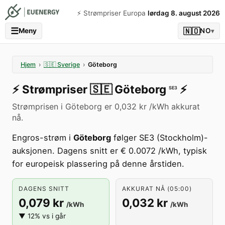
⚡️ Strømpriser Europa
lørdag 8. august 2026
☰
🇳🇴
Meny
NO
▾
Hjem
›
🇸🇪
Sverige
›
Göteborg
⚡️
Strømpriser
🇸🇪
Göteborg
⚡️
SE3
Strømprisen i Göteborg er 0,032 kr /kWh akkurat
nå.
Engros-strøm i
Göteborg
følger SE3 (Stockholm)-
auksjonen. Dagens snitt er € 0.0072 /kWh, typisk
for europeisk plassering på denne årstiden.
DAGENS SNITT
AKKURAT NÅ (05:00)
0,079 kr
0,032 kr
/kWh
/kWh
▼ 12% vs i går