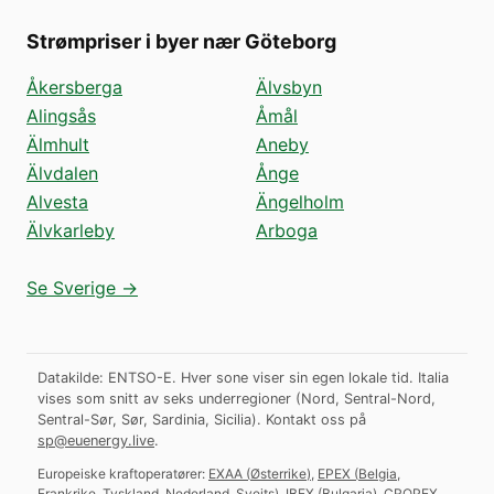
Strømpriser i byer nær Göteborg
Åkersberga
Älvsbyn
Alingsås
Åmål
Älmhult
Aneby
Älvdalen
Ånge
Alvesta
Ängelholm
Älvkarleby
Arboga
Se Sverige →
Datakilde: ENTSO-E. Hver sone viser sin egen lokale tid. Italia
vises som snitt av seks underregioner (Nord, Sentral-Nord,
Sentral-Sør, Sør, Sardinia, Sicilia).
Kontakt oss på
sp@euenergy.live
.
Europeiske kraftoperatører:
EXAA
(
Østerrike
)
,
EPEX
(
Belgia,
Frankrike, Tyskland, Nederland, Sveits
)
,
IBEX
(
Bulgaria
)
,
CROPEX