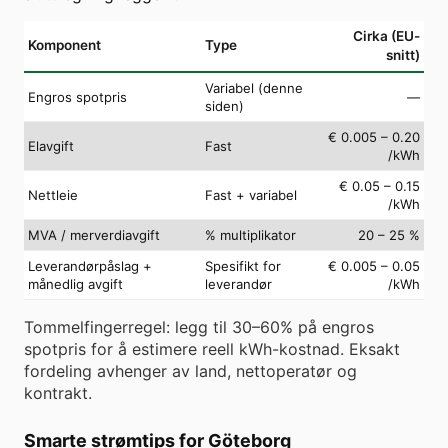
Cirka (EU-
Komponent
Type
snitt)
Variabel (denne
Engros spotpris
—
siden)
€ 0.005 – 0.20
Elavgift
Fast
/kWh
€ 0.05 – 0.15
Nettleie
Fast + variabel
/kWh
MVA / merverdiavgift
% multiplikator
20 – 25 %
Leverandørpåslag +
Spesifikt for
€ 0.005 – 0.05
månedlig avgift
leverandør
/kWh
Tommelfingerregel: legg til 30–60% på engros
spotpris for å estimere reell kWh-kostnad. Eksakt
fordeling avhenger av land, nettoperatør og
kontrakt.
Smarte strømtips for Göteborg