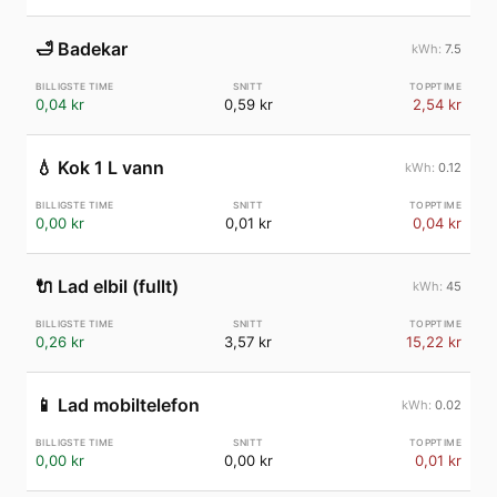
🛁
Badekar
7.5
0,04 kr
0,59 kr
2,54 kr
💧
Kok 1 L vann
0.12
0,00 kr
0,01 kr
0,04 kr
🔌
Lad elbil (fullt)
45
0,26 kr
3,57 kr
15,22 kr
📱
Lad mobiltelefon
0.02
0,00 kr
0,00 kr
0,01 kr