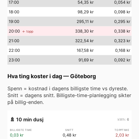
17
:00
54,35 kr
0,054 kr
18
:00
98,29 kr
0,098 kr
19
:00
295,11 kr
0,295 kr
20
:00
338,30 kr
0,338 kr
← topp
21
:00
322,54 kr
0,323 kr
22
:00
167,58 kr
0,168 kr
23
:00
91,69 kr
0,092 kr
Hva ting koster i dag
—
Göteborg
Spenn = kostnad i dagens billigste time vs dyreste.
Snitt = dagens snitt. Billigste-time-planlegging sikter
på billig-enden.
🚿
10 min dusj
6
0,03 kr
0,48 kr
2,03 kr