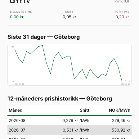
📺
1 t TV
0.6
0,00 kr
0,05 kr
0,20 kr
Siste 31 dager
—
Göteborg
€
83
€
7
2026-07-10
2026-08-08
12-måneders prishistorikk
—
Göteborg
Måned
Snitt
NOK/MWh
2026-08
0,279 kr
/kWh
279,46 kr
2026-07
0,531 kr
/kWh
530,92 kr