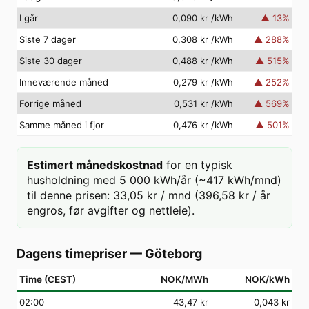
I går
0,090 kr
/kWh
▲
13
%
Siste 7 dager
0,308 kr
/kWh
▲
288
%
Siste 30 dager
0,488 kr
/kWh
▲
515
%
Inneværende måned
0,279 kr
/kWh
▲
252
%
Forrige måned
0,531 kr
/kWh
▲
569
%
Samme måned i fjor
0,476 kr
/kWh
▲
501
%
Estimert månedskostnad
for en typisk
husholdning med 5 000 kWh/år (~417 kWh/mnd)
til denne prisen: 33,05 kr / mnd (396,58 kr / år
engros, før avgifter og nettleie).
Dagens timepriser
—
Göteborg
Time (CEST)
NOK/MWh
NOK/kWh
02
:00
43,47 kr
0,043 kr