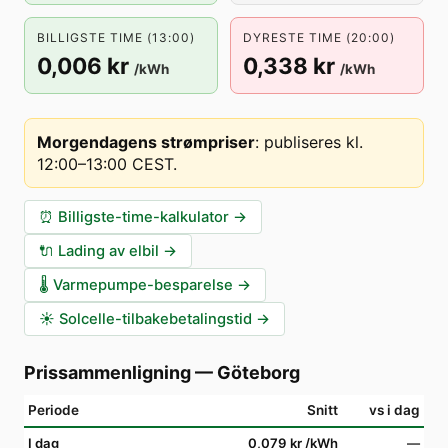
BILLIGSTE TIME (13:00)
DYRESTE TIME (20:00)
0,006 kr
0,338 kr
/kWh
/kWh
Morgendagens strømpriser
:
publiseres kl.
12:00–13:00 CEST
.
⏰
Billigste-time-kalkulator
→
🔌
Lading av elbil
→
🌡️
Varmepumpe-besparelse
→
☀️
Solcelle-tilbakebetalingstid
→
Prissammenligning
—
Göteborg
Periode
Snitt
vs i dag
I dag
0,079 kr
/kWh
—