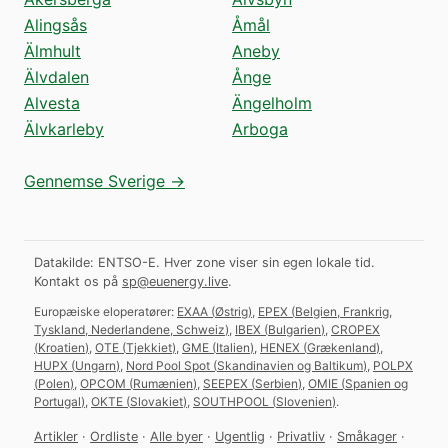
Alingsås
Åmål
Älmhult
Aneby
Älvdalen
Ånge
Alvesta
Ängelholm
Älvkarleby
Arboga
Gennemse Sverige →
Datakilde: ENTSO-E. Hver zone viser sin egen lokale tid.
Kontakt os på
sp@euenergy.live
.
Europæiske eloperatører:
EXAA
(
Østrig
)
,
EPEX
(
Belgien, Frankrig,
Tyskland, Nederlandene, Schweiz
)
,
IBEX
(
Bulgarien
)
,
CROPEX
(
Kroatien
)
,
OTE
(
Tjekkiet
)
,
GME
(
Italien
)
,
HENEX
(
Grækenland
)
,
HUPX
(
Ungarn
)
,
Nord Pool Spot
(
Skandinavien og Baltikum
)
,
POLPX
(
Polen
)
,
OPCOM
(
Rumænien
)
,
SEEPEX
(
Serbien
)
,
OMIE
(
Spanien og
Portugal
)
,
OKTE
(
Slovakiet
)
,
SOUTHPOOL
(
Slovenien
)
.
Artikler
·
Ordliste
·
Alle byer
·
Ugentlig
·
Privatliv
·
Småkager
·