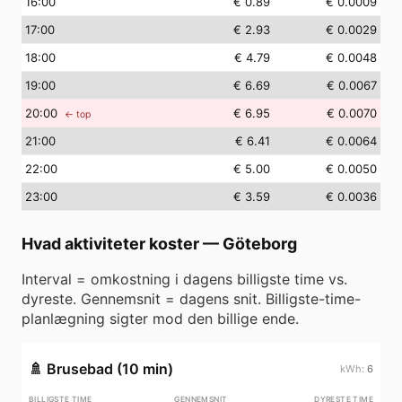
16
:00
€ 0.89
€ 0.0009
17
:00
€ 2.93
€ 0.0029
18
:00
€ 4.79
€ 0.0048
19
:00
€ 6.69
€ 0.0067
20
:00
€ 6.95
€ 0.0070
← top
21
:00
€ 6.41
€ 0.0064
22
:00
€ 5.00
€ 0.0050
23
:00
€ 3.59
€ 0.0036
Hvad aktiviteter koster
—
Göteborg
Interval = omkostning i dagens billigste time vs.
dyreste. Gennemsnit = dagens snit. Billigste-time-
planlægning sigter mod den billige ende.
🚿
Brusebad (10 min)
6