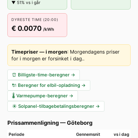
▼ 51% vs i går
DYRESTE TIME (20:00)
€ 0.0070
/kWh
Timepriser — i morgen
:
Morgendagens priser
for i morgen er forsinket i dag.
.
⏰
Billigste-time-beregner
→
🔌
Beregner for elbil-opladning
→
🌡️
Varmepumpe-beregner
→
☀️
Solpanel-tilbagebetalingsberegner
→
Prissammenligning
—
Göteborg
Periode
Gennemsnit
vs i dag