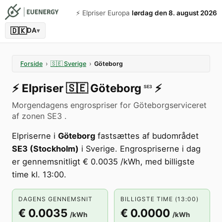
⚡️ Elpriser Europa
lørdag den 8. august 2026
🇩🇰
DA
▾
Forside
›
🇸🇪
Sverige
›
Göteborg
⚡️
Elpriser
🇸🇪
Göteborg
⚡️
SE3
Morgendagens engrospriser for Göteborgserviceret
af zonen SE3 .
Elpriserne i
Göteborg
fastsættes af budområdet
SE3 (Stockholm)
i Sverige. Engrospriserne i dag
er gennemsnitligt € 0.0035 /kWh, med billigste
time kl. 13:00.
DAGENS GENNEMSNIT
BILLIGSTE TIME (13:00)
€ 0.0035
€ 0.0000
/kWh
/kWh