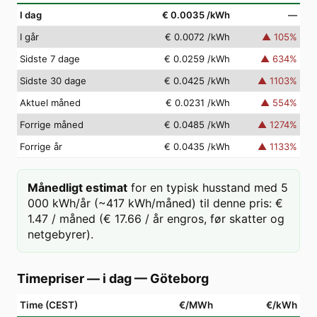
I dag
€ 0.0035
/kWh
—
I går
€ 0.0072
/kWh
▲
105
%
Sidste 7 dage
€ 0.0259
/kWh
▲
634
%
Sidste 30 dage
€ 0.0425
/kWh
▲
1103
%
Aktuel måned
€ 0.0231
/kWh
▲
554
%
Forrige måned
€ 0.0485
/kWh
▲
1274
%
Forrige år
€ 0.0435
/kWh
▲
1133
%
Månedligt estimat
for en typisk husstand med 5
000 kWh/år (~417 kWh/måned) til denne pris: €
1.47 / måned (€ 17.66 / år engros, før skatter og
netgebyrer).
Timepriser — i dag
—
Göteborg
Time (CEST)
€/MWh
€/kWh