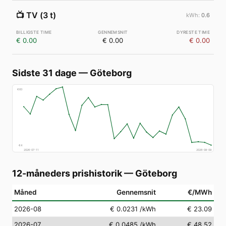
📺
TV (3 t)
0.6
€ 0.00
€ 0.00
€ 0.00
Sidste 31 dage
—
Göteborg
€
83
€
4
2026-07-11
2026-08-09
12-måneders prishistorik
—
Göteborg
Måned
Gennemsnit
€/MWh
2026-08
€ 0.0231
/kWh
€ 23.09
2026-07
€ 0.0485
/kWh
€ 48.52