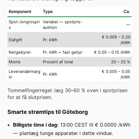
Komponent
Type
Ca.
Spot-/engrospri
Variabel — spotpris-
—
s
auktion
€ 0.005 – 0.20
Elafgift
Pr. kWh
/kWh
Netgebyrer
Pr. kWh + fast gebyr
€ 0.05 – 0.15 /kWh
Moms
Procent af total
20 – 25 %
Leverandørmarg
€ 0.005 – 0.05
Pr. kWh
in
/kWh
Tommelfingerregel: læg 30–60 % oven i spotprisen
for at få slutprisen.
Smarte strømtips til Göteborg
Billigste time i dag:
13:00 CEST til € 0.0000 /kWh
— planlæg tunge apparater i dette vindue.