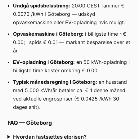
Undgå spidsbelastning:
20:00 CEST rammer €
0.0070 /kWh i Göteborg — udskyd
opvaskemaskine eller EV-opladning hvis muligt.
Opvaskemaskine i Göteborg:
i billigste time ~€
0.00; i spids € 0.01 — markant besparelse over et
år.
EV-opladning i Göteborg:
en 50 kWh-opladning i
billigste time koster omkring € 0.00.
Typisk månedsregning i Göteborg:
en husstand
med 5 000 kWh/år betaler ca. € 1 denne måned
ved aktuelle engrospriser (€ 0.0425 /kWh 30-
dages snit).
FAQ
—
Göteborg
Hvordan fastsættes elprisen?