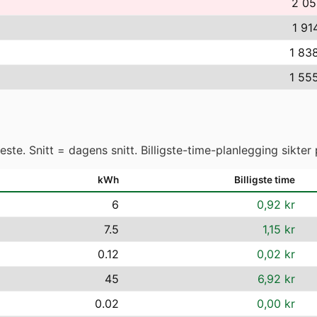
2 05
1 91
1 83
1 55
ste. Snitt = dagens snitt. Billigste-time-planlegging sikter 
kWh
Billigste time
6
0,92 kr
7.5
1,15 kr
0.12
0,02 kr
45
6,92 kr
0.02
0,00 kr