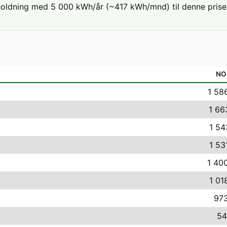
holdning med 5 000 kWh/år (~417 kWh/mnd) til denne prisen
NO
1 58
1 66
1 54
1 53
1 40
1 01
973
54