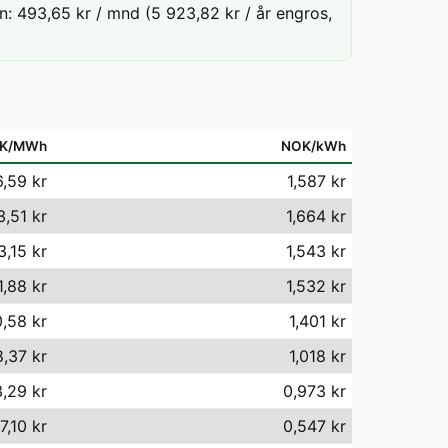
: 493,65 kr / mnd (5 923,82 kr / år engros,
K/MWh
NOK/kWh
6,59 kr
1,587 kr
3,51 kr
1,664 kr
3,15 kr
1,543 kr
1,88 kr
1,532 kr
0,58 kr
1,401 kr
8,37 kr
1,018 kr
,29 kr
0,973 kr
7,10 kr
0,547 kr