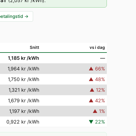
EST
(
2,057 kr
/kWh).
betalingstid
→
Snitt
vs i dag
1,185 kr
/kWh
—
1,964 kr
/kWh
▲
66
%
1,750 kr
/kWh
▲
48
%
1,321 kr
/kWh
▲
12
%
1,679 kr
/kWh
▲
42
%
1,197 kr
/kWh
▲
1
%
0,922 kr
/kWh
▼
22
%