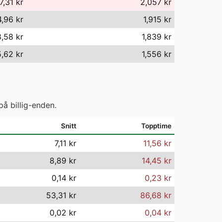
7,31 kr
2,057 kr
4,96 kr
1,915 kr
8,58 kr
1,839 kr
5,62 kr
1,556 kr
på billig-enden.
Snitt
Topptime
7,11 kr
11,56 kr
8,89 kr
14,45 kr
0,14 kr
0,23 kr
53,31 kr
86,68 kr
0,02 kr
0,04 kr