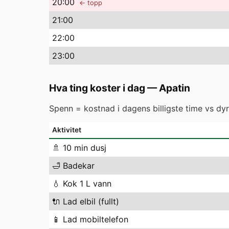
20
:00
← topp
21
:00
22
:00
23
:00
Hva ting koster i dag
—
Apatin
Spenn = kostnad i dagens billigste time vs dyre
Aktivitet
🚿
10 min dusj
🛁
Badekar
💧
Kok 1 L vann
🔌
Lad elbil (fullt)
📱
Lad mobiltelefon