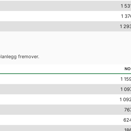
1 53
1 37
1 29
lanlegg fremover.
NO
1 15
1 09
1 09
76
624
18