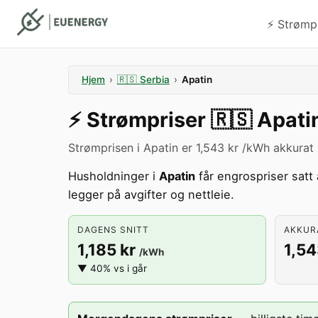
⚡️ Strømp
Hjem
›
🇷🇸
Serbia
›
Apatin
⚡️
Strømpriser
🇷🇸
Apati
Strømprisen i Apatin er 1,543 kr /kWh akkurat 
Husholdninger i
Apatin
får engrospriser satt
legger på avgifter og nettleie.
DAGENS SNITT
AKKURA
1,185 kr
1,54
/kWh
▼ 40% vs i går