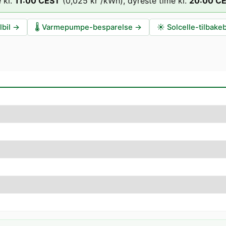
 kl.
11
:00
CEST
(
0,025 kr
/kWh),
dyreste time kl.
20
:00
C
lbil
→
🌡️
Varmepumpe-besparelse
→
☀️
Solcelle-tilbake