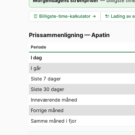
Morgendagens strømpriser
—
billigste time
⏰
Billigste-time-kalkulator
→
🔌
Lading av e
Prissammenligning
—
Apatin
Periode
I dag
I går
Siste 7 dager
Siste 30 dager
Inneværende måned
Forrige måned
Samme måned i fjor