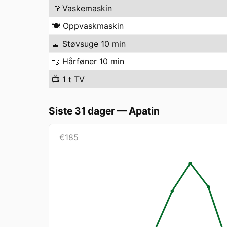
👕
Vaskemaskin
🍽️
Oppvaskmaskin
🧹
Støvsuge 10 min
💨
Hårføner 10 min
📺
1 t TV
Siste 31 dager
—
Apatin
€
185