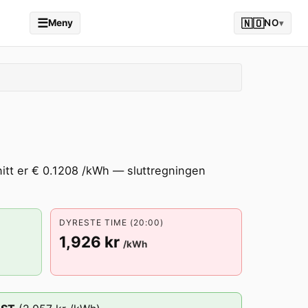
☰
🇳🇴
Meny
NO
▾
nitt er € 0.1208 /kWh — sluttregningen
DYRESTE TIME (20:00)
1,926 kr
/kWh