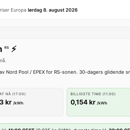
riser Europa
lørdag 8. august 2026
n
⚡️
RS
nå.
 av Nord Pool / EPEX for RS-sonen. 30-dagers glidende s
T NÅ (17:00)
BILLIGSTE TIME (11:00)
3 kr
0,154 kr
/kWh
/kWh