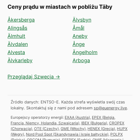
Ceny prądu w miastach w pobliżu Täby
Åkersberga
Älvsbyn
Alingsås
Åmål
Älmhult
Aneby
Älvdalen
Ånge
Alvesta
Ängelholm
Älvkarleby
Arboga
Przeglądaj Szwecja →
Źródło danych: ENTSO-E. Każda strefa wyświetla swój czas
lokalny.
Skontaktuj się z nami pod adresem
sp@euenergy.live
.
Europejscy operatorzy energii:
EXAA
(
Austria
)
,
EPEX
(
Belgia,
Francja, Niemcy, Holandia, Szwajcaria
)
,
IBEX
(
Bułgaria
)
,
CROPEX
(
Chorwacja
)
,
OTE
(
Czechy
)
,
GME
(
Włochy
)
,
HENEX
(
Grecja
)
,
HUPX
(
Węgry
)
,
Nord Pool Spot
(
Skandynawia i kraje bałtyckie
)
,
POLPX
(
Polska
)
,
OPCOM
(
Rumunia
)
,
SEEPEX
(
Serbia
)
,
OMIE
(
Hiszpania i