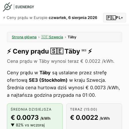
🇵🇱
⚡️ Ceny prądu w Europie
czwartek, 6 sierpnia 2026
PL
▾
Strona główna
›
🇸🇪
Szwecja
›
Täby
⚡️
Ceny prądu
🇸🇪
Täby
⚡️
SE3
Cena prądu w Täby wynosi teraz € 0.0022 /kWh.
Ceny prądu w
Täby
są ustalane przez strefę
ofertową
SE3 (Stockholm)
w kraju Szwecja.
Średnia cena hurtowa dziś wynosi € 0.0073 /kWh,
a najtańsza godzina przypada na 01:00.
ŚREDNIA DZISIEJSZA
TERAZ (15:00)
€ 0.0073
€ 0.0022
/kWh
/kWh
▼ 82% vs wczoraj