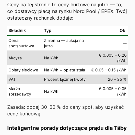
Ceny na tej stronie to ceny hurtowe na jutro — to,
co dostawcy płacą na rynku Nord Pool / EPEX. Twój
ostateczny rachunek dodaje:
Składnik
Typ
Ok.
Cena
Zmienna — aukcja na
—
spot/hurtowa
jutro
€ 0.005 – 0.20
Akcyza
Na kWh
/kWh
Opłaty sieciowe
Na kWh + opłata stała
€ 0.05 – 0.15 /kWh
VAT
Procent łącznej kwoty
20 – 25 %
Marża
€ 0.005 – 0.05
Na kWh
sprzedawcy
/kWh
Zasada: dodaj 30–60 % do ceny spot, aby uzyskać
cenę końcową.
Inteligentne porady dotyczące prądu dla Täby