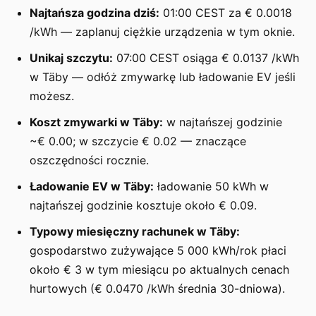
Najtańsza godzina dziś:
01:00 CEST za € 0.0018
/kWh — zaplanuj ciężkie urządzenia w tym oknie.
Unikaj szczytu:
07:00 CEST osiąga € 0.0137 /kWh
w Täby — odłóż zmywarkę lub ładowanie EV jeśli
możesz.
Koszt zmywarki w Täby:
w najtańszej godzinie
~€ 0.00; w szczycie € 0.02 — znaczące
oszczędności rocznie.
Ładowanie EV w Täby:
ładowanie 50 kWh w
najtańszej godzinie kosztuje około € 0.09.
Typowy miesięczny rachunek w Täby:
gospodarstwo zużywające 5 000 kWh/rok płaci
około € 3 w tym miesiącu po aktualnych cenach
hurtowych (€ 0.0470 /kWh średnia 30-dniowa).