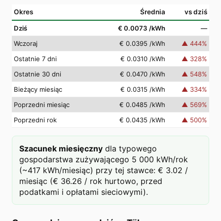
Okres
Średnia
vs dziś
Dziś
€ 0.0073
/kWh
—
Wczoraj
€ 0.0395
/kWh
▲
444
%
Ostatnie 7 dni
€ 0.0310
/kWh
▲
328
%
Ostatnie 30 dni
€ 0.0470
/kWh
▲
548
%
Bieżący miesiąc
€ 0.0315
/kWh
▲
334
%
Poprzedni miesiąc
€ 0.0485
/kWh
▲
569
%
Poprzedni rok
€ 0.0435
/kWh
▲
500
%
Szacunek miesięczny
dla typowego
gospodarstwa zużywającego 5 000 kWh/rok
(~417 kWh/miesiąc) przy tej stawce: € 3.02 /
miesiąc (€ 36.26 / rok hurtowo, przed
podatkami i opłatami sieciowymi).