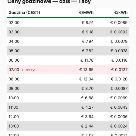
Ceny godzinowe — dziś
—
Täby
Godzina (CEST)
€/MWh
€/kWh
02
:00
€ 8.91
€ 0.0089
03
:00
€ 9.18
€ 0.0092
04
:00
€ 7.94
€ 0.0079
05
:00
€ 7.82
€ 0.0078
06
:00
€ 11.78
€ 0.0118
07
:00
€ 13.65
€ 0.0137
← szczyt
08
:00
€ 12.04
€ 0.0120
09
:00
€ 8.70
€ 0.0087
10
:00
€ 6.88
€ 0.0069
11
:00
€ 4.27
€ 0.0043
12
:00
€ 3.64
€ 0.0036
13
:00
€ 2.44
€ 0.0024
14
:00
€ 2.07
€ 0.0021