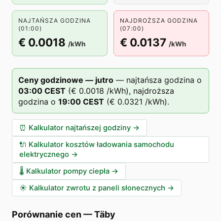
NAJTAŃSZA GODZINA
NAJDROŻSZA GODZINA
(01:00)
(07:00)
€ 0.0018
€ 0.0137
/kWh
/kWh
Ceny godzinowe — jutro
—
najtańsza godzina o
03
:00
CEST
(
€ 0.0018
/kWh),
najdroższa
godzina o
19
:00
CEST
(
€ 0.0321
/kWh).
⏰
Kalkulator najtańszej godziny
→
🔌
Kalkulator kosztów ładowania samochodu
elektrycznego
→
🌡️
Kalkulator pompy ciepła
→
☀️
Kalkulator zwrotu z paneli słonecznych
→
Porównanie cen
—
Täby