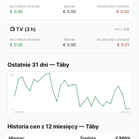
€ 0.00
€ 0.00
€ 0.00
📺
TV (3 h)
0.6
€ 0.00
€ 0.00
€ 0.01
Ostatnie 31 dni
—
Täby
€
83
€
7
2026-07-08
2026-08-07
Historia cen z 12 miesięcy
—
Täby
Miesiąc
Średnia
€/MWh