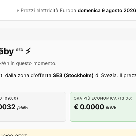
⚡️ Prezzi elettricità Europa
domenica 9 agosto 2026
äby
⚡️
SE3
2 /kWh in questo momento.
i dalla zona d'offerta
SE3 (Stockholm)
di Svezia. Il pre
 (09:00)
ORA PIÙ ECONOMICA (13:00)
.0032
€ 0.0000
/kWh
/kWh