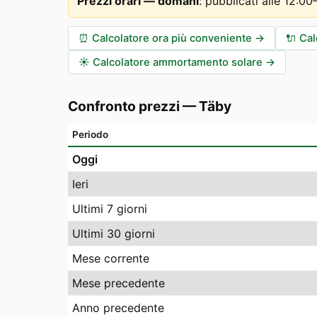
Prezzi orari — domani
:
pubblicati alle 12:0
⏰
Calcolatore ora più conveniente
→
🔌
Cal
☀️
Calcolatore ammortamento solare
→
Confronto prezzi
—
Täby
Periodo
Oggi
Ieri
Ultimi 7 giorni
Ultimi 30 giorni
Mese corrente
Mese precedente
Anno precedente