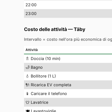
22
:00
23
:00
Costo delle attività
—
Täby
Intervallo = costo nell'ora più economica di o
Attività
🚿
Doccia (10 min)
🛁
Bagno
💧
Bollitore (1 L)
🔌
Ricarica EV completa
📱
Caricare il telefono
👕
Lavatrice
🍽️
Lavastoviglie