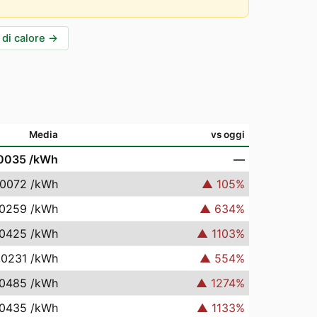
di calore
→
Media
vs oggi
.0035
/kWh
—
.0072
/kWh
▲
105
%
.0259
/kWh
▲
634
%
.0425
/kWh
▲
1103
%
.0231
/kWh
▲
554
%
.0485
/kWh
▲
1274
%
.0435
/kWh
▲
1133
%