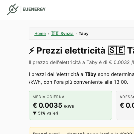
Home
›
🇸🇪
Svezia
›
Täby
⚡️
Prezzi elettricità
🇸🇪
T
Il prezzo dell'elettricità a Täby è di € 0.003
I prezzi dell'elettricità a
Täby
sono determinat
/kWh, con l'ora più conveniente alle 13:00.
MEDIA ODIERNA
ADESSO
€ 0.0035
€ 0
/kWh
▼ 51% vs ieri