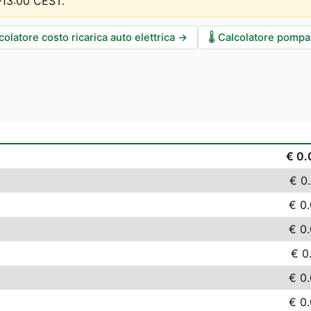
0–13:00 CEST
.
colatore costo ricarica auto elettrica
→
🌡️
Calcolatore pompa 
€ 0
€ 0
€ 0
€ 0
€ 0
€ 0
€ 0