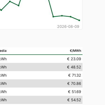
2026-08-09
edia
€/MWh
kWh
€ 23.09
kWh
€ 48.52
kWh
€ 71.32
kWh
€ 70.86
kWh
€ 51.69
kWh
€ 54.52