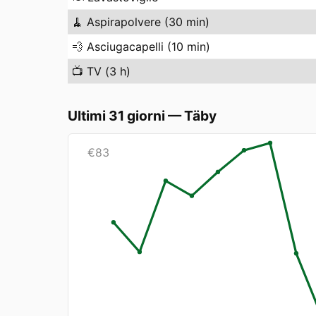
🧹
Aspirapolvere (30 min)
💨
Asciugacapelli (10 min)
📺
TV (3 h)
Ultimi 31 giorni
—
Täby
€
83