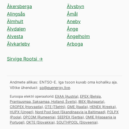
Åkersberga
Älvsbyn
Alingsås
Åmål
Älmhult
Aneby
Älvdalen
Ånge
Alvesta
Ängelholm
Älvkarleby
Arboga
Sirvige Rootsi →
Andmete allikas: ENTSO-E. Iga tsoon kuvab oma kohaliku aja.
Võtke ühendust:
sp@euenergy.live
.
Euroopa elektri operaatorid:
EXAA
(
Austria
)
,
EPEX
(
Belgia,
Prantsusmaa, Saksamaa, Holland, Šveits
)
,
IBEX
(
Bulgaaria
)
,
CROPEX
(
Horvaatia
)
,
OTE
(
Tšehhi
)
,
GME
(
Itaalia
)
,
HENEX
(
Kreeka
)
,
HUPX
(
Ungari
)
,
Nord Pool Spot
(
Skandinaavia ja Baltimaad
)
,
POLPX
(
Poola
)
,
OPCOM
(
Rumeenia
)
,
SEEPEX
(
Serbia
)
,
OMIE
(
Hispaania ja
Portugal
)
,
OKTE
(
Slovakkia
)
,
SOUTHPOOL
(
Sloveenia
)
.