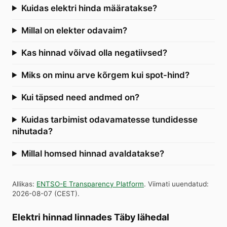
Kuidas elektri hinda määratakse?
Millal on elekter odavaim?
Kas hinnad võivad olla negatiivsed?
Miks on minu arve kõrgem kui spot-hind?
Kui täpsed need andmed on?
Kuidas tarbimist odavamatesse tundidesse
nihutada?
Millal homsed hinnad avaldatakse?
Allikas
:
ENTSO-E Transparency Platform
.
Viimati uuendatud
:
2026-08-07
(
CEST
).
Elektri hinnad linnades Täby lähedal