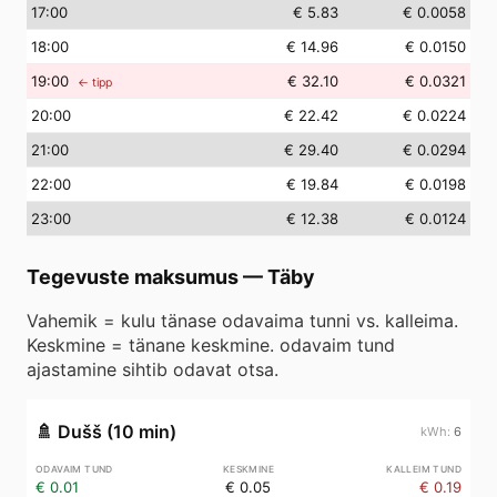
17
:00
€ 5.83
€ 0.0058
18
:00
€ 14.96
€ 0.0150
19
:00
€ 32.10
€ 0.0321
← tipp
20
:00
€ 22.42
€ 0.0224
21
:00
€ 29.40
€ 0.0294
22
:00
€ 19.84
€ 0.0198
23
:00
€ 12.38
€ 0.0124
Tegevuste maksumus
—
Täby
Vahemik = kulu tänase odavaima tunni vs. kalleima.
Keskmine = tänane keskmine. odavaim tund
ajastamine sihtib odavat otsa.
🚿
Dušš (10 min)
6
€ 0.01
€ 0.05
€ 0.19