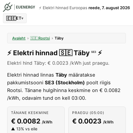
⚡️ Elektri hinnad Euroopas
reede, 7. august 2026
🇪🇪
ET
▾
Avaleht
›
🇸🇪
Rootsi
›
Täby
⚡️
Elektri hinnad
🇸🇪
Täby
⚡️
SE3
Elektri hind Täby: € 0.0023 /kWh just praegu.
Elektri hinnad linnas
Täby
määratakse
pakkumistsooni
SE3 (Stockholm)
poolt riigis
Rootsi. Tänane hulgihinna keskmine on € 0.0082
/kWh, odavaim tund on kell 03:00.
TÄNANE KESKMINE
PRAEGU (05:00)
€ 0.0082
€ 0.0023
/kWh
/kWh
▲ 13% vs eile