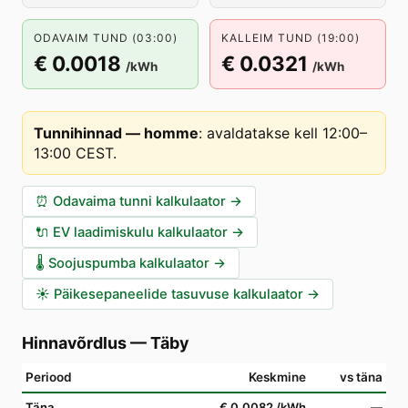
ODAVAIM TUND (03:00)
KALLEIM TUND (19:00)
€ 0.0018
€ 0.0321
/kWh
/kWh
Tunnihinnad — homme
:
avaldatakse kell 12:00–
13:00 CEST
.
⏰
Odavaima tunni kalkulaator
→
🔌
EV laadimiskulu kalkulaator
→
🌡️
Soojuspumba kalkulaator
→
☀️
Päikesepaneelide tasuvuse kalkulaator
→
Hinnavõrdlus
—
Täby
Periood
Keskmine
vs täna
Täna
€ 0.0082
/kWh
—