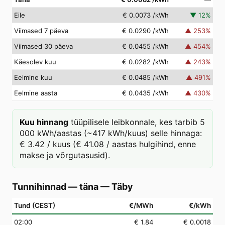
Eile
€ 0.0073
/kWh
▼
12
%
Viimased 7 päeva
€ 0.0290
/kWh
▲
253
%
Viimased 30 päeva
€ 0.0455
/kWh
▲
454
%
Käesolev kuu
€ 0.0282
/kWh
▲
243
%
Eelmine kuu
€ 0.0485
/kWh
▲
491
%
Eelmine aasta
€ 0.0435
/kWh
▲
430
%
Kuu hinnang
tüüpilisele leibkonnale, kes tarbib 5
000 kWh/aastas (~417 kWh/kuus) selle hinnaga:
€ 3.42 / kuus (€ 41.08 / aastas hulgihind, enne
makse ja võrgutasusid).
Tunnihinnad — täna
—
Täby
Tund (CEST)
€/MWh
€/kWh
02
:00
€ 1.84
€ 0.0018