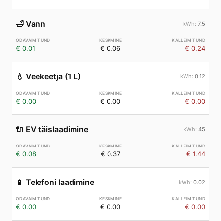
🛁
Vann
7.5
€ 0.01
€ 0.06
€ 0.24
💧
Veekeetja (1 L)
0.12
€ 0.00
€ 0.00
€ 0.00
🔌
EV täislaadimine
45
€ 0.08
€ 0.37
€ 1.44
📱
Telefoni laadimine
0.02
€ 0.00
€ 0.00
€ 0.00