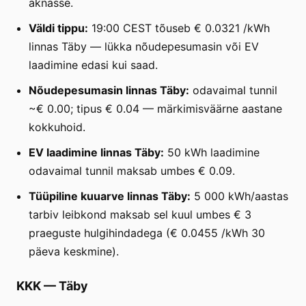
aknasse.
Väldi tippu:
19:00 CEST tõuseb € 0.0321 /kWh
linnas Täby — lükka nõudepesumasin või EV
laadimine edasi kui saad.
Nõudepesumasin linnas Täby:
odavaimal tunnil
~€ 0.00; tipus € 0.04 — märkimisväärne aastane
kokkuhoid.
EV laadimine linnas Täby:
50 kWh laadimine
odavaimal tunnil maksab umbes € 0.09.
Tüüpiline kuuarve linnas Täby:
5 000 kWh/aastas
tarbiv leibkond maksab sel kuul umbes € 3
praeguste hulgihindadega (€ 0.0455 /kWh 30
päeva keskmine).
KKK
—
Täby