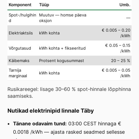
Komponent
Tüüp
Umb.
Spot-/hulgihin
Muutuv — homse päeva
—
d
oksjon
€ 0.005 – 0.20
Elektriaktsiis
kWh kohta
/kWh
€ 0.05 – 0.15
Võrgutasud
kWh kohta + fikseeritud
/kWh
Käibemaks
Protsent kogusummast
20 – 25 %
Tarnija
€ 0.005 – 0.05
kWh kohta
marginaal
/kWh
Rusikareegel: lisage 30–60 % spot-hinnale lõpphinna
saamiseks.
Nutikad elektrinipid linnale Täby
Tänane odavaim tund:
03:00 CEST hinnaga €
0.0018 /kWh — ajasta rasked seadmed sellesse