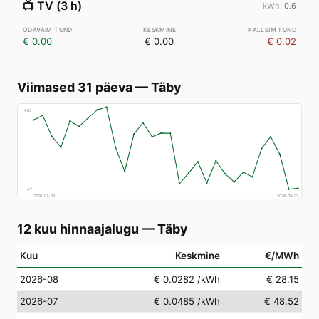
📺
TV (3 h)
0.6
€ 0.00
€ 0.00
€ 0.02
Viimased 31 päeva
—
Täby
€
83
€
7
2026-07-09
2026-08-07
12 kuu hinnaajalugu
—
Täby
Kuu
Keskmine
€/MWh
2026-08
€ 0.0282
/kWh
€ 28.15
2026-07
€ 0.0485
/kWh
€ 48.52