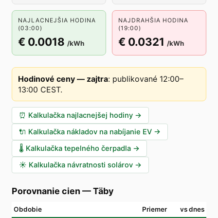
NAJLACNEJŠIA HODINA
NAJDRAHŠIA HODINA
(03:00)
(19:00)
€ 0.0018
€ 0.0321
/kWh
/kWh
Hodinové ceny — zajtra
:
publikované 12:00–
13:00 CEST
.
⏰
Kalkulačka najlacnejšej hodiny
→
🔌
Kalkulačka nákladov na nabíjanie EV
→
🌡️
Kalkulačka tepelného čerpadla
→
☀️
Kalkulačka návratnosti solárov
→
Porovnanie cien
—
Täby
Obdobie
Priemer
vs dnes