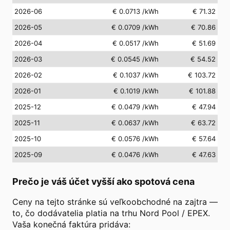
2026-06
€ 0.0713
/kWh
€ 71.32
2026-05
€ 0.0709
/kWh
€ 70.86
2026-04
€ 0.0517
/kWh
€ 51.69
2026-03
€ 0.0545
/kWh
€ 54.52
2026-02
€ 0.1037
/kWh
€ 103.72
2026-01
€ 0.1019
/kWh
€ 101.88
2025-12
€ 0.0479
/kWh
€ 47.94
2025-11
€ 0.0637
/kWh
€ 63.72
2025-10
€ 0.0576
/kWh
€ 57.64
2025-09
€ 0.0476
/kWh
€ 47.63
Prečo je váš účet vyšší ako spotová cena
Ceny na tejto stránke sú veľkoobchodné na zajtra —
to, čo dodávatelia platia na trhu Nord Pool / EPEX.
Vaša konečná faktúra pridáva: