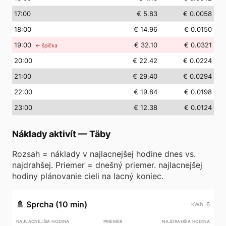
17
:00
€ 5.83
€ 0.0058
18
:00
€ 14.96
€ 0.0150
19
:00
€ 32.10
€ 0.0321
← špička
20
:00
€ 22.42
€ 0.0224
21
:00
€ 29.40
€ 0.0294
22
:00
€ 19.84
€ 0.0198
23
:00
€ 12.38
€ 0.0124
Náklady aktivít
—
Täby
Rozsah = náklady v najlacnejšej hodine dnes vs.
najdrahšej. Priemer = dnešný priemer. najlacnejšej
hodiny plánovanie cieli na lacný koniec.
🚿
Sprcha (10 min)
6