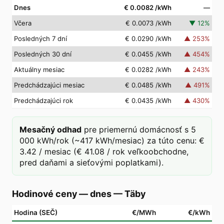
Dnes
€ 0.0082
/kWh
—
Včera
€ 0.0073
/kWh
▼
12
%
Posledných 7 dní
€ 0.0290
/kWh
▲
253
%
Posledných 30 dní
€ 0.0455
/kWh
▲
454
%
Aktuálny mesiac
€ 0.0282
/kWh
▲
243
%
Predchádzajúci mesiac
€ 0.0485
/kWh
▲
491
%
Predchádzajúci rok
€ 0.0435
/kWh
▲
430
%
Mesačný odhad
pre priemernú domácnosť s 5
000 kWh/rok (~417 kWh/mesiac) za túto cenu: €
3.42 / mesiac (€ 41.08 / rok veľkoobchodne,
pred daňami a sieťovými poplatkami).
Hodinové ceny — dnes
—
Täby
Hodina (SEČ)
€/MWh
€/kWh