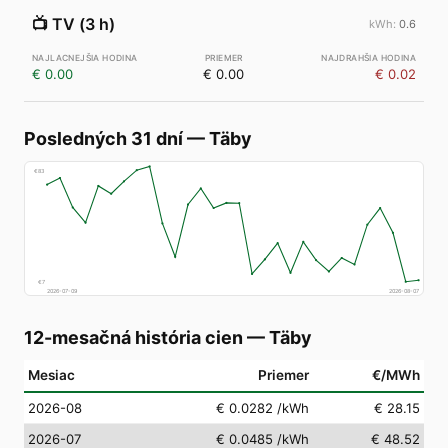
📺
TV (3 h)
0.6
€ 0.00
€ 0.00
€ 0.02
Posledných 31 dní
—
Täby
€
83
€
7
2026-07-09
2026-08-07
12-mesačná história cien
—
Täby
Mesiac
Priemer
€/MWh
2026-08
€ 0.0282
/kWh
€ 28.15
2026-07
€ 0.0485
/kWh
€ 48.52