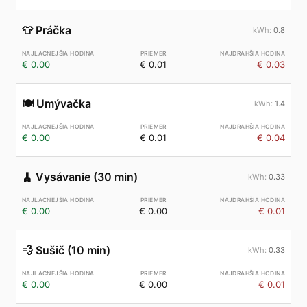
👕
Práčka
0.8
€ 0.00
€ 0.01
€ 0.03
🍽️
Umývačka
1.4
€ 0.00
€ 0.01
€ 0.04
🧹
Vysávanie (30 min)
0.33
€ 0.00
€ 0.00
€ 0.01
💨
Sušič (10 min)
0.33
€ 0.00
€ 0.00
€ 0.01