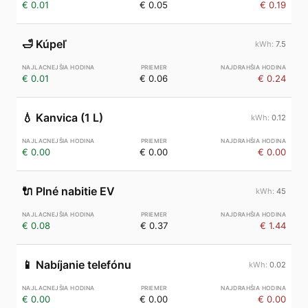
€ 0.01
€ 0.05
€ 0.19
🛁
Kúpeľ
7.5
€ 0.01
€ 0.06
€ 0.24
💧
Kanvica (1 L)
0.12
€ 0.00
€ 0.00
€ 0.00
🔌
Plné nabitie EV
45
€ 0.08
€ 0.37
€ 1.44
📱
Nabíjanie telefónu
0.02
€ 0.00
€ 0.00
€ 0.00