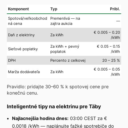
Komponent
Typ
Pribl.
Spotová/veľkoobchod
Premenlivá — na
—
ná cena
zajtra aukcia
€ 0.005 – 0.20
Daň z elektriny
Za kWh
/kWh
Za kWh + pevný
€ 0.05 – 0.15
Sieťové poplatky
poplatok
/kWh
DPH
Percento z celkovej
20 – 25 %
€ 0.005 – 0.05
Marža dodávateľa
Za kWh
/kWh
Pravidlo: pridajte 30–60 % k spotovej cene pre
konečnú cenu.
Inteligentné tipy na elektrinu pre Täby
Najlacnejšia hodina dnes:
03:00 CEST za €
0.0018 /kWh — naplánujte ťažké spotrebiče do