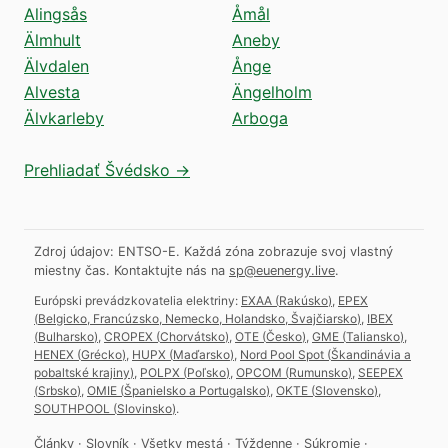
Alingsås
Åmål
Älmhult
Aneby
Älvdalen
Ånge
Alvesta
Ängelholm
Älvkarleby
Arboga
Prehliadať Švédsko →
Zdroj údajov: ENTSO-E. Každá zóna zobrazuje svoj vlastný
miestny čas.
Kontaktujte nás na
sp@euenergy.live
.
Európski prevádzkovatelia elektriny:
EXAA
(
Rakúsko
)
,
EPEX
(
Belgicko, Francúzsko, Nemecko, Holandsko, Švajčiarsko
)
,
IBEX
(
Bulharsko
)
,
CROPEX
(
Chorvátsko
)
,
OTE
(
Česko
)
,
GME
(
Taliansko
)
,
HENEX
(
Grécko
)
,
HUPX
(
Maďarsko
)
,
Nord Pool Spot
(
Škandinávia a
pobaltské krajiny
)
,
POLPX
(
Poľsko
)
,
OPCOM
(
Rumunsko
)
,
SEEPEX
(
Srbsko
)
,
OMIE
(
Španielsko a Portugalsko
)
,
OKTE
(
Slovensko
)
,
SOUTHPOOL
(
Slovinsko
)
.
Články
·
Slovník
·
Všetky mestá
·
Týždenne
·
Súkromie
·