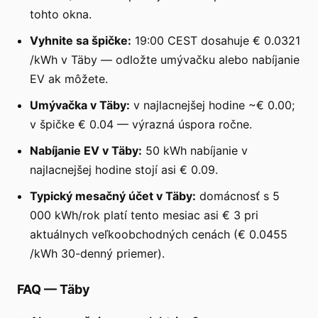
tohto okna.
Vyhnite sa špičke:
19:00 CEST dosahuje € 0.0321
/kWh v Täby — odložte umývačku alebo nabíjanie
EV ak môžete.
Umývačka v Täby:
v najlacnejšej hodine ~€ 0.00;
v špičke € 0.04 — výrazná úspora ročne.
Nabíjanie EV v Täby:
50 kWh nabíjanie v
najlacnejšej hodine stojí asi € 0.09.
Typický mesačný účet v Täby:
domácnosť s 5
000 kWh/rok platí tento mesiac asi € 3 pri
aktuálnych veľkoobchodných cenách (€ 0.0455
/kWh 30-denný priemer).
FAQ
—
Täby