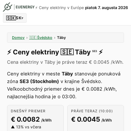
⚡️ Ceny elektriny v Európe
piatok 7. augusta 2026
🇸🇰
SK
▾
Domov
›
🇸🇪
Švédsko
›
Täby
⚡️
Ceny elektriny
🇸🇪
Täby
⚡️
SE3
Cena elektriny v Täby je práve teraz € 0.0045 /kWh.
Ceny elektriny v meste
Täby
stanovuje ponuková
zóna
SE3 (Stockholm)
v krajine Švédsko.
Veľkoobchodný priemer dnes je € 0.0082 /kWh,
najlacnejšia hodina je o 03:00.
DNEŠNÝ PRIEMER
PRÁVE TERAZ (10:00)
€ 0.0082
€ 0.0045
/kWh
/kWh
▲ 13% vs včera