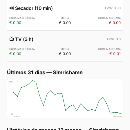
💨
Secador (10 min)
0.33
€ 0.00
€ 0.00
€ 0.00
📺
TV (3 h)
0.6
€ 0.00
€ 0.00
€ 0.01
Últimos 31 dias
—
Simrishamn
€
148
€
4
2026-07-11
2026-08-09