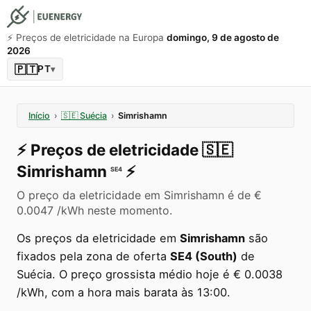
⚡️ Preços de eletricidade na Europa
domingo, 9 de agosto de
2026
🇵🇹
PT
▾
Início
›
🇸🇪
Suécia
›
Simrishamn
⚡️
Preços de eletricidade
🇸🇪
Simrishamn
⚡️
SE4
O preço da eletricidade em Simrishamn é de €
0.0047 /kWh neste momento.
Os preços da eletricidade em
Simrishamn
são
fixados pela zona de oferta
SE4 (South)
de
Suécia. O preço grossista médio hoje é € 0.0038
/kWh, com a hora mais barata às 13:00.