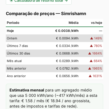
☀️
Calculadora de retorno solar
→
Comparação de preços
—
Simrishamn
Período
Média
vs hoje
Hoje
€ 0.0038
/kWh
—
Ontem
€ 0.0094
/kWh
▲
149
%
Últimos 7 dias
€ 0.0334
/kWh
▲
780
%
Últimos 30 dias
€ 0.0668
/kWh
▲
1664
%
Mês atual
€ 0.0289
/kWh
▲
664
%
Mês anterior
€ 0.0782
/kWh
▲
1965
%
Ano anterior
€ 0.0656
/kWh
▲
1631
%
Estimativa mensal
para um agregado médio
que usa 5 000 kWh/ano (~417 kWh/mês) a esta
tarifa: € 1.58 / mês (€ 18.94 / ano grossista,
antes de impostos e tarifas de rede).