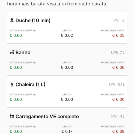
hora mais barata visa a extremidade barata.
🚿
Duche (10 min)
6
€ 0.00
€ 0.02
€ 0.05
🛁
Banho
7.5
€ 0.00
€ 0.03
€ 0.06
💧
Chaleira (1 L)
0.12
€ 0.00
€ 0.00
€ 0.00
🔌
Carregamento VE completo
45
€ 0.00
€ 0.17
€ 0.39