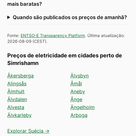
mais baratas?
Quando são publicados os preços de amanhã?
Fonte
:
ENTSO-E Transparency Platform
.
Última atualização
:
2026-08-09
(
CEST
).
Preços de eletricidade em cidades perto de
Simrishamn
Åkersberga
Älvsbyn
Alingsås
Åmål
Älmhult
Aneby
Älvdalen
Ånge
Alvesta
Ängelholm
Älvkarleby
Arboga
Explorar Suécia →