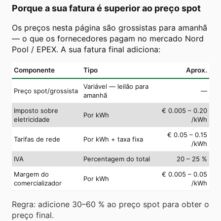
Porque a sua fatura é superior ao preço spot
Os preços nesta página são grossistas para amanhã
— o que os fornecedores pagam no mercado Nord
Pool / EPEX. A sua fatura final adiciona:
Componente
Tipo
Aprox.
Variável — leilão para
Preço spot/grossista
—
amanhã
Imposto sobre
€ 0.005 – 0.20
Por kWh
eletricidade
/kWh
€ 0.05 – 0.15
Tarifas de rede
Por kWh + taxa fixa
/kWh
IVA
Percentagem do total
20 – 25 %
Margem do
€ 0.005 – 0.05
Por kWh
comercializador
/kWh
Regra: adicione 30–60 % ao preço spot para obter o
preço final.