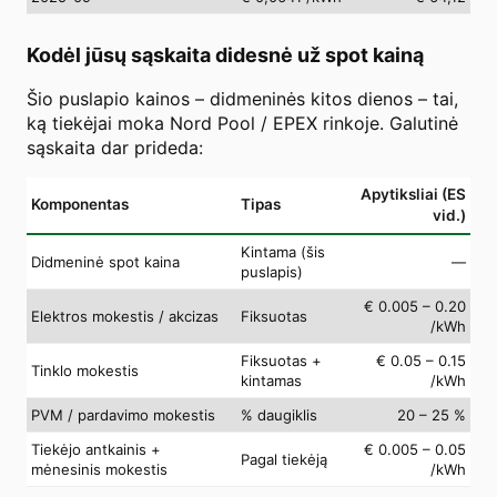
Kodėl jūsų sąskaita didesnė už spot kainą
Šio puslapio kainos – didmeninės kitos dienos – tai,
ką tiekėjai moka Nord Pool / EPEX rinkoje. Galutinė
sąskaita dar prideda:
Apytiksliai (ES
Komponentas
Tipas
vid.)
Kintama (šis
Didmeninė spot kaina
—
puslapis)
€ 0.005 – 0.20
Elektros mokestis / akcizas
Fiksuotas
/kWh
Fiksuotas +
€ 0.05 – 0.15
Tinklo mokestis
kintamas
/kWh
PVM / pardavimo mokestis
% daugiklis
20 – 25 %
Tiekėjo antkainis +
€ 0.005 – 0.05
Pagal tiekėją
mėnesinis mokestis
/kWh