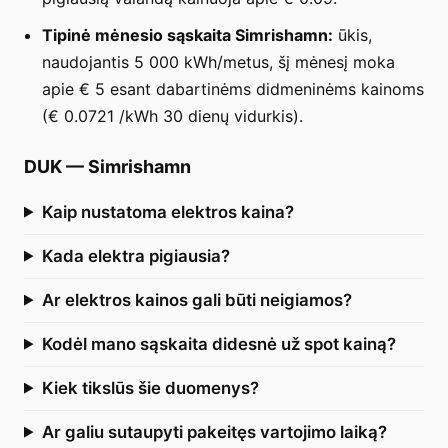
Tipinė mėnesio sąskaita Simrishamn:
ūkis,
naudojantis 5 000 kWh/metus, šį mėnesį moka
apie € 5 esant dabartinėms didmeninėms kainoms
(€ 0.0721 /kWh 30 dienų vidurkis).
DUK
—
Simrishamn
Kaip nustatoma elektros kaina?
Kada elektra pigiausia?
Ar elektros kainos gali būti neigiamos?
Kodėl mano sąskaita didesnė už spot kainą?
Kiek tikslūs šie duomenys?
Ar galiu sutaupyti pakeitęs vartojimo laiką?