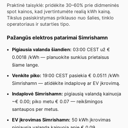
Praktinė taisyklė: pridėkite 30–60% prie didmeninės
spot kainos, kad įvertintumėte realią kWh kainą.
Tikslus pasiskirstymas priklauso nuo šalies, tinklo
operatoriaus ir sutarties tipo.
Pažangūs elektros patarimai Simrishamn
Pigiausia valanda šiandien:
03:00 CEST už €
0.0018 /kWh — planuokite sunkius prietaisus
šiame lange.
Venkite piko:
19:00 CEST pasiekia € 0.0511 /kWh
Simrishamn — atidėkite indaplovę ar EV įkrovimą.
Indaplovė Simrishamn:
pigiausią valandą kainuoja
~€ 0.00; piko metu € 0.07 — reikšmingos
santaupos per metus.
EV įkrovimas Simrishamn:
50 kWh įkrovimas
pigiausią valandą kainuoja apie € 0.09.