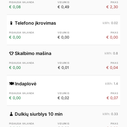
€ 0,08
€ 0,49
€ 2,30
📱
Telefono įkrovimas
0.02
€ 0,00
€ 0,00
€ 0,00
👕
Skalbimo mašina
0.8
€ 0,00
€ 0,01
€ 0,04
🍽️
Indaplovė
1.4
€ 0,00
€ 0,02
€ 0,07
🧹
Dulkių siurblys 10 min
0.33