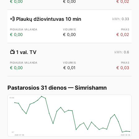
€ 0,00
€ 0,00
€ 0,02
💨
Plaukų džiovintuvas 10 min
0.33
€ 0,00
€ 0,00
€ 0,02
📺
1 val. TV
0.6
€ 0,00
€ 0,01
€ 0,03
Pastarosios 31 dienos
—
Simrishamn
€
148
€
7
2026-07-09
2026-08-08