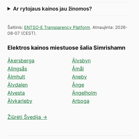
Ar rytojaus kainos jau žinomos?
Šaltinis
:
ENTSO-E Transparency Platform
.
Atnaujinta
:
2026-
08-07
(
CEST
).
Elektros kainos miestuose šalia Simrishamn
Åkersberga
Älvsbyn
Alingsås
Åmål
Älmhult
Aneby
Älvdalen
Ånge
Alvesta
Ängelholm
Älvkarleby
Arboga
Žiūrėti Švedija →