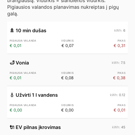
brangiausią. Vidurkis = šiandienos vidurkis.
Pigiausios valandos planavimas nukreiptas į pigų
galą.
🚿
10 min dušas
6
€ 0,01
€ 0,07
€ 0,31
🛁
Vonia
7.5
€ 0,01
€ 0,08
€ 0,38
💧
Užvirti 1 l vandens
0.12
€ 0,00
€ 0,00
€ 0,01
🔌
EV pilnas įkrovimas
45