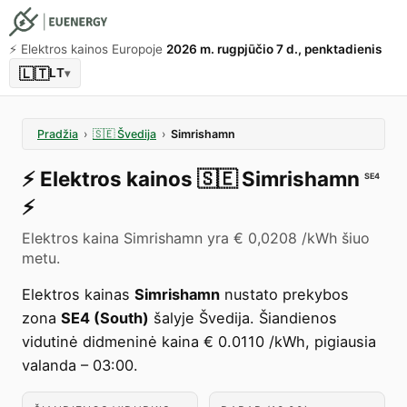
⚡️ Elektros kainos Europoje
2026 m. rugpjūčio 7 d., penktadienis
🇱🇹
LT
▾
Pradžia
›
🇸🇪
Švedija
›
Simrishamn
⚡️
Elektros kainos
🇸🇪
Simrishamn
SE4
⚡️
Elektros kaina Simrishamn yra € 0,0208 /kWh šiuo
metu.
Elektros kainas
Simrishamn
nustato prekybos
zona
SE4 (South)
šalyje Švedija. Šiandienos
vidutinė didmeninė kaina € 0.0110 /kWh, pigiausia
valanda – 03:00.