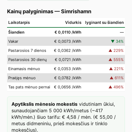
Kainų palyginimas
—
Simrishamn
Laikotarpis
Vidurkis
lyginant su šiandien
Šiandien
€ 0,0110
/kWh
—
Vakar
€ 0,0073
/kWh
▼
34
%
Pastarosios 7 dienos
€ 0,0362
/kWh
▲
229
%
Pastarosios 30 dienų
€ 0,0721
/kWh
▲
555
%
Einamasis mėnuo
€ 0,0353
/kWh
▲
221
%
Praėjęs mėnuo
€ 0,0782
/kWh
▲
611
%
Tas pats mėnuo pernai
€ 0,0656
/kWh
▲
496
%
Apytikslis mėnesio mokestis
vidutiniam ūkiui,
sunaudojančiam 5 000 kWh/metus (~417
kWh/mėn.) šiuo tarifu: € 4,58 / mėn. (€ 55,00 /
metus didmeniniu, prieš mokesčius ir tinklo
mokesčius).