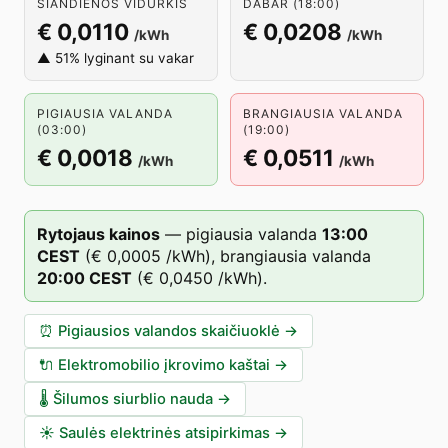
ŠIANDIENOS VIDURKIS
DABAR (18:00)
€ 0,0110
€ 0,0208
/kWh
/kWh
▲ 51% lyginant su vakar
PIGIAUSIA VALANDA
BRANGIAUSIA VALANDA
(03:00)
(19:00)
€ 0,0018
€ 0,0511
/kWh
/kWh
Rytojaus kainos
—
pigiausia valanda
13
:00
CEST
(
€ 0,0005
/kWh),
brangiausia valanda
20
:00
CEST
(
€ 0,0450
/kWh).
⏰
Pigiausios valandos skaičiuoklė
→
🔌
Elektromobilio įkrovimo kaštai
→
🌡️
Šilumos siurblio nauda
→
☀️
Saulės elektrinės atsipirkimas
→