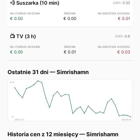
💨
Suszarka (10 min)
0.33
€ 0.00
€ 0.00
€ 0.01
📺
TV (3 h)
0.6
€ 0.00
€ 0.01
€ 0.03
Ostatnie 31 dni
—
Simrishamn
€
148
€
4
2026-07-10
2026-08-09
Historia cen z 12 miesięcy
—
Simrishamn