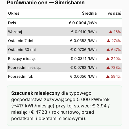
Porównanie cen
—
Simrishamn
Okres
Średnia
vs dziś
Dziś
€ 0.0094
/kWh
—
Wczoraj
€ 0.0110
/kWh
▲
16
%
Ostatnie 7 dni
€ 0.0353
/kWh
▲
274
%
Ostatnie 30 dni
€ 0.0706
/kWh
▲
647
%
Bieżący miesiąc
€ 0.0321
/kWh
▲
240
%
Poprzedni miesiąc
€ 0.0782
/kWh
▲
728
%
Poprzedni rok
€ 0.0656
/kWh
▲
594
%
Szacunek miesięczny
dla typowego
gospodarstwa zużywającego 5 000 kWh/rok
(~417 kWh/miesiąc) przy tej stawce: € 3.94 /
miesiąc (€ 47.23 / rok hurtowo, przed
podatkami i opłatami sieciowymi).