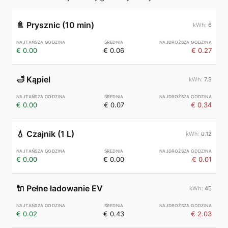
🚿
Prysznic (10 min)
6
€ 0.00
€ 0.06
€ 0.27
🛁
Kąpiel
7.5
€ 0.00
€ 0.07
€ 0.34
💧
Czajnik (1 L)
0.12
€ 0.00
€ 0.00
€ 0.01
🔌
Pełne ładowanie EV
45
€ 0.02
€ 0.43
€ 2.03