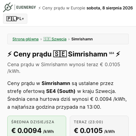
⚡️ Ceny prądu w Europie
sobota, 8 sierpnia 2026
🇵🇱
PL
▾
Strona główna
›
🇸🇪
Szwecja
›
Simrishamn
⚡️
Ceny prądu
🇸🇪
Simrishamn
⚡️
SE4
Cena prądu w Simrishamn wynosi teraz € 0.0105
/kWh.
Ceny prądu w
Simrishamn
są ustalane przez
strefę ofertową
SE4 (South)
w kraju Szwecja.
Średnia cena hurtowa dziś wynosi € 0.0094 /kWh,
a najtańsza godzina przypada na 13:00.
ŚREDNIA DZISIEJSZA
TERAZ (23:00)
€ 0.0094
€ 0.0105
/kWh
/kWh