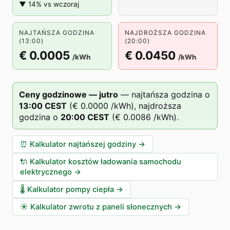
▼ 14% vs wczoraj
NAJTAŃSZA GODZINA
NAJDROŻSZA GODZINA
(13:00)
(20:00)
€ 0.0005
€ 0.0450
/kWh
/kWh
Ceny godzinowe — jutro
—
najtańsza godzina o
13
:00
CEST
(
€ 0.0000
/kWh),
najdroższa
godzina o
20
:00
CEST
(
€ 0.0086
/kWh).
⏰
Kalkulator najtańszej godziny
→
🔌
Kalkulator kosztów ładowania samochodu
elektrycznego
→
🌡️
Kalkulator pompy ciepła
→
☀️
Kalkulator zwrotu z paneli słonecznych
→