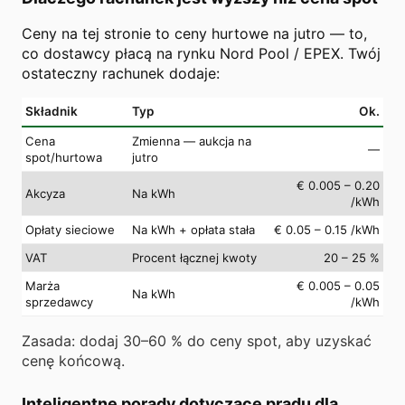
Ceny na tej stronie to ceny hurtowe na jutro — to,
co dostawcy płacą na rynku Nord Pool / EPEX. Twój
ostateczny rachunek dodaje:
Składnik
Typ
Ok.
Cena
Zmienna — aukcja na
—
spot/hurtowa
jutro
€ 0.005 – 0.20
Akcyza
Na kWh
/kWh
Opłaty sieciowe
Na kWh + opłata stała
€ 0.05 – 0.15 /kWh
VAT
Procent łącznej kwoty
20 – 25 %
Marża
€ 0.005 – 0.05
Na kWh
sprzedawcy
/kWh
Zasada: dodaj 30–60 % do ceny spot, aby uzyskać
cenę końcową.
Inteligentne porady dotyczące prądu dla