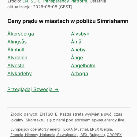
Źródło
:
ENTSO-E Transparency Platform
.
Ostatnia
aktualizacja
:
2026-08-08
(
CEST
).
Ceny prądu w miastach w pobliżu Simrishamn
Åkersberga
Älvsbyn
Alingsås
Åmål
Älmhult
Aneby
Älvdalen
Ånge
Alvesta
Ängelholm
Älvkarleby
Arboga
Przeglądaj Szwecja →
Źródło danych: ENTSO-E. Każda strefa wyświetla swój czas
lokalny.
Skontaktuj się z nami pod adresem
sp@euenergy.live
.
Europejscy operatorzy energii:
EXAA
(
Austria
)
,
EPEX
(
Belgia,
Francja, Niemcy, Holandia, Szwajcaria
)
,
IBEX
(
Bułgaria
)
,
CROPEX