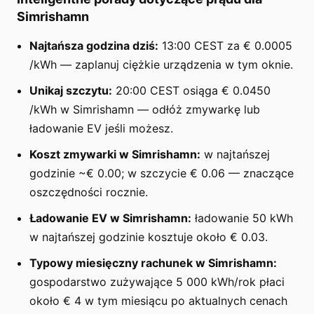
Simrishamn
Najtańsza godzina dziś:
13:00 CEST za € 0.0005
/kWh — zaplanuj ciężkie urządzenia w tym oknie.
Unikaj szczytu:
20:00 CEST osiąga € 0.0450
/kWh w Simrishamn — odłóż zmywarkę lub
ładowanie EV jeśli możesz.
Koszt zmywarki w Simrishamn:
w najtańszej
godzinie ~€ 0.00; w szczycie € 0.06 — znaczące
oszczędności rocznie.
Ładowanie EV w Simrishamn:
ładowanie 50 kWh
w najtańszej godzinie kosztuje około € 0.03.
Typowy miesięczny rachunek w Simrishamn:
gospodarstwo zużywające 5 000 kWh/rok płaci
około € 4 w tym miesiącu po aktualnych cenach