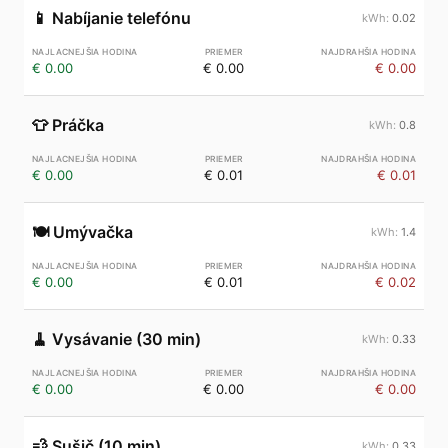
📱
Nabíjanie telefónu
0.02
€ 0.00
€ 0.00
€ 0.00
👕
Práčka
0.8
€ 0.00
€ 0.01
€ 0.01
🍽️
Umývačka
1.4
€ 0.00
€ 0.01
€ 0.02
🧹
Vysávanie (30 min)
0.33
€ 0.00
€ 0.00
€ 0.00
💨
Sušič (10 min)
0.33