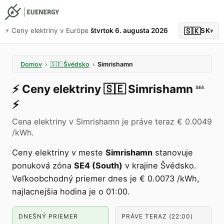
🇸🇰
⚡️ Ceny elektriny v Európe
štvrtok 6. augusta 2026
SK
▾
Domov
›
🇸🇪
Švédsko
›
Simrishamn
⚡️
Ceny elektriny
🇸🇪
Simrishamn
SE4
⚡️
Cena elektriny v Simrishamn je práve teraz € 0.0049
/kWh.
Ceny elektriny v meste
Simrishamn
stanovuje
ponuková zóna
SE4 (South)
v krajine Švédsko.
Veľkoobchodný priemer dnes je € 0.0073 /kWh,
najlacnejšia hodina je o 01:00.
DNEŠNÝ PRIEMER
PRÁVE TERAZ (22:00)