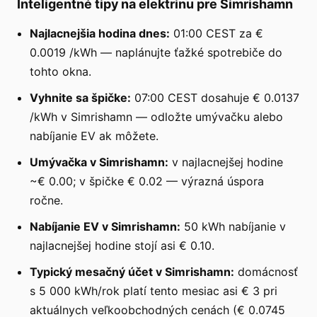
Inteligentné tipy na elektrinu pre Simrishamn
Najlacnejšia hodina dnes:
01:00 CEST za €
0.0019 /kWh — naplánujte ťažké spotrebiče do
tohto okna.
Vyhnite sa špičke:
07:00 CEST dosahuje € 0.0137
/kWh v Simrishamn — odložte umývačku alebo
nabíjanie EV ak môžete.
Umývačka v Simrishamn:
v najlacnejšej hodine
~€ 0.00; v špičke € 0.02 — výrazná úspora
ročne.
Nabíjanie EV v Simrishamn:
50 kWh nabíjanie v
najlacnejšej hodine stojí asi € 0.10.
Typický mesačný účet v Simrishamn:
domácnosť
s 5 000 kWh/rok platí tento mesiac asi € 3 pri
aktuálnych veľkoobchodných cenách (€ 0.0745