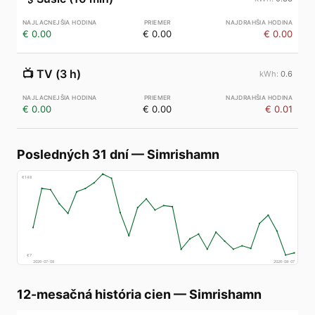
€ 0.00
€ 0.00
€ 0.00
📺
TV (3 h)
0.6
€ 0.00
€ 0.00
€ 0.01
Posledných 31 dní
—
Simrishamn
€
148
€
7
2026-07-08
2026-08-07
12-mesačná história cien
—
Simrishamn