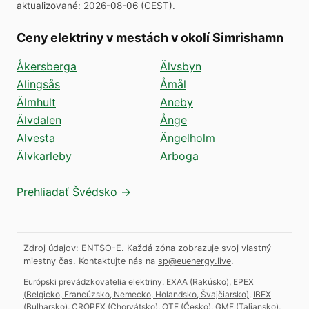
aktualizované
:
2026-08-06
(
CEST
).
Ceny elektriny v mestách v okolí Simrishamn
Åkersberga
Älvsbyn
Alingsås
Åmål
Älmhult
Aneby
Älvdalen
Ånge
Alvesta
Ängelholm
Älvkarleby
Arboga
Prehliadať Švédsko →
Zdroj údajov: ENTSO-E. Každá zóna zobrazuje svoj vlastný
miestny čas.
Kontaktujte nás na
sp@euenergy.live
.
Európski prevádzkovatelia elektriny:
EXAA
(
Rakúsko
)
,
EPEX
(
Belgicko, Francúzsko, Nemecko, Holandsko, Švajčiarsko
)
,
IBEX
(
Bulharsko
)
,
CROPEX
(
Chorvátsko
)
,
OTE
(
Česko
)
,
GME
(
Taliansko
)
,