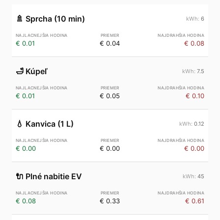
🚿
Sprcha (10 min)
6
€ 0.01
€ 0.04
€ 0.08
🛁
Kúpeľ
7.5
€ 0.01
€ 0.05
€ 0.10
💧
Kanvica (1 L)
0.12
€ 0.00
€ 0.00
€ 0.00
🔌
Plné nabitie EV
45
€ 0.08
€ 0.33
€ 0.61