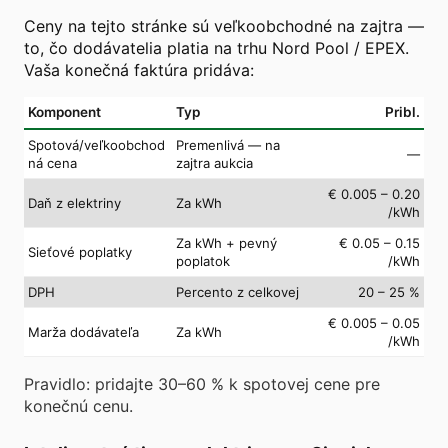
Ceny na tejto stránke sú veľkoobchodné na zajtra —
to, čo dodávatelia platia na trhu Nord Pool / EPEX.
Vaša konečná faktúra pridáva:
Komponent
Typ
Pribl.
Spotová/veľkoobchod
Premenlivá — na
—
ná cena
zajtra aukcia
€ 0.005 – 0.20
Daň z elektriny
Za kWh
/kWh
Za kWh + pevný
€ 0.05 – 0.15
Sieťové poplatky
poplatok
/kWh
DPH
Percento z celkovej
20 – 25 %
€ 0.005 – 0.05
Marža dodávateľa
Za kWh
/kWh
Pravidlo: pridajte 30–60 % k spotovej cene pre
konečnú cenu.