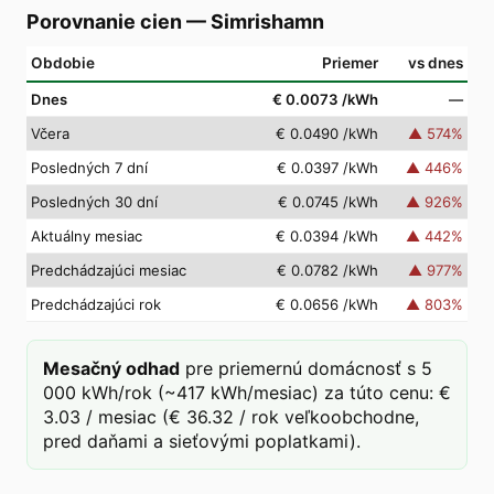
Porovnanie cien
—
Simrishamn
Obdobie
Priemer
vs dnes
Dnes
€ 0.0073
/kWh
—
Včera
€ 0.0490
/kWh
▲
574
%
Posledných 7 dní
€ 0.0397
/kWh
▲
446
%
Posledných 30 dní
€ 0.0745
/kWh
▲
926
%
Aktuálny mesiac
€ 0.0394
/kWh
▲
442
%
Predchádzajúci mesiac
€ 0.0782
/kWh
▲
977
%
Predchádzajúci rok
€ 0.0656
/kWh
▲
803
%
Mesačný odhad
pre priemernú domácnosť s 5
000 kWh/rok (~417 kWh/mesiac) za túto cenu: €
3.03 / mesiac (€ 36.32 / rok veľkoobchodne,
pred daňami a sieťovými poplatkami).