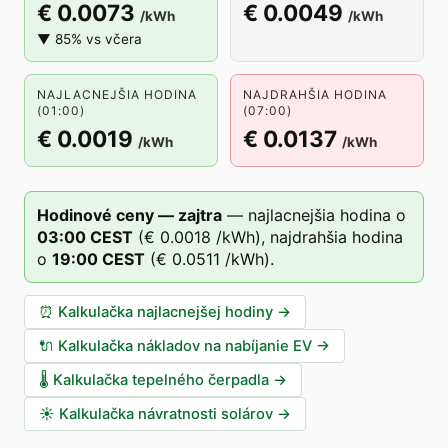
€ 0.0073
€ 0.0049
/kWh
/kWh
▼ 85% vs včera
NAJLACNEJŠIA HODINA
NAJDRAHŠIA HODINA
(01:00)
(07:00)
€ 0.0019
€ 0.0137
/kWh
/kWh
Hodinové ceny — zajtra
—
najlacnejšia hodina o
03
:00
CEST
(
€ 0.0018
/kWh),
najdrahšia hodina
o
19
:00
CEST
(
€ 0.0511
/kWh).
⏰
Kalkulačka najlacnejšej hodiny
→
🔌
Kalkulačka nákladov na nabíjanie EV
→
🌡️
Kalkulačka tepelného čerpadla
→
☀️
Kalkulačka návratnosti solárov
→