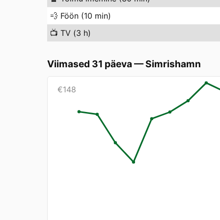
💨
Föön (10 min)
📺
TV (3 h)
Viimased 31 päeva
—
Simrishamn
€
148