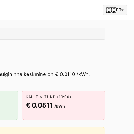
🇪🇪
ET
▾
 hulgihinna keskmine on € 0.0110 /kWh,
KALLEIM TUND (19:00)
€ 0.0511
/kWh