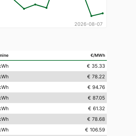
2026-08-07
mine
€/MWh
kWh
€ 35.33
kWh
€ 78.22
kWh
€ 94.76
kWh
€ 87.05
kWh
€ 61.32
kWh
€ 78.68
kWh
€ 106.59