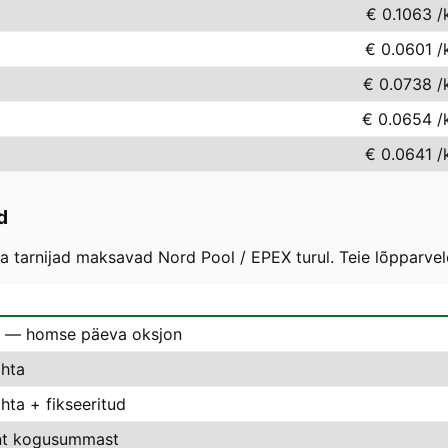
€ 0.1063
/
€ 0.0601
/
€ 0.0738
/
€ 0.0654
/
€ 0.0641
/
d
 tarnijad maksavad Nord Pool / EPEX turul. Teie lõpparvel
 — homse päeva oksjon
hta
ta + fikseeritud
nt kogusummast