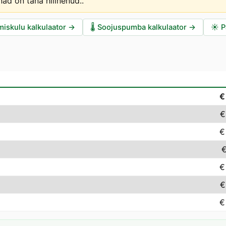
d on täna hilinenud.
.
miskulu kalkulaator
→
🌡️
Soojuspumba kalkulaator
→
☀️
P
€
€
€
€
€
€
€