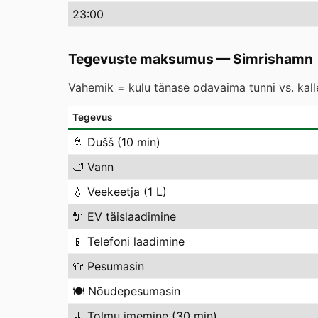
23
:00
Tegevuste maksumus
—
Simrishamn
Vahemik = kulu tänase odavaima tunni vs. kal
Tegevus
🚿
Dušš (10 min)
🛁
Vann
💧
Veekeetja (1 L)
🔌
EV täislaadimine
📱
Telefoni laadimine
👕
Pesumasin
🍽️
Nõudepesumasin
🧹
Tolmu imemine (30 min)