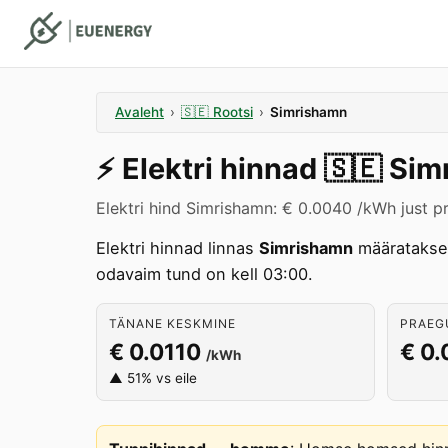
Avaleht
›
🇸🇪
Rootsi
›
Simrishamn
⚡️
Elektri hinnad
🇸🇪
Sim
Elektri hind Simrishamn: € 0.0040 /kWh just p
Elektri hinnad linnas
Simrishamn
määratakse
odavaim tund on kell 03:00.
TÄNANE KESKMINE
PRAEGU
€ 0.0110
€ 0
/kWh
▲ 51% vs eile