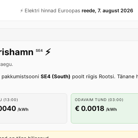
⚡️ Elektri hinnad Euroopas
reede, 7. august 2026
rishamn
⚡️
SE4
raegu.
 pakkumistsooni
SE4 (South)
poolt riigis Rootsi. Tänane
 (13:00)
ODAVAIM TUND (03:00)
.0040
€ 0.0018
/kWh
/kWh