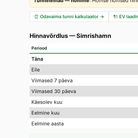
Tunnihinnad — homme
:
Homse homsed hinna
⏰
Odavaima tunni kalkulaator
→
🔌
EV laadi
Hinnavõrdlus
—
Simrishamn
Periood
Täna
Eile
Viimased 7 päeva
Viimased 30 päeva
Käesolev kuu
Eelmine kuu
Eelmine aasta