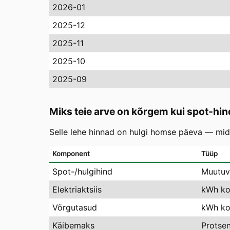
2026-01
2025-12
2025-11
2025-10
2025-09
Miks teie arve on kõrgem kui spot-hin
Selle lehe hinnad on hulgi homse päeva — mida
Komponent
Tüüp
Spot-/hulgihind
Muutuv
Elektriaktsiis
kWh ko
Võrgutasud
kWh koh
Käibemaks
Protse