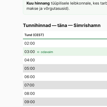
Kuu hinnang
tüüpilisele leibkonnale, kes t
makse ja võrgutasusid).
Tunnihinnad — täna
—
Simrishamn
Tund (CEST)
02
:00
03
:00
← odavaim
04
:00
05
:00
06
:00
07
:00
08
:00
09
:00