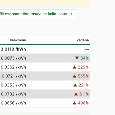
äikesepaneelide tasuvuse kalkulaator
→
Keskmine
vs täna
 0.0110
/kWh
—
 0.0073
/kWh
▼
34
%
 0.0362
/kWh
▲
229
%
 0.0721
/kWh
▲
555
%
 0.0353
/kWh
▲
221
%
 0.0782
/kWh
▲
611
%
 0.0656
/kWh
▲
496
%