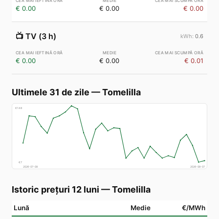
€ 0.00
€ 0.00
€ 0.00
📺
TV (3 h)
0.6
€ 0.00
€ 0.00
€ 0.01
Ultimele 31 de zile
—
Tomelilla
€
148
€
7
2026-07-08
2026-08-07
Istoric prețuri 12 luni
—
Tomelilla
Lună
Medie
€/MWh