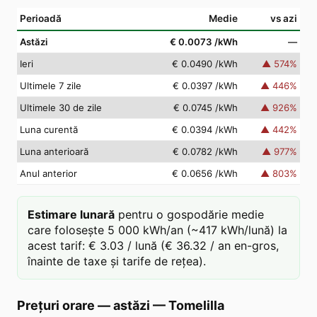
Perioadă
Medie
vs azi
Astăzi
€ 0.0073
/kWh
—
Ieri
€ 0.0490
/kWh
▲
574
%
Ultimele 7 zile
€ 0.0397
/kWh
▲
446
%
Ultimele 30 de zile
€ 0.0745
/kWh
▲
926
%
Luna curentă
€ 0.0394
/kWh
▲
442
%
Luna anterioară
€ 0.0782
/kWh
▲
977
%
Anul anterior
€ 0.0656
/kWh
▲
803
%
Estimare lunară
pentru o gospodărie medie
care folosește 5 000 kWh/an (~417 kWh/lună) la
acest tarif: € 3.03 / lună (€ 36.32 / an en-gros,
înainte de taxe și tarife de rețea).
Prețuri orare — astăzi
—
Tomelilla