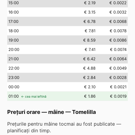
15
:00
€ 2.19
€ 0.0022
16
:00
€ 3.15
€ 0.0032
17
:00
€ 6.78
€ 0.0068
18
:00
€ 7.81
€ 0.0078
19
:00
€ 8.59
€ 0.0086
20
:00
€ 7.41
€ 0.0074
21
:00
€ 6.42
€ 0.0064
22
:00
€ 4.88
€ 0.0049
23
:00
€ 2.84
€ 0.0028
00
:00
€ 2.10
€ 0.0021
01
:00
€ 1.86
€ 0.0019
← cea mai ieftină
Prețuri orare — mâine
—
Tomelilla
Prețurile pentru mâine tocmai au fost publicate —
planificați din timp.