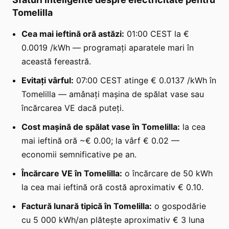
Tomelilla
Cea mai ieftină oră astăzi:
01:00 CEST la €
0.0019 /kWh — programați aparatele mari în
această fereastră.
Evitați vârful:
07:00 CEST atinge € 0.0137 /kWh în
Tomelilla — amânați mașina de spălat vase sau
încărcarea VE dacă puteți.
Cost mașină de spălat vase în Tomelilla:
la cea
mai ieftină oră ~€ 0.00; la vârf € 0.02 —
economii semnificative pe an.
Încărcare VE în Tomelilla:
o încărcare de 50 kWh
la cea mai ieftină oră costă aproximativ € 0.10.
Factură lunară tipică în Tomelilla:
o gospodărie
cu 5 000 kWh/an plătește aproximativ € 3 luna