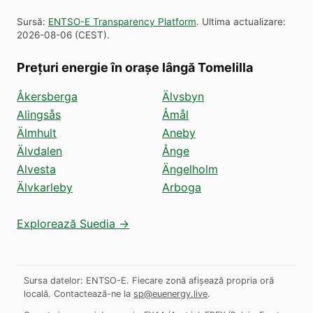
Sursă
:
ENTSO-E Transparency Platform
.
Ultima actualizare
:
2026-08-06
(
CEST
).
Prețuri energie în orașe lângă Tomelilla
Åkersberga
Älvsbyn
Alingsås
Åmål
Älmhult
Aneby
Älvdalen
Ånge
Alvesta
Ängelholm
Älvkarleby
Arboga
Explorează Suedia →
Sursa datelor: ENTSO-E. Fiecare zonă afișează propria oră
locală.
Contactează-ne la
sp@euenergy.live
.