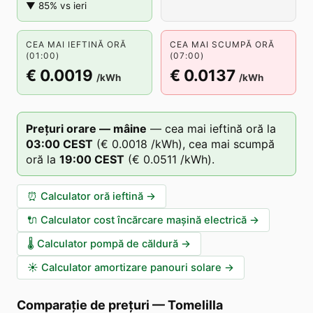
▼ 85% vs ieri
CEA MAI IEFTINĂ ORĂ
CEA MAI SCUMPĂ ORĂ
(01:00)
(07:00)
€ 0.0019
€ 0.0137
/kWh
/kWh
Prețuri orare — mâine
—
cea mai ieftină oră la
03
:00
CEST
(
€ 0.0018
/kWh),
cea mai scumpă
oră la
19
:00
CEST
(
€ 0.0511
/kWh).
⏰
Calculator oră ieftină
→
🔌
Calculator cost încărcare mașină electrică
→
🌡️
Calculator pompă de căldură
→
☀️
Calculator amortizare panouri solare
→
Comparație de prețuri
—
Tomelilla