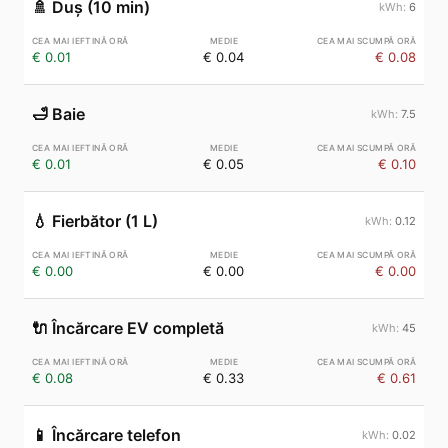
🚿
Duș (10 min)
6
€ 0.01
€ 0.04
€ 0.08
🛁
Baie
7.5
€ 0.01
€ 0.05
€ 0.10
💧
Fierbător (1 L)
0.12
€ 0.00
€ 0.00
€ 0.00
🔌
Încărcare EV completă
45
€ 0.08
€ 0.33
€ 0.61
📱
Încărcare telefon
0.02