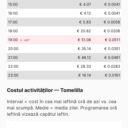
15
:00
€ 4.07
€ 0.0041
16
:00
€ 4.12
€ 0.0041
17
:00
€ 5.83
€ 0.0058
18
:00
€ 20.82
€ 0.0208
19
:00
€ 51.08
€ 0.0511
← vârf
20
:00
€ 35.14
€ 0.0351
21
:00
€ 46.12
€ 0.0461
22
:00
€ 28.33
€ 0.0283
23
:00
€ 16.14
€ 0.0161
Costul activităților
—
Tomelilla
Interval = cost în cea mai ieftină oră de azi vs. cea
mai scumpă. Medie = media zilei. Programarea oră
ieftină vizează capătul ieftin.