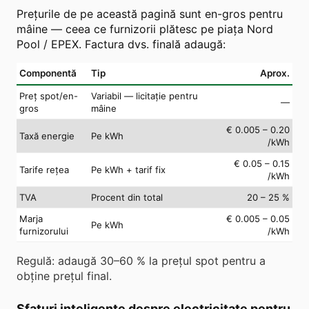
Prețurile de pe această pagină sunt en-gros pentru
mâine — ceea ce furnizorii plătesc pe piața Nord
Pool / EPEX. Factura dvs. finală adaugă:
Componentă
Tip
Aprox.
Preț spot/en-
Variabil — licitație pentru
—
gros
mâine
€ 0.005 – 0.20
Taxă energie
Pe kWh
/kWh
€ 0.05 – 0.15
Tarife rețea
Pe kWh + tarif fix
/kWh
TVA
Procent din total
20 – 25 %
Marja
€ 0.005 – 0.05
Pe kWh
furnizorului
/kWh
Regulă: adaugă 30–60 % la prețul spot pentru a
obține prețul final.
Sfaturi inteligente despre electricitate pentru