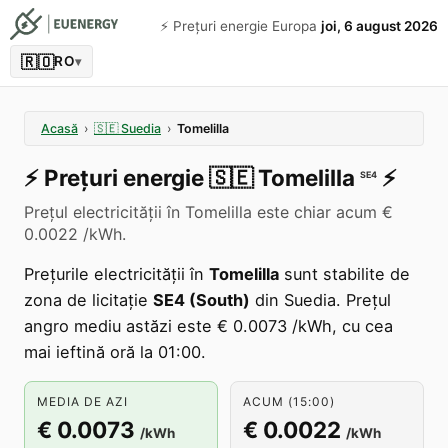
⚡️ Prețuri energie Europa
joi, 6 august 2026
🇷🇴
RO
▾
Acasă
›
🇸🇪
Suedia
›
Tomelilla
⚡️
Prețuri energie
🇸🇪
Tomelilla
⚡️
SE4
Prețul electricității în Tomelilla este chiar acum €
0.0022 /kWh.
Prețurile electricității în
Tomelilla
sunt stabilite de
zona de licitație
SE4 (South)
din Suedia. Prețul
angro mediu astăzi este € 0.0073 /kWh, cu cea
mai ieftină oră la 01:00.
MEDIA DE AZI
ACUM (15:00)
€ 0.0073
€ 0.0022
/kWh
/kWh