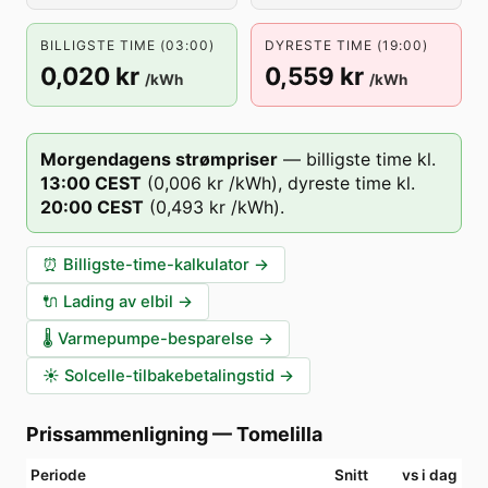
BILLIGSTE TIME (03:00)
DYRESTE TIME (19:00)
0,020 kr
0,559 kr
/kWh
/kWh
Morgendagens strømpriser
—
billigste time kl.
13
:00
CEST
(
0,006 kr
/kWh),
dyreste time kl.
20
:00
CEST
(
0,493 kr
/kWh).
⏰
Billigste-time-kalkulator
→
🔌
Lading av elbil
→
🌡️
Varmepumpe-besparelse
→
☀️
Solcelle-tilbakebetalingstid
→
Prissammenligning
—
Tomelilla
Periode
Snitt
vs i dag