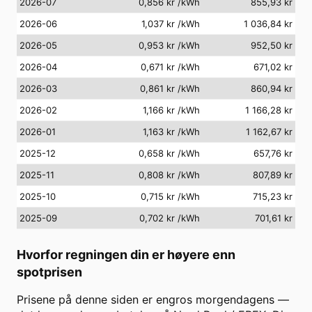
2026-07
0,856 kr
/kWh
855,93 kr
2026-06
1,037 kr
/kWh
1 036,84 kr
2026-05
0,953 kr
/kWh
952,50 kr
2026-04
0,671 kr
/kWh
671,02 kr
2026-03
0,861 kr
/kWh
860,94 kr
2026-02
1,166 kr
/kWh
1 166,28 kr
2026-01
1,163 kr
/kWh
1 162,67 kr
2025-12
0,658 kr
/kWh
657,76 kr
2025-11
0,808 kr
/kWh
807,89 kr
2025-10
0,715 kr
/kWh
715,23 kr
2025-09
0,702 kr
/kWh
701,61 kr
Hvorfor regningen din er høyere enn
spotprisen
Prisene på denne siden er engros morgendagens —