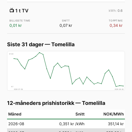
📺
1 t TV
0.6
0,01 kr
0,07 kr
0,34 kr
Siste 31 dager
—
Tomelilla
€
148
€
7
2026-07-09
2026-08-08
12-måneders prishistorikk
—
Tomelilla
Måned
Snitt
NOK/MWh
2026-08
0,351 kr
/kWh
351,14 kr