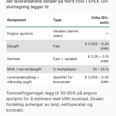
det leverandørene betaler på Nord Pool / EPEX. Din
sluttregning legger til:
Cirka (EU-
Komponent
Type
snitt)
Variabel (denne
Engros spotpris
—
siden)
€ 0.005 – 0.20
Elavgift
Fast
/kWh
€ 0.05 – 0.15
Nettleie
Fast + variabel
/kWh
MVA / merverdiavgift
% multiplikator
20 – 25 %
Leverandørpåslag +
Spesifikt for
€ 0.005 – 0.05
månedlig avgift
leverandør
/kWh
Tommelfingerregel: legg til 30–60% på engros
spotpris for å estimere reell kWh-kostnad. Eksakt
fordeling avhenger av land, nettoperatør og
kontrakt.