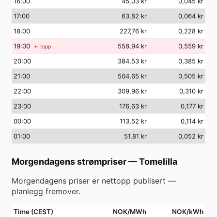
16
:00
45,03 kr
0,045 kr
17
:00
63,82 kr
0,064 kr
18
:00
227,76 kr
0,228 kr
19
:00
558,94 kr
0,559 kr
← topp
20
:00
384,53 kr
0,385 kr
21
:00
504,65 kr
0,505 kr
22
:00
309,96 kr
0,310 kr
23
:00
176,63 kr
0,177 kr
00
:00
113,52 kr
0,114 kr
01
:00
51,81 kr
0,052 kr
Morgendagens strømpriser
—
Tomelilla
Morgendagens priser er nettopp publisert —
planlegg fremover.
Time (CEST)
NOK/MWh
NOK/kWh