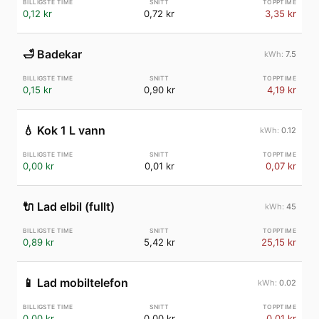
0,12 kr
0,72 kr
3,35 kr
🛁
Badekar
7.5
0,15 kr
0,90 kr
4,19 kr
💧
Kok 1 L vann
0.12
0,00 kr
0,01 kr
0,07 kr
🔌
Lad elbil (fullt)
45
0,89 kr
5,42 kr
25,15 kr
📱
Lad mobiltelefon
0.02
0,00 kr
0,00 kr
0,01 kr