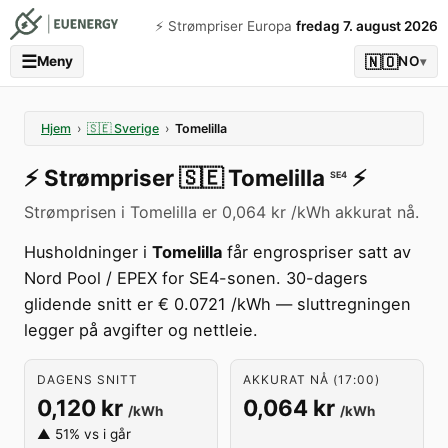
⚡️ Strømpriser Europa
fredag 7. august 2026
☰
🇳🇴
Meny
NO
▾
Hjem
›
🇸🇪
Sverige
›
Tomelilla
⚡️
Strømpriser
🇸🇪
Tomelilla
⚡️
SE4
Strømprisen i Tomelilla er 0,064 kr /kWh akkurat nå.
Husholdninger i
Tomelilla
får engrospriser satt av
Nord Pool / EPEX for SE4-sonen. 30-dagers
glidende snitt er € 0.0721 /kWh — sluttregningen
legger på avgifter og nettleie.
DAGENS SNITT
AKKURAT NÅ (17:00)
0,120 kr
0,064 kr
/kWh
/kWh
▲ 51% vs i går