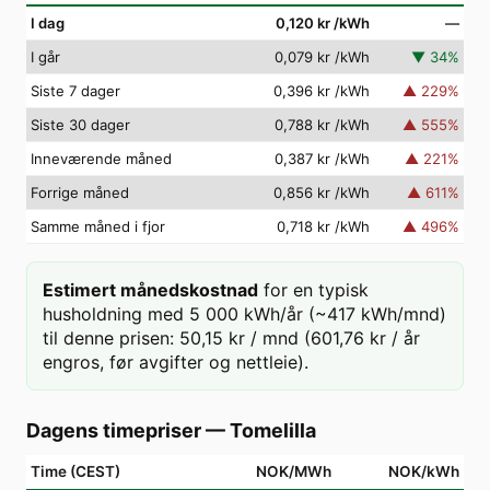
I dag
0,120 kr
/kWh
—
I går
0,079 kr
/kWh
▼
34
%
Siste 7 dager
0,396 kr
/kWh
▲
229
%
Siste 30 dager
0,788 kr
/kWh
▲
555
%
Inneværende måned
0,387 kr
/kWh
▲
221
%
Forrige måned
0,856 kr
/kWh
▲
611
%
Samme måned i fjor
0,718 kr
/kWh
▲
496
%
Estimert månedskostnad
for en typisk
husholdning med 5 000 kWh/år (~417 kWh/mnd)
til denne prisen: 50,15 kr / mnd (601,76 kr / år
engros, før avgifter og nettleie).
Dagens timepriser
—
Tomelilla
Time (CEST)
NOK/MWh
NOK/kWh