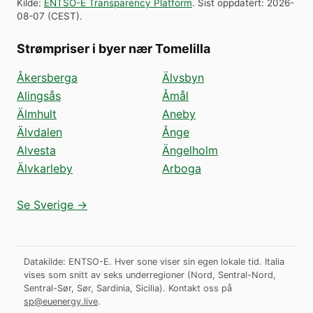
Kilde
:
ENTSO-E Transparency Platform
.
Sist oppdatert
:
2026-
08-07
(
CEST
).
Strømpriser i byer nær Tomelilla
Åkersberga
Älvsbyn
Alingsås
Åmål
Älmhult
Aneby
Älvdalen
Ånge
Alvesta
Ängelholm
Älvkarleby
Arboga
Se Sverige →
Datakilde: ENTSO-E. Hver sone viser sin egen lokale tid. Italia
vises som snitt av seks underregioner (Nord, Sentral-Nord,
Sentral-Sør, Sør, Sardinia, Sicilia).
Kontakt oss på
sp@euenergy.live
.