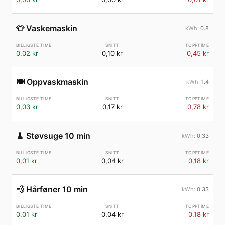
👕
Vaskemaskin
0.8
0,02 kr
0,10 kr
0,45 kr
🍽️
Oppvaskmaskin
1.4
0,03 kr
0,17 kr
0,78 kr
🧹
Støvsuge 10 min
0.33
0,01 kr
0,04 kr
0,18 kr
💨
Hårføner 10 min
0.33
0,01 kr
0,04 kr
0,18 kr