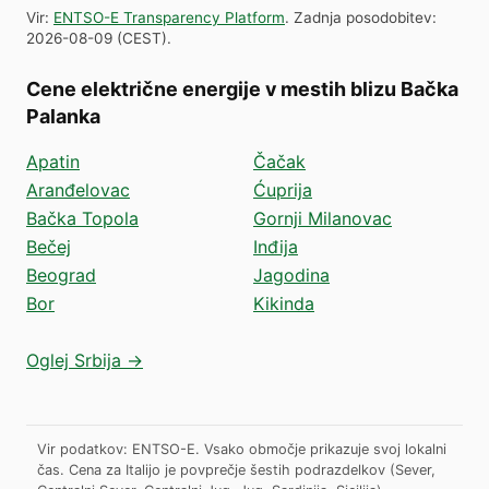
Vir
:
ENTSO-E Transparency Platform
.
Zadnja posodobitev
:
2026-08-09
(
CEST
).
Cene električne energije v mestih blizu Bačka
Palanka
Apatin
Čačak
Aranđelovac
Ćuprija
Bačka Topola
Gornji Milanovac
Bečej
Inđija
Beograd
Jagodina
Bor
Kikinda
Oglej Srbija →
Vir podatkov: ENTSO-E. Vsako območje prikazuje svoj lokalni
čas. Cena za Italijo je povprečje šestih podrazdelkov (Sever,