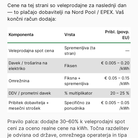
Cene na tej strani so veleprodajne za naslednji dan
— to plačajo dobavitelji na Nord Pool / EPEX. Vaš
končni račun dodaja:
Pribl. (povp.
Komponenta
Vrsta
EU)
Spremenljiva (ta
Veleprodajna spot cena
—
stran)
Davek / trošarina na
€ 0.005 – 0.20
Fiksen
elektriko
/kWh
Fiksna +
€ 0.05 – 0.15
Omrežnina
spremenljiva
/kWh
DDV / prometni davek
% multiplikator
20 – 25 %
Pribitek dobavitelja +
Specifično za
€ 0.005 – 0.05
mesečni strošek
ponudnika
/kWh
Pravilo palca: dodajte 30–60% k veleprodajni spot
ceni za oceno realne cene na kWh. Točna razdelitev
je odvisna od države, omrežnega operaterja in tipa