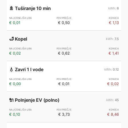
🚿
Tuširanje 10 min
6
€ 0,01
€ 0,50
€ 1,13
🛁
Kopel
7.5
€ 0,02
€ 0,62
€ 1,41
💧
Zavri 1 l vode
0.12
€ 0,00
€ 0,01
€ 0,02
🔌
Polnjenje EV (polno)
45
€ 0,10
€ 3,73
€ 8,46