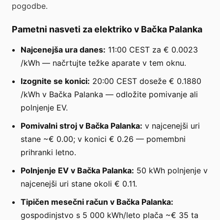
pogodbe.
Pametni nasveti za elektriko v Bačka Palanka
Najcenejša ura danes:
11:00 CEST za € 0.0023
/kWh — načrtujte težke aparate v tem oknu.
Izognite se konici:
20:00 CEST doseže € 0.1880
/kWh v Bačka Palanka — odložite pomivanje ali
polnjenje EV.
Pomivalni stroj v Bačka Palanka:
v najcenejši uri
stane ~€ 0.00; v konici € 0.26 — pomembni
prihranki letno.
Polnjenje EV v Bačka Palanka:
50 kWh polnjenje v
najcenejši uri stane okoli € 0.11.
Tipičen mesečni račun v Bačka Palanka:
gospodinjstvo s 5 000 kWh/leto plača ~€ 35 ta