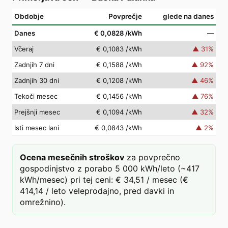
Obdobje
Povprečje
glede na danes
Danes
€ 0,0828
/kWh
—
Včeraj
€ 0,1083
/kWh
▲
31
%
Zadnjih 7 dni
€ 0,1588
/kWh
▲
92
%
Zadnjih 30 dni
€ 0,1208
/kWh
▲
46
%
Tekoči mesec
€ 0,1456
/kWh
▲
76
%
Prejšnji mesec
€ 0,1094
/kWh
▲
32
%
Isti mesec lani
€ 0,0843
/kWh
▲
2
%
Ocena mesečnih stroškov
za povprečno
gospodinjstvo z porabo 5 000 kWh/leto (~417
kWh/mesec) pri tej ceni: € 34,51 / mesec (€
414,14 / leto veleprodajno, pred davki in
omrežnino).