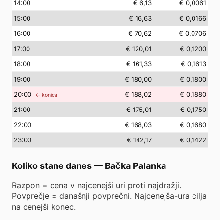
14
:00
€ 6,13
€ 0,0061
15
:00
€ 16,63
€ 0,0166
16
:00
€ 70,62
€ 0,0706
17
:00
€ 120,01
€ 0,1200
18
:00
€ 161,33
€ 0,1613
19
:00
€ 180,00
€ 0,1800
20
:00
€ 188,02
€ 0,1880
← konica
21
:00
€ 175,01
€ 0,1750
22
:00
€ 168,03
€ 0,1680
23
:00
€ 142,17
€ 0,1422
Koliko stane danes
—
Bačka Palanka
Razpon = cena v najcenejši uri proti najdražji.
Povprečje = današnji povprečni. Najcenejša-ura cilja
na cenejši konec.