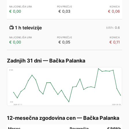
€ 0,00
€ 0,03
€ 0,06
📺
1 h televizije
0.6
€ 0,00
€ 0,05
€ 0,11
Zadnjih 31 dni
—
Bačka Palanka
€
185
€
58
2026-07-11
2026-08-09
12-mesečna zgodovina cen
—
Bačka Palanka
Mesec
Povprečje
€/MWh