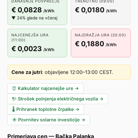
DANAŠNJE POVPREČJE
TRENUTNO (09:00)
€ 0,0828
€ 0,0180
/kWh
/kWh
▼ 24% glede na včeraj
NAJCENEJŠA URA
NAJDRAŽJA URA (20:00)
(11:00)
€ 0,1880
/kWh
€ 0,0023
/kWh
Cene za jutri
:
objavljene 12:00–13:00 CEST
.
⏰
Kalkulator najcenejše ure
→
🔌
Strošek polnjenja električnega vozila
→
🌡️
Prihranek toplotne črpalke
→
☀️
Povrnitev solarne investicije
→
Primerjava cen
—
Bačka Palanka