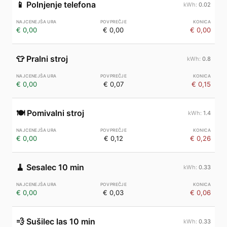
📱
Polnjenje telefona
0.02
€ 0,00
€ 0,00
€ 0,00
👕
Pralni stroj
0.8
€ 0,00
€ 0,07
€ 0,15
🍽️
Pomivalni stroj
1.4
€ 0,00
€ 0,12
€ 0,26
🧹
Sesalec 10 min
0.33
€ 0,00
€ 0,03
€ 0,06
💨
Sušilec las 10 min
0.33