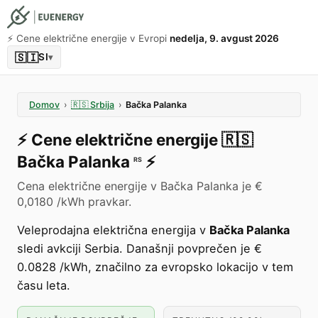
⚡️ Cene električne energije v Evropi
nedelja, 9. avgust 2026
🇸🇮
SI
▾
Domov
›
🇷🇸
Srbija
›
Bačka Palanka
⚡️
Cene električne energije
🇷🇸
Bačka Palanka
⚡️
RS
Cena električne energije v Bačka Palanka je €
0,0180 /kWh pravkar.
Veleprodajna električna energija v
Bačka Palanka
sledi avkciji Serbia. Današnji povprečen je €
0.0828 /kWh, značilno za evropsko lokacijo v tem
času leta.