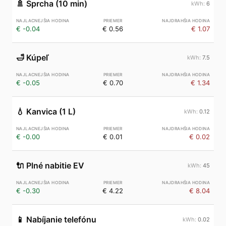
🚿
Sprcha (10 min)
6
€ -0.04
€ 0.56
€ 1.07
🛁
Kúpeľ
7.5
€ -0.05
€ 0.70
€ 1.34
💧
Kanvica (1 L)
0.12
€ -0.00
€ 0.01
€ 0.02
🔌
Plné nabitie EV
45
€ -0.30
€ 4.22
€ 8.04
📱
Nabíjanie telefónu
0.02