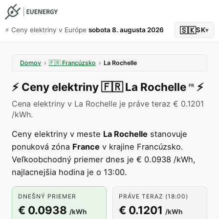
🇸🇰
⚡️ Ceny elektriny v Európe
sobota 8. augusta 2026
SK
▾
Domov
›
🇫🇷
Francúzsko
›
La Rochelle
⚡️
Ceny elektriny
🇫🇷
La Rochelle
⚡️
FR
Cena elektriny v La Rochelle je práve teraz € 0.1201
/kWh.
Ceny elektriny v meste
La Rochelle
stanovuje
ponuková zóna
France
v krajine Francúzsko.
Veľkoobchodný priemer dnes je € 0.0938 /kWh,
najlacnejšia hodina je o 13:00.
DNEŠNÝ PRIEMER
PRÁVE TERAZ (18:00)
€ 0.0938
€ 0.1201
/kWh
/kWh