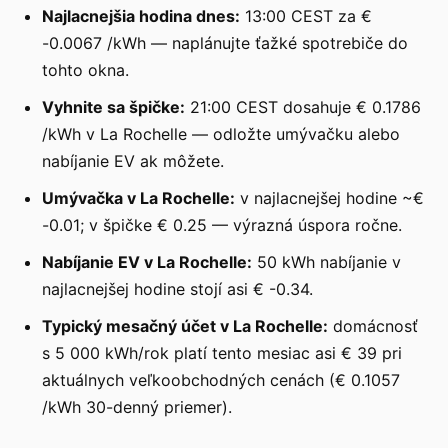
Najlacnejšia hodina dnes:
13:00 CEST za €
-0.0067 /kWh — naplánujte ťažké spotrebiče do
tohto okna.
Vyhnite sa špičke:
21:00 CEST dosahuje € 0.1786
/kWh v La Rochelle — odložte umývačku alebo
nabíjanie EV ak môžete.
Umývačka v La Rochelle:
v najlacnejšej hodine ~€
-0.01; v špičke € 0.25 — výrazná úspora ročne.
Nabíjanie EV v La Rochelle:
50 kWh nabíjanie v
najlacnejšej hodine stojí asi € -0.34.
Typický mesačný účet v La Rochelle:
domácnosť
s 5 000 kWh/rok platí tento mesiac asi € 39 pri
aktuálnych veľkoobchodných cenách (€ 0.1057
/kWh 30-denný priemer).