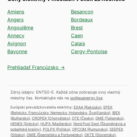
Amiens
Besançon
Angers
Bordeaux
Angoulême
Brest
Annecy
Caen
Avignon
Calais
Bayonne
Cergy-Pontoise
Prehliadať Francúzsko →
Zdroj údajov: ENTSO-E. Každá zóna zobrazuje svoj vlastný
miestny čas.
Kontaktujte nás na
sp@euenergy.live
.
Európski prevádzkovatelia elektriny:
EXAA
(
Rakúsko
)
,
EPEX
(
Belgicko, Francúzsko, Nemecko, Holandsko, Švajčiarsko
)
,
IBEX
(
Bulharsko
)
,
CROPEX
(
Chorvátsko
)
,
OTE
(
Česko
)
,
GME
(
Taliansko
)
,
HENEX
(
Grécko
)
,
HUPX
(
Maďarsko
)
,
Nord Pool Spot
(
Škandinávia a
pobaltské krajiny
)
,
POLPX
(
Poľsko
)
,
OPCOM
(
Rumunsko
)
,
SEEPEX
(
Srbsko
)
,
OMIE
(
Španielsko a Portugalsko
)
,
OKTE
(
Slovensko
)
,