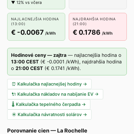
▼ 12% vs včera
NAJLACNEJŠIA HODINA
NAJDRAHŠIA HODINA
(13:00)
(21:00)
€ -0.0067
€ 0.1786
/kWh
/kWh
Hodinové ceny — zajtra
—
najlacnejšia hodina o
13
:00
CEST
(
€ -0.0001
/kWh),
najdrahšia hodina
o
21
:00
CEST
(
€ 0.1741
/kWh).
⏰
Kalkulačka najlacnejšej hodiny
→
🔌
Kalkulačka nákladov na nabíjanie EV
→
🌡️
Kalkulačka tepelného čerpadla
→
☀️
Kalkulačka návratnosti solárov
→
Porovnanie cien
—
La Rochelle