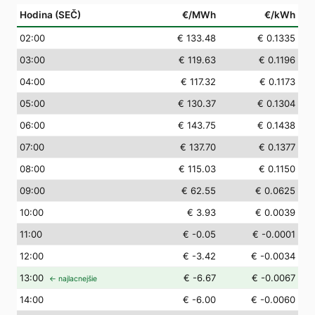
Hodina (SEČ)
€/MWh
€/kWh
02
:00
€ 133.48
€ 0.1335
03
:00
€ 119.63
€ 0.1196
04
:00
€ 117.32
€ 0.1173
05
:00
€ 130.37
€ 0.1304
06
:00
€ 143.75
€ 0.1438
07
:00
€ 137.70
€ 0.1377
08
:00
€ 115.03
€ 0.1150
09
:00
€ 62.55
€ 0.0625
10
:00
€ 3.93
€ 0.0039
11
:00
€ -0.05
€ -0.0001
12
:00
€ -3.42
€ -0.0034
13
:00
€ -6.67
€ -0.0067
← najlacnejšie
14
:00
€ -6.00
€ -0.0060