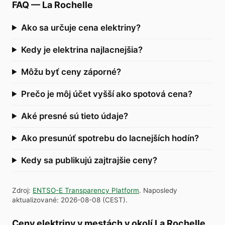
FAQ
—
La Rochelle
Ako sa určuje cena elektriny?
Kedy je elektrina najlacnejšia?
Môžu byť ceny záporné?
Prečo je môj účet vyšší ako spotová cena?
Aké presné sú tieto údaje?
Ako presunúť spotrebu do lacnejších hodín?
Kedy sa publikujú zajtrajšie ceny?
Zdroj
:
ENTSO-E Transparency Platform
.
Naposledy
aktualizované
:
2026-08-08
(
CEST
).
Ceny elektriny v mestách v okolí La Rochelle