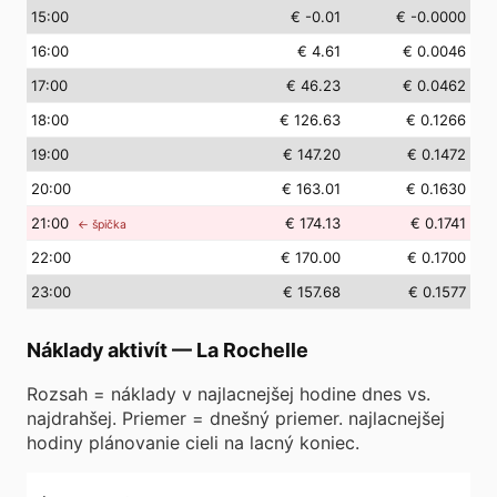
15
:00
€ -0.01
€ -0.0000
16
:00
€ 4.61
€ 0.0046
17
:00
€ 46.23
€ 0.0462
18
:00
€ 126.63
€ 0.1266
19
:00
€ 147.20
€ 0.1472
20
:00
€ 163.01
€ 0.1630
21
:00
€ 174.13
€ 0.1741
← špička
22
:00
€ 170.00
€ 0.1700
23
:00
€ 157.68
€ 0.1577
Náklady aktivít
—
La Rochelle
Rozsah = náklady v najlacnejšej hodine dnes vs.
najdrahšej. Priemer = dnešný priemer. najlacnejšej
hodiny plánovanie cieli na lacný koniec.