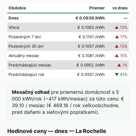
Obdobie
Priemer
vs dnes
Dnes
€ 0.0938
/kWh
—
Včera
€ 0.1063
/kWh
▲
13
%
Posledných 7 dní
€ 0.1101
/kWh
▲
17
%
Posledných 30 dní
€ 0.1057
/kWh
▲
13
%
Aktuálny mesiac
€ 0.1081
/kWh
▲
15
%
Predchádzajúci mesiac
€ 0.0952
/kWh
▲
1
%
Predchádzajúci rok
€ 0.0551
/kWh
▼
41
%
Mesačný odhad
pre priemernú domácnosť s 5
000 kWh/rok (~417 kWh/mesiac) za túto cenu: €
39.10 / mesiac (€ 469.18 / rok veľkoobchodne,
pred daňami a sieťovými poplatkami).
Hodinové ceny — dnes
—
La Rochelle