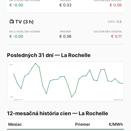
€ -0.00
€ 0.03
€ 0.06
📺
TV (3 h)
0.6
€ -0.00
€ 0.06
€ 0.11
Posledných 31 dní
—
La Rochelle
€
153
€
50
2026-07-10
2026-08-09
12-mesačná história cien
—
La Rochelle
Mesiac
Priemer
€/MWh