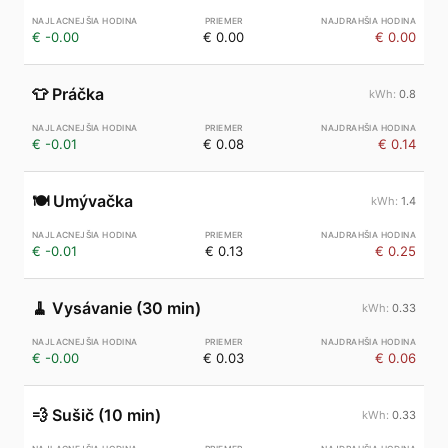
€ -0.00
€ 0.00
€ 0.00
👕
Práčka
0.8
€ -0.01
€ 0.08
€ 0.14
🍽️
Umývačka
1.4
€ -0.01
€ 0.13
€ 0.25
🧹
Vysávanie (30 min)
0.33
€ -0.00
€ 0.03
€ 0.06
💨
Sušič (10 min)
0.33