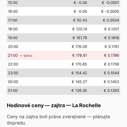
15
:00
€ -0.06
€ -0.0001
16
:00
€ -0.00
€ -0.0000
17
:00
€ 50.43
€ 0.0504
18
:00
€ 120.14
€ 0.1201
19
:00
€ 161.79
€ 0.1618
20
:00
€ 176.09
€ 0.1761
21
:00
€ 178.61
€ 0.1786
← špička
22
:00
€ 170.85
€ 0.1709
23
:00
€ 154.42
€ 0.1544
00
:00
€ 145.27
€ 0.1453
01
:00
€ 139.35
€ 0.1393
Hodinové ceny — zajtra
—
La Rochelle
Ceny na zajtra boli práve zverejnené — plánujte
dopredu.