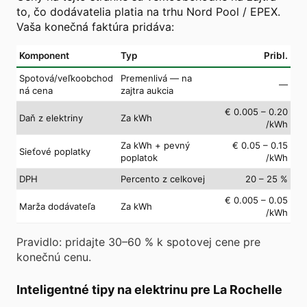
to, čo dodávatelia platia na trhu Nord Pool / EPEX.
Vaša konečná faktúra pridáva:
Komponent
Typ
Pribl.
Spotová/veľkoobchod
Premenlivá — na
—
ná cena
zajtra aukcia
€ 0.005 – 0.20
Daň z elektriny
Za kWh
/kWh
Za kWh + pevný
€ 0.05 – 0.15
Sieťové poplatky
poplatok
/kWh
DPH
Percento z celkovej
20 – 25 %
€ 0.005 – 0.05
Marža dodávateľa
Za kWh
/kWh
Pravidlo: pridajte 30–60 % k spotovej cene pre
konečnú cenu.
Inteligentné tipy na elektrinu pre La Rochelle