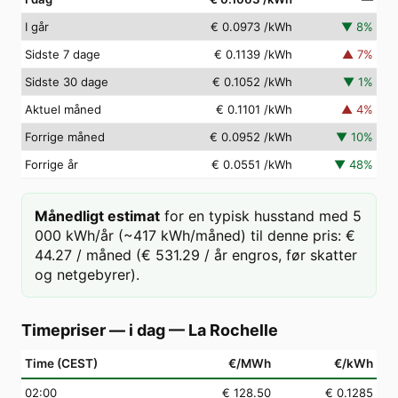
I går
€ 0.0973
/kWh
▼
8
%
Sidste 7 dage
€ 0.1139
/kWh
▲
7
%
Sidste 30 dage
€ 0.1052
/kWh
▼
1
%
Aktuel måned
€ 0.1101
/kWh
▲
4
%
Forrige måned
€ 0.0952
/kWh
▼
10
%
Forrige år
€ 0.0551
/kWh
▼
48
%
Månedligt estimat
for en typisk husstand med 5
000 kWh/år (~417 kWh/måned) til denne pris: €
44.27 / måned (€ 531.29 / år engros, før skatter
og netgebyrer).
Timepriser — i dag
—
La Rochelle
Time (CEST)
€/MWh
€/kWh
02
:00
€ 128.50
€ 0.1285