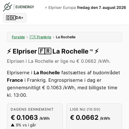
⚡️ Elpriser Europa
fredag den 7. august 2026
🇩🇰
DA
▾
Forside
›
🇫🇷
Frankrig
›
La Rochelle
⚡️
Elpriser
🇫🇷
La Rochelle
⚡️
FR
Elprisen i La Rochelle er lige nu € 0.0662 /kWh.
Elpriserne i
La Rochelle
fastsættes af budområdet
France
i Frankrig. Engrospriserne i dag er
gennemsnitligt € 0.1063 /kWh, med billigste time
kl. 13:00.
DAGENS GENNEMSNIT
LIGE NU (10:00)
€ 0.1063
€ 0.0662
/kWh
/kWh
▲ 9% vs i går