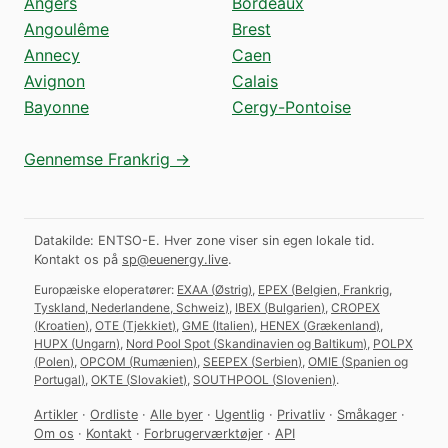
Angers
Bordeaux
Angoulême
Brest
Annecy
Caen
Avignon
Calais
Bayonne
Cergy-Pontoise
Gennemse Frankrig →
Datakilde: ENTSO-E. Hver zone viser sin egen lokale tid.
Kontakt os på
sp@euenergy.live
.
Europæiske eloperatører:
EXAA
(
Østrig
)
,
EPEX
(
Belgien, Frankrig,
Tyskland, Nederlandene, Schweiz
)
,
IBEX
(
Bulgarien
)
,
CROPEX
(
Kroatien
)
,
OTE
(
Tjekkiet
)
,
GME
(
Italien
)
,
HENEX
(
Grækenland
)
,
HUPX
(
Ungarn
)
,
Nord Pool Spot
(
Skandinavien og Baltikum
)
,
POLPX
(
Polen
)
,
OPCOM
(
Rumænien
)
,
SEEPEX
(
Serbien
)
,
OMIE
(
Spanien og
Portugal
)
,
OKTE
(
Slovakiet
)
,
SOUTHPOOL
(
Slovenien
)
.
Artikler
·
Ordliste
·
Alle byer
·
Ugentlig
·
Privatliv
·
Småkager
·
Om os
·
Kontakt
·
Forbrugerværktøjer
·
API