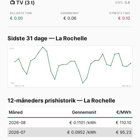
📺
TV (3 t)
0.6
€ 0.00
€ 0.06
€ 0.10
Sidste 31 dage
—
La Rochelle
€
153
€
50
2026-07-09
2026-08-07
12-måneders prishistorik
—
La Rochelle
Måned
Gennemsnit
€/MWh
2026-08
€ 0.1101
/kWh
€ 110.10
2026-07
€ 0.0952
/kWh
€ 95.23