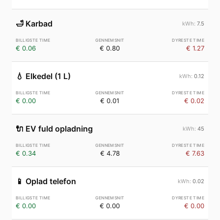
🛁
Karbad
7.5
€ 0.06
€ 0.80
€ 1.27
💧
Elkedel (1 L)
0.12
€ 0.00
€ 0.01
€ 0.02
🔌
EV fuld opladning
45
€ 0.34
€ 4.78
€ 7.63
📱
Oplad telefon
0.02
€ 0.00
€ 0.00
€ 0.00