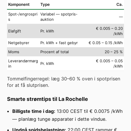
Komponent
Type
Ca.
Spot-/engrospri
Variabel — spotpris-
—
s
auktion
€ 0.005 – 0.20
Elafgift
Pr. kWh
/kWh
Netgebyrer
Pr. kWh + fast gebyr
€ 0.05 – 0.15 /kWh
Moms
Procent af total
20 – 25 %
Leverandørmarg
€ 0.005 – 0.05
Pr. kWh
in
/kWh
Tommelfingerregel: læg 30–60 % oven i spotprisen
for at få slutprisen.
Smarte strømtips til La Rochelle
Billigste time i dag:
13:00 CEST til € 0.0075 /kWh
— planlæg tunge apparater i dette vindue.
Undgå spidsbelastning:
22:00 CEST rammer €