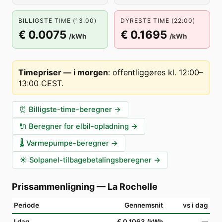
BILLIGSTE TIME (13:00)
DYRESTE TIME (22:00)
€ 0.0075
€ 0.1695
/kWh
/kWh
Timepriser — i morgen
:
offentliggøres kl. 12:00–
13:00 CEST
.
⏰
Billigste-time-beregner
→
🔌
Beregner for elbil-opladning
→
🌡️
Varmepumpe-beregner
→
☀️
Solpanel-tilbagebetalingsberegner
→
Prissammenligning
—
La Rochelle
Periode
Gennemsnit
vs i dag
I dag
€ 0.1063
/kWh
—