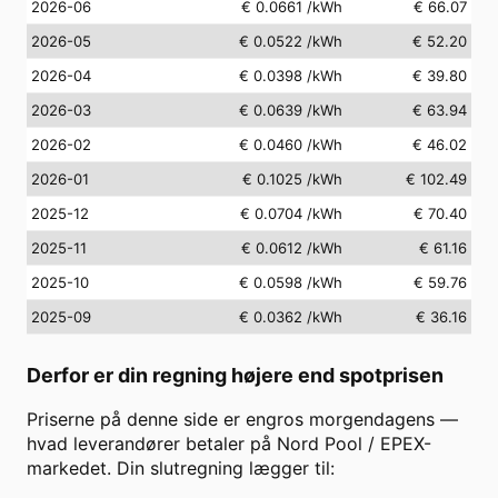
2026-06
€ 0.0661
/kWh
€ 66.07
2026-05
€ 0.0522
/kWh
€ 52.20
2026-04
€ 0.0398
/kWh
€ 39.80
2026-03
€ 0.0639
/kWh
€ 63.94
2026-02
€ 0.0460
/kWh
€ 46.02
2026-01
€ 0.1025
/kWh
€ 102.49
2025-12
€ 0.0704
/kWh
€ 70.40
2025-11
€ 0.0612
/kWh
€ 61.16
2025-10
€ 0.0598
/kWh
€ 59.76
2025-09
€ 0.0362
/kWh
€ 36.16
Derfor er din regning højere end spotprisen
Priserne på denne side er engros morgendagens —
hvad leverandører betaler på Nord Pool / EPEX-
markedet. Din slutregning lægger til: