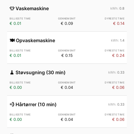
👕
Vaskemaskine
0.8
€ 0.01
€ 0.09
€ 0.14
🍽️
Opvaskemaskine
1.4
€ 0.01
€ 0.15
€ 0.24
🧹
Støvsugning (30 min)
0.33
€ 0.00
€ 0.04
€ 0.06
💨
Hårtørrer (10 min)
0.33
€ 0.00
€ 0.04
€ 0.06