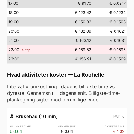
17
:00
€ 81.70
€ 0.0817
18
:00
€ 123.42
€ 0.1234
19
:00
€ 150.33
€ 0.1503
20
:00
€ 162.09
€ 0.1621
21
:00
€ 163.12
€ 0.1631
22
:00
€ 169.52
€ 0.1695
← top
23
:00
€ 156.91
€ 0.1569
Hvad aktiviteter koster
—
La Rochelle
Interval = omkostning i dagens billigste time vs.
dyreste. Gennemsnit = dagens snit. Billigste-time-
planlægning sigter mod den billige ende.
🚿
Brusebad (10 min)
6
€ 0.04
€ 0.64
€ 1.02