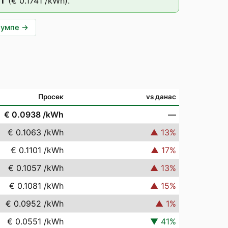
ST
(
€ 0.1741
/kWh).
пумпе
→
Просек
vs данас
€ 0.0938
/kWh
—
€ 0.1063
/kWh
▲
13
%
€ 0.1101
/kWh
▲
17
%
€ 0.1057
/kWh
▲
13
%
€ 0.1081
/kWh
▲
15
%
€ 0.0952
/kWh
▲
1
%
€ 0.0551
/kWh
▼
41
%