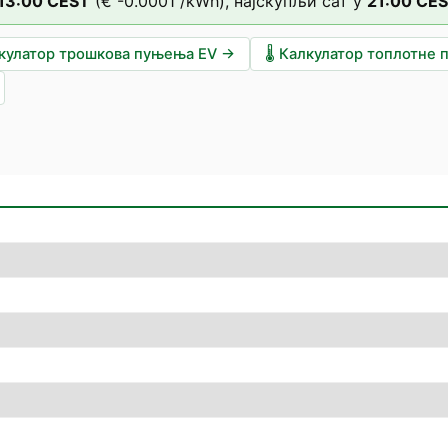
13
:00
CEST
(
€ -0.0001
/kWh),
најскупљи сат у
21
:00
CE
кулатор трошкова пуњења EV
→
🌡️
Калкулатор топлотне 