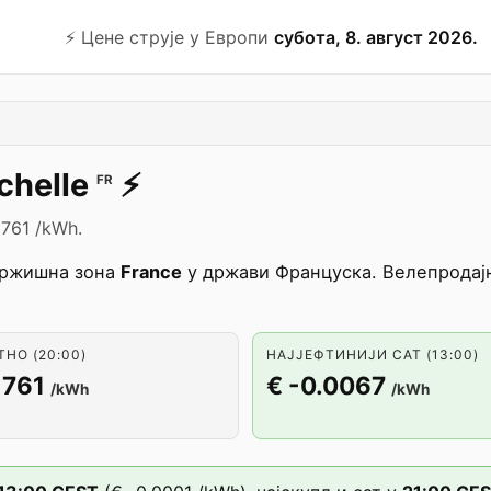
⚡️ Цене струје у Европи
субота, 8. август 2026.
chelle
⚡️
FR
1761 /kWh.
тржишна зона
France
у држави Француска. Велепродајни
НО (20:00)
НАЈЈЕФТИНИЈИ САТ (13:00)
1761
€ -0.0067
/kWh
/kWh