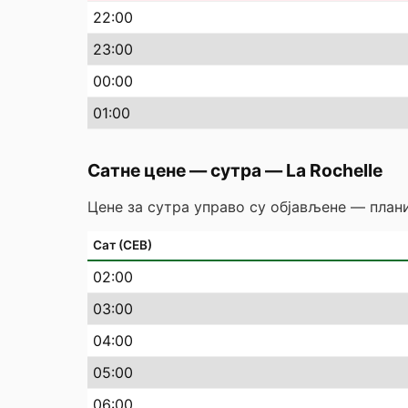
22
:00
23
:00
00
:00
01
:00
Сатне цене — сутра
—
La Rochelle
Цене за сутра управо су објављене — плани
Сат (СЕВ)
02
:00
03
:00
04
:00
05
:00
06
:00