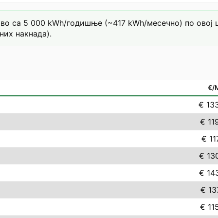
о са 5 000 kWh/годишње (~417 kWh/месечно) по овој цен
них накнада).
€/
€ 13
€ 11
€ 11
€ 13
€ 14
€ 13
€ 11