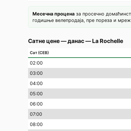
Месечна процена
за просечно домаћинств
годишње велепродаја, пре пореза и мреж
Сатне цене — данас
—
La Rochelle
Сат (СЕВ)
02
:00
03
:00
04
:00
05
:00
06
:00
07
:00
08
:00