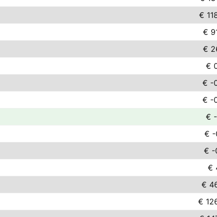
€ 11
€ 9
€ 2
€ 
€ -
€ -
€ -
€ -
€ -
€ 
€ 4
€ 12