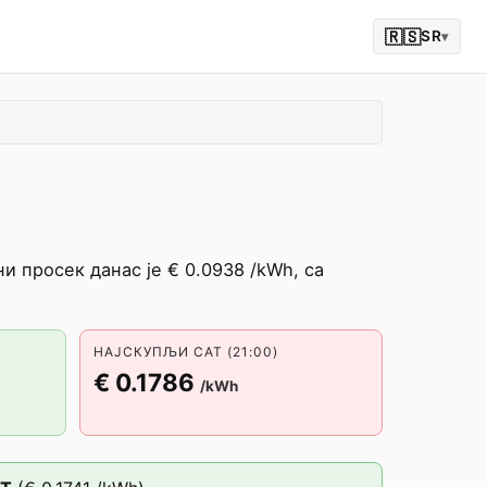
🇷🇸
SR
▾
 просек данас је € 0.0938 /kWh, са
НАЈСКУПЉИ САТ (21:00)
€ 0.1786
/kWh