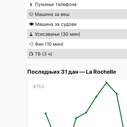
📱
Пуњење телефона
👕
Машина за веш
🍽️
Машина за судове
🧹
Усисавање (30 мин)
💨
Фен (10 мин)
📺
ТВ (3 ч)
Последњих 31 дан
—
La Rochelle
€
153