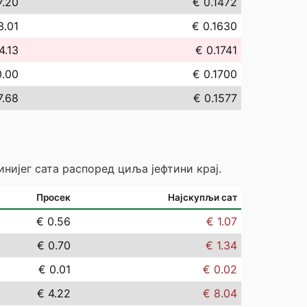
7.20
€ 0.1472
3.01
€ 0.1630
4.13
€ 0.1741
0.00
€ 0.1700
7.68
€ 0.1577
инијег сата распоред циља јефтини крај.
Просек
Најскупљи сат
€ 0.56
€ 1.07
€ 0.70
€ 1.34
€ 0.01
€ 0.02
€ 4.22
€ 8.04