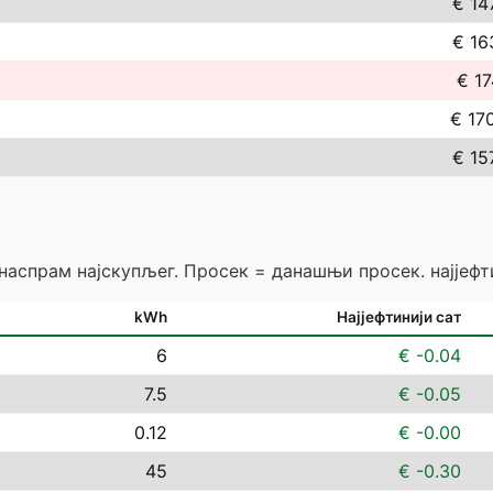
€ 14
€ 16
€ 17
€ 17
€ 15
 наспрам најскупљег. Просек = данашњи просек. најјефт
kWh
Најјефтинији сат
6
€ -0.04
7.5
€ -0.05
0.12
€ -0.00
45
€ -0.30