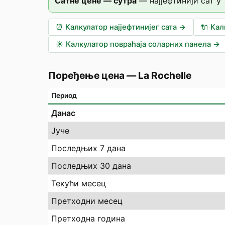
Сатне цене — сутра
—
најјефтинији сат у
⏰
Калкулатор најјефтинијег сата
→
🔌
Кал
☀️
Калкулатор повраћаја соларних панела
→
Поређење цена
—
La Rochelle
Период
Данас
Јуче
Последњих 7 дана
Последњих 30 дана
Текући месец
Претходни месец
Претходна година