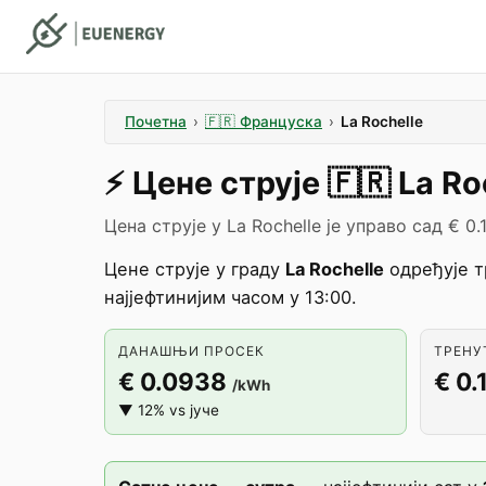
Почетна
›
🇫🇷
Француска
›
La Rochelle
⚡️
Цене струје
🇫🇷
La Ro
Цена струје у La Rochelle је управо сад € 0.
Цене струје у граду
La Rochelle
одређује 
најјефтинијим часом у 13:00.
ДАНАШЊИ ПРОСЕК
ТРЕНУТ
€ 0.0938
€ 0.
/kWh
▼ 12% vs јуче