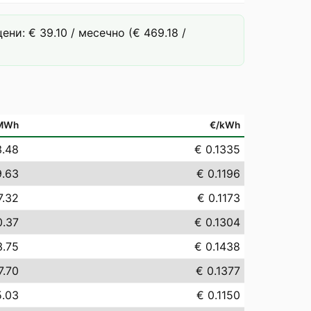
и: € 39.10 / месечно (€ 469.18 /
MWh
€/kWh
3.48
€ 0.1335
9.63
€ 0.1196
7.32
€ 0.1173
0.37
€ 0.1304
3.75
€ 0.1438
7.70
€ 0.1377
5.03
€ 0.1150