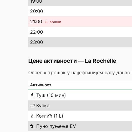
19
:00
20
:00
21
:00
← вршни
22
:00
23
:00
Цене активности
—
La Rochelle
Опсег = трошак у најјефтинијем сату данас
Активност
🚿
Туш (10 мин)
🛁
Купка
💧
Котлић (1 L)
🔌
Пуно пуњење EV