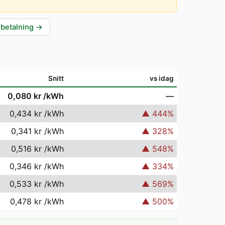
rbetalning
→
Snitt
vs idag
0,080 kr
/kWh
—
0,434 kr
/kWh
▲
444
%
0,341 kr
/kWh
▲
328
%
0,516 kr
/kWh
▲
548
%
0,346 kr
/kWh
▲
334
%
0,533 kr
/kWh
▲
569
%
0,478 kr
/kWh
▲
500
%