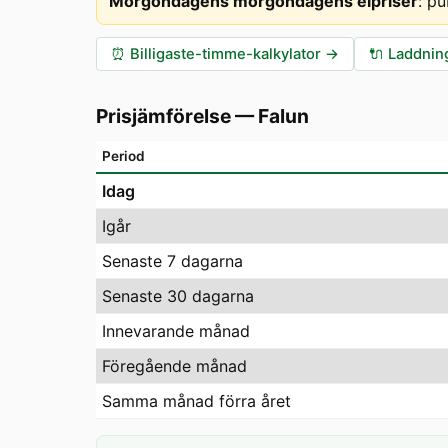
Morgondagens morgondagens elpriser
:
pu
⏰
Billigaste-timme-kalkylator
→
🔌
Laddning
Prisjämförelse
—
Falun
Period
Idag
Igår
Senaste 7 dagarna
Senaste 30 dagarna
Innevarande månad
Föregående månad
Samma månad förra året