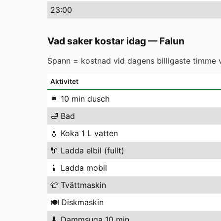
23
:00
Vad saker kostar idag
—
Falun
Spann = kostnad vid dagens billigaste timme vs
Aktivitet
🚿
10 min dusch
🛁
Bad
💧
Koka 1 L vatten
🔌
Ladda elbil (fullt)
📱
Ladda mobil
👕
Tvättmaskin
🍽️
Diskmaskin
🧹
Dammsuga 10 min