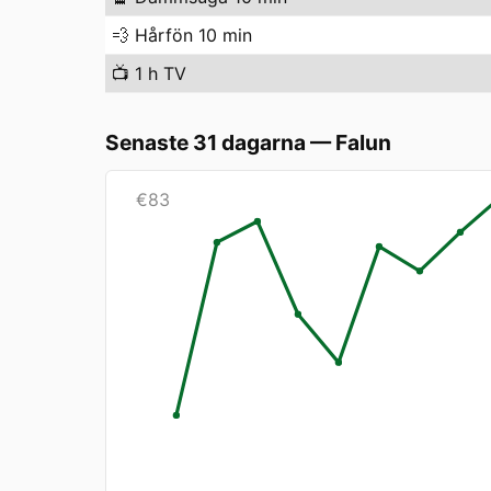
💨
Hårfön 10 min
📺
1 h TV
Senaste 31 dagarna
—
Falun
€
83