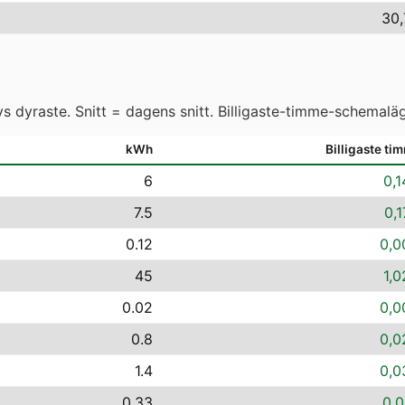
30,
 dyraste. Snitt = dagens snitt. Billigaste-timme-schemaläg
kWh
Billigaste ti
6
0,1
7.5
0,1
0.12
0,0
45
1,0
0.02
0,0
0.8
0,0
1.4
0,0
0.33
0,0