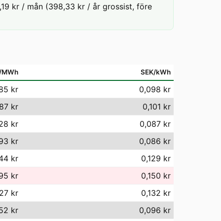
19 kr / mån (398,33 kr / år grossist, före
/MWh
SEK/kWh
85 kr
0,098 kr
87 kr
0,101 kr
28 kr
0,087 kr
93 kr
0,086 kr
44 kr
0,129 kr
95 kr
0,150 kr
27 kr
0,132 kr
52 kr
0,096 kr