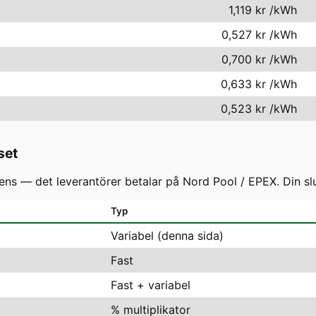
1,119 kr
/kWh
0,527 kr
/kWh
0,700 kr
/kWh
0,633 kr
/kWh
0,523 kr
/kWh
set
s — det leverantörer betalar på Nord Pool / EPEX. Din slutf
Typ
Variabel (denna sida)
Fast
Fast + variabel
% multiplikator