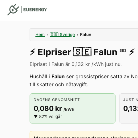
Hem
›
🇸🇪
Sverige
›
Falun
⚡️
Elpriser
🇸🇪
Falun
⚡️
SE3
Elpriset i Falun är 0,132 kr /kWh just nu.
Hushåll i
Falun
ser grossistpriser satta av No
till skatter och nätavgift.
DAGENS GENOMSNITT
JUST N
0,080 kr
0,13
/kWh
▼ 82% vs igår