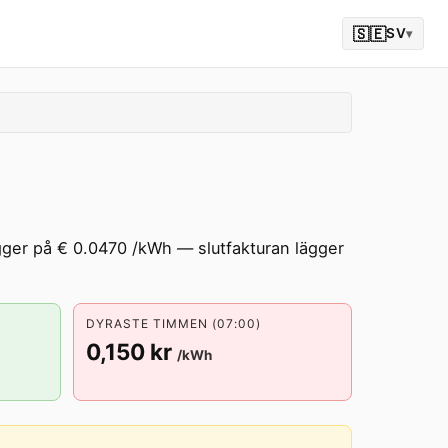
🇸🇪
SV
▾
igger på € 0.0470 /kWh — slutfakturan lägger
DYRASTE TIMMEN (07:00)
0,150 kr
/kWh