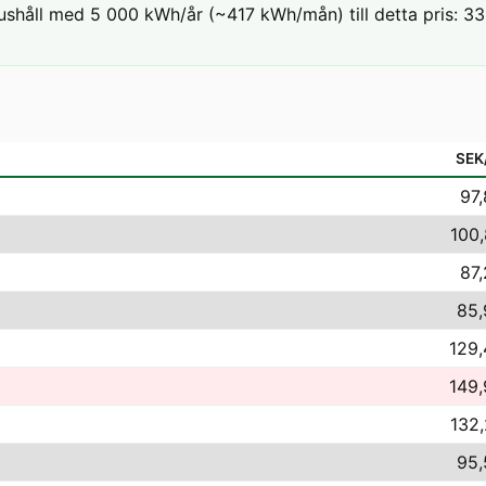
ushåll med 5 000 kWh/år (~417 kWh/mån) till detta pris: 33,
SEK
97,
100,
87,
85,
129,
149,
132,
95,