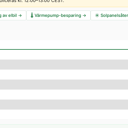
bliceras kl. 12:00–13:00 CEST
.
 av elbil
→
🌡️
Värmepump-besparing
→
☀️
Solpanelsåte