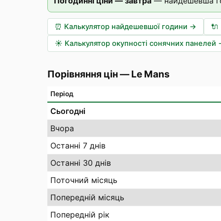
Погодинні ціни — завтра
—
найдешевша г
⏰
Калькулятор найдешевшої години
→
🔌
☀️
Калькулятор окупності сонячних панелей
Порівняння цін
—
Le Mans
Період
Сьогодні
Вчора
Останні 7 днів
Останні 30 днів
Поточний місяць
Попередній місяць
Попередній рік