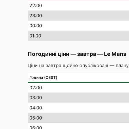
22
:00
23
:00
00
:00
01
:00
Погодинні ціни — завтра
—
Le Mans
Ціни на завтра щойно опубліковані — плану
Година (CEST)
02
:00
03
:00
04
:00
05
:00
06
:00