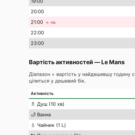
19
:00
20
:00
21
:00
← пік
22
:00
23
:00
Вартість активностей
—
Le Mans
Діапазон = вартість у найдешевшу годину 
цілиться у дешевий бік.
Активність
🚿
Душ (10 хв)
🛁
Ванна
💧
Чайник (1 L)