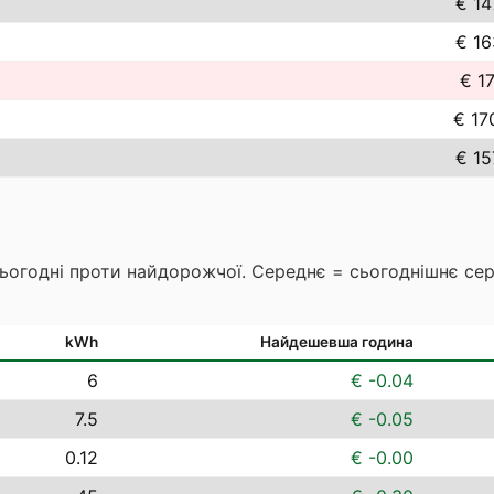
€ 14
€ 16
€ 17
€ 17
€ 15
сьогодні проти найдорожчої. Середнє = сьогоднішнє се
kWh
Найдешевша година
6
€ -0.04
7.5
€ -0.05
0.12
€ -0.00