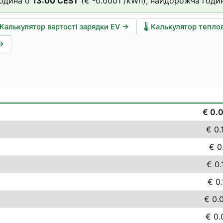
одина о
13
:00
CEST
(
€ -0.0001
/kWh),
найдорожча годи
Калькулятор вартості зарядки EV
→
🌡️
Калькулятор тепло
→
€ 0.
€ 0.
€ 0
€ 0.
€ 0
€ 0.
€ 0.