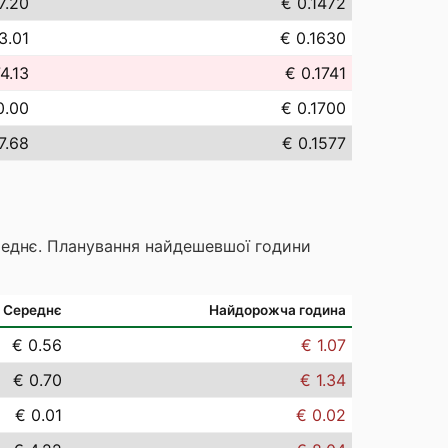
7.20
€ 0.1472
3.01
€ 0.1630
4.13
€ 0.1741
0.00
€ 0.1700
7.68
€ 0.1577
реднє. Планування найдешевшої години
Середнє
Найдорожча година
€ 0.56
€ 1.07
€ 0.70
€ 1.34
€ 0.01
€ 0.02