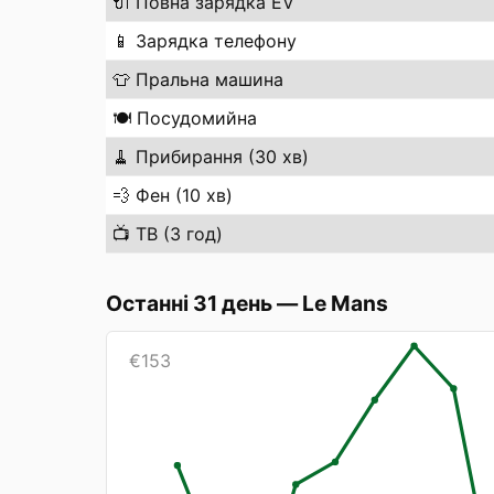
🔌
Повна зарядка EV
📱
Зарядка телефону
👕
Пральна машина
🍽️
Посудомийна
🧹
Прибирання (30 хв)
💨
Фен (10 хв)
📺
ТВ (3 год)
Останні 31 день
—
Le Mans
€
153