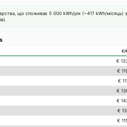
ства, що споживає 5 000 kWh/рік (~417 kWh/місяць) за 
в).
s
€
€ 13
€ 11
€ 11
€ 13
€ 14
€ 13
€ 11