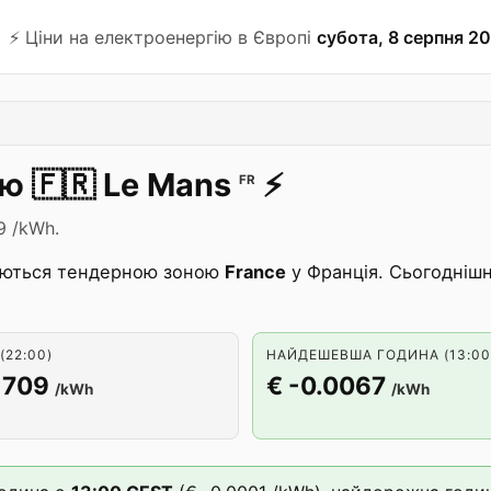
⚡️ Ціни на електроенергію в Європі
субота, 8 серпня 20
ію
🇫🇷
Le Mans
⚡️
FR
9 /kWh.
ються тендерною зоною
France
у Франція. Сьогоднішн
(22:00)
НАЙДЕШЕВША ГОДИНА (13:00
1709
€ -0.0067
/kWh
/kWh