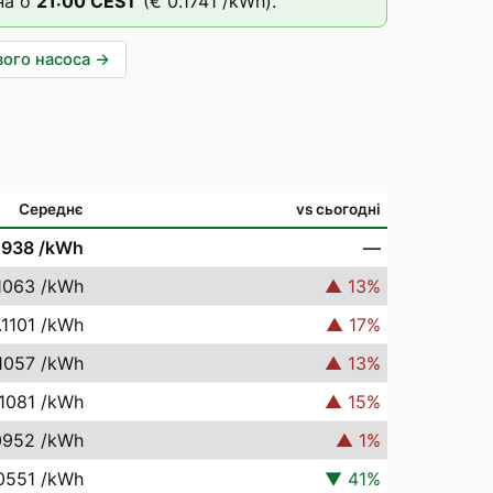
на о
21
:00
CEST
(
€ 0.1741
/kWh).
вого насоса
→
Середнє
vs сьогодні
0938
/kWh
—
1063
/kWh
▲
13
%
.1101
/kWh
▲
17
%
1057
/kWh
▲
13
%
.1081
/kWh
▲
15
%
0952
/kWh
▲
1
%
0551
/kWh
▼
41
%