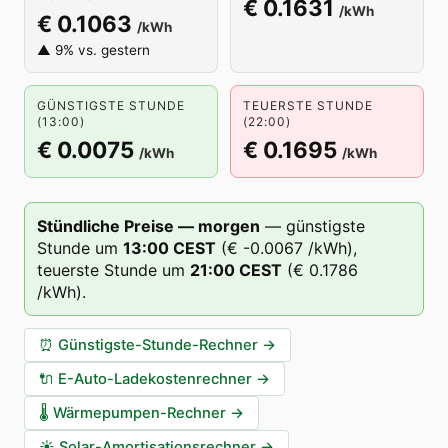
€ 0.1631
/kWh
€ 0.1063
/kWh
▲ 9% vs. gestern
GÜNSTIGSTE STUNDE
TEUERSTE STUNDE
(13:00)
(22:00)
€ 0.0075
€ 0.1695
/kWh
/kWh
Stündliche Preise — morgen
—
günstigste
Stunde um
13
:00
CEST
(
€ -0.0067
/kWh),
teuerste Stunde um
21
:00
CEST
(
€ 0.1786
/kWh).
⏰
Günstigste-Stunde-Rechner
→
🔌
E-Auto-Ladekostenrechner
→
🌡️
Wärmepumpen-Rechner
→
☀️
Solar-Amortisationsrechner
→