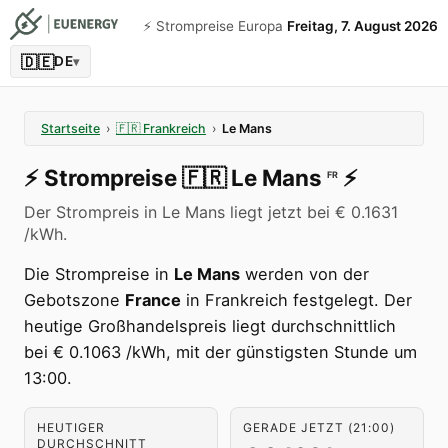
⚡️ Strompreise Europa
Freitag, 7. August 2026
🇩🇪
DE
▾
Startseite
›
🇫🇷
Frankreich
›
Le Mans
⚡️
Strompreise
🇫🇷
Le Mans
⚡️
FR
Der Strompreis in Le Mans liegt jetzt bei € 0.1631
/kWh.
Die Strompreise in
Le Mans
werden von der
Gebotszone
France
in Frankreich festgelegt. Der
heutige Großhandelspreis liegt durchschnittlich
bei € 0.1063 /kWh, mit der günstigsten Stunde um
13:00.
HEUTIGER
GERADE JETZT (21:00)
DURCHSCHNITT