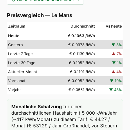
Preisvergleich
—
Le Mans
Zeitraum
Durchschnitt
vs heute
Heute
€ 0.1063
/kWh
—
Gestern
€ 0.0973
/kWh
▼
8
%
Letzte 7 Tage
€ 0.1139
/kWh
▲
7
%
Letzte 30 Tage
€ 0.1052
/kWh
▼
1
%
Aktueller Monat
€ 0.1101
/kWh
▲
4
%
Vormonat
€ 0.0952
/kWh
▼
10
%
Vorjahr
€ 0.0551
/kWh
▼
48
%
Monatliche Schätzung
für einen
durchschnittlichen Haushalt mit 5 000 kWh/Jahr
(~417 kWh/Monat) zu diesem Tarif: € 44.27 /
Monat (€ 531.29 / Jahr Großhandel, vor Steuern