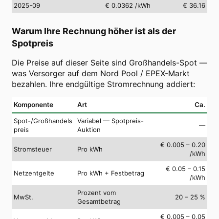
2025-09
€ 0.0362
/kWh
€ 36.16
Warum Ihre Rechnung höher ist als der
Spotpreis
Die Preise auf dieser Seite sind Großhandels-Spot —
was Versorger auf dem Nord Pool / EPEX-Markt
bezahlen. Ihre endgültige Stromrechnung addiert:
Komponente
Art
Ca.
Spot-/Großhandels
Variabel — Spotpreis-
—
preis
Auktion
€ 0.005 – 0.20
Stromsteuer
Pro kWh
/kWh
€ 0.05 – 0.15
Netzentgelte
Pro kWh + Festbetrag
/kWh
Prozent vom
MwSt.
20 – 25 %
Gesamtbetrag
€ 0.005 – 0.05