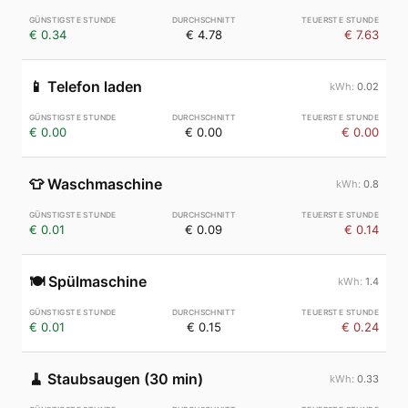
€ 0.34
€ 4.78
€ 7.63
📱
Telefon laden
0.02
€ 0.00
€ 0.00
€ 0.00
👕
Waschmaschine
0.8
€ 0.01
€ 0.09
€ 0.14
🍽️
Spülmaschine
1.4
€ 0.01
€ 0.15
€ 0.24
🧹
Staubsaugen (30 min)
0.33