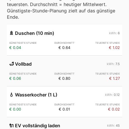
teuersten. Durchschnitt = heutiger Mittelwert.
Günstigste-Stunde-Planung zielt auf das günstige
Ende.
🚿
Duschen (10 min)
6
€ 0.04
€ 0.64
€ 1.02
🛁
Vollbad
7.5
€ 0.06
€ 0.80
€ 1.27
💧
Wasserkocher (1 L)
0.12
€ 0.00
€ 0.01
€ 0.02
🔌
EV vollständig laden
45