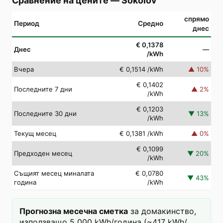
Сравнение на цените
—
Sokolov
спрямо
Период
Средно
днес
€ 0,1378
Днес
—
/kWh
Вчера
€ 0,1514
/kWh
▲
10
%
€ 0,1402
Последните 7 дни
▲
2
%
/kWh
€ 0,1203
Последните 30 дни
▼
13
%
/kWh
Текущ месец
€ 0,1381
/kWh
▲
0
%
€ 0,1099
Предходен месец
▼
20
%
/kWh
Същият месец миналата
€ 0,0780
▼
43
%
година
/kWh
Прогнозна месечна сметка
за домакинство,
използващо 5 000 kWh/година (~417 kWh/