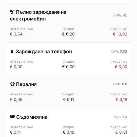
🔌
Пълно зареждане на
45
електромобил
€ 3,54
€ 6,20
€ 10,03
📱
Зареждане на телефон
0.02
€ 0,00
€ 0,00
€ 0,00
👕
Пералня
0.8
€ 0,06
€ 0,11
€ 0,18
🍽️
Съдомиялна
1.4
€ 0,11
€ 0,19
€ 0,31