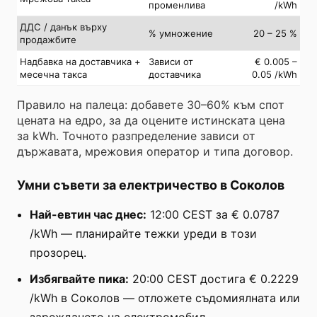
променлива
/kWh
ДДС / данък върху
% умножение
20 – 25 %
продажбите
Надбавка на доставчика +
Зависи от
€ 0.005 –
месечна такса
доставчика
0.05 /kWh
Правило на палеца: добавете 30–60% към спот
цената на едро, за да оцените истинската цена
за kWh. Точното разпределение зависи от
държавата, мрежовия оператор и типа договор.
Умни съвети за електричество в Соколов
Най-евтин час днес:
12:00 CEST за € 0.0787
/kWh — планирайте тежки уреди в този
прозорец.
Избягвайте пика:
20:00 CEST достига € 0.2229
/kWh в Соколов — отложете съдомиялната или
зареждането на електромобил.