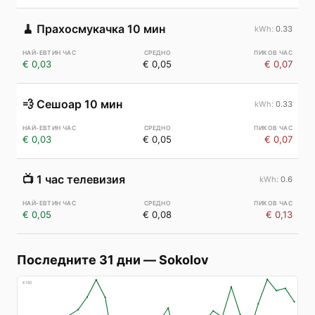
🧹
Прахосмукачка 10 мин
0.33
€ 0,03
€ 0,05
€ 0,07
💨
Сешоар 10 мин
0.33
€ 0,03
€ 0,05
€ 0,07
📺
1 час телевизия
0.6
€ 0,05
€ 0,08
€ 0,13
Последните 31 дни
—
Sokolov
€
160