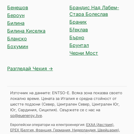
Бенешов
Брандис Над Лабем-
Стара Болеслав
Бероун
Браник
Билина
Бřеклав
Билина Киселка
Бърно
Бланско
Брунтал
Бохумин
Черни Мост
Разгледай Чехия →
Източник на данните: ENTSO-E. Всяка зона показва своето
локално време. Цената за Италия е средна стойност от
шестте подзони (Север, Централен Север, Централен Юг,
Юг, Сардиния, Сицилия).
Свържете се с нас на
sp@euenergy.live
.
Европейски оператори на електроенергия:
EXAA
(
Австрия
)
,
EPEX
(
Белгия, Франция, Германия, Нидерландия, Швейцария
)
,