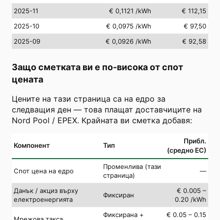
2025-11
€ 0,1121
/kWh
€ 112,15
2025-10
€ 0,0975
/kWh
€ 97,50
2025-09
€ 0,0926
/kWh
€ 92,58
Защо сметката ви е по-висока от спот
цената
Цените на тази страница са на едро за
следващия ден — това плащат доставчиците на
Nord Pool / EPEX. Крайната ви сметка добавя:
Прибл.
Компонент
Тип
(средно ЕС)
Променлива (тази
Спот цена на едро
—
страница)
Данък / акциз върху
€ 0.005 –
Фиксиран
електроенергията
0.20 /kWh
Фиксирана +
€ 0.05 – 0.15
Мрежова такса