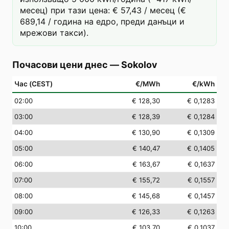
месец) при тази цена: € 57,43 / месец (€
689,14 / година на едро, преди данъци и
мрежови такси).
Почасови цени днес
—
Sokolov
Час (CEST)
€/MWh
€/kWh
02
:00
€ 128,30
€ 0,1283
03
:00
€ 128,39
€ 0,1284
04
:00
€ 130,90
€ 0,1309
05
:00
€ 140,47
€ 0,1405
06
:00
€ 163,67
€ 0,1637
07
:00
€ 155,72
€ 0,1557
08
:00
€ 145,68
€ 0,1457
09
:00
€ 126,33
€ 0,1263
10
:00
€ 103,70
€ 0,1037