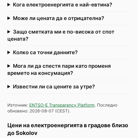
Кога електроенергията е най-евтина?
Може ли цената да е отрицателна?
Защо сметката ми е по-висока от спот
цената?
Колко са точни данните?
Мога ли да спестя пари като променя
времето на консумация?
Известни ли са цените за утре?
Източник
:
ENTSO-E Transparency Platform
.
Последно
обновено
:
2026-08-07
(
CEST
).
Цени на електроенергията в градове близо
до Sokolov