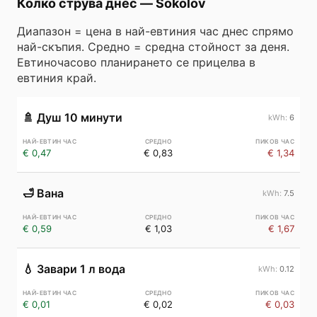
Колко струва днес
—
Sokolov
Диапазон = цена в най-евтиния час днес спрямо
най-скъпия. Средно = средна стойност за деня.
Евтиночасово планирането се прицелва в
евтиния край.
🚿
Душ 10 минути
6
€ 0,47
€ 0,83
€ 1,34
🛁
Вана
7.5
€ 0,59
€ 1,03
€ 1,67
💧
Завари 1 л вода
0.12
€ 0,01
€ 0,02
€ 0,03