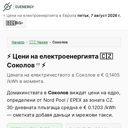
⚡️ Цени на електроенергията в Европа
петък, 7 август 2026 г.
🇧🇬
BG
▾
Начало
›
🇨🇿
Чехия
›
Соколов
⚡️
Цени на електроенергията
🇨🇿
Соколов
⚡️
CZ
Цената на електричеството в Соколов е € 0,1405
/kWh в момента.
Домакинствата в
Соколов
виждат цени на едро,
определени от Nord Pool / EPEX за зоната CZ.
30-дневната плъзгаща средна е € 0.1203 /kWh
— сметката добавя данъци и мрежови такси.