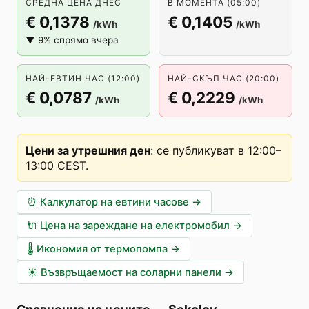
СРЕДНА ЦЕНА ДНЕС
В МОМЕНТА (05:00)
€ 0,1378
€ 0,1405
/kWh
/kWh
▼ 9% спрямо вчера
НАЙ-ЕВТИН ЧАС (12:00)
НАЙ-СКЪП ЧАС (20:00)
€ 0,0787
€ 0,2229
/kWh
/kWh
Цени за утрешния ден
:
се публикуват в 12:00–
13:00 CEST
.
⏰
Калкулатор на евтини часове
→
🔌
Цена на зареждане на електромобил
→
🌡️
Икономия от термопомпа
→
☀️
Възвръщаемост на соларни панели
→