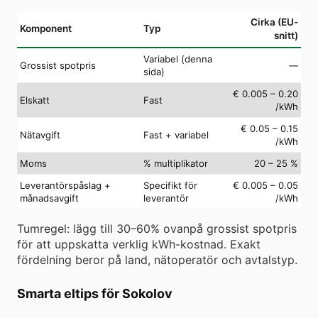
Cirka (EU-
Komponent
Typ
snitt)
Variabel (denna
Grossist spotpris
—
sida)
€ 0.005 – 0.20
Elskatt
Fast
/kWh
€ 0.05 – 0.15
Nätavgift
Fast + variabel
/kWh
Moms
% multiplikator
20 – 25 %
Leverantörspåslag +
Specifikt för
€ 0.005 – 0.05
månadsavgift
leverantör
/kWh
Tumregel: lägg till 30–60% ovanpå grossist spotpris
för att uppskatta verklig kWh-kostnad. Exakt
fördelning beror på land, nätoperatör och avtalstyp.
Smarta eltips för Sokolov