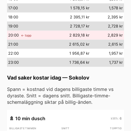
17
:00
1 578,15 kr
1,578 kr
18
:00
2 395,11 kr
2,395 kr
19
:00
2 728,17 kr
2,728 kr
20
:00
2 829,18 kr
2,829 kr
← topp
21
:00
2 615,02 kr
2,615 kr
22
:00
1 956,87 kr
1,957 kr
23
:00
1 736,64 kr
1,737 kr
Vad saker kostar idag
—
Sokolov
Spann = kostnad vid dagens billigaste timme vs
dyraste. Snitt = dagens snitt. Billigaste-timme-
schemaläggning siktar på billig-änden.
🚿
10 min dusch
6