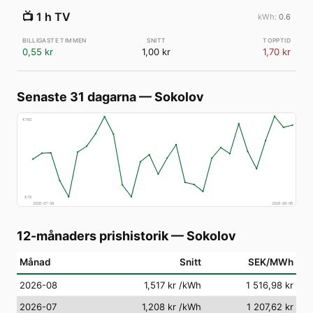
📺
1 h TV
0.6
0,55 kr
1,00 kr
1,70 kr
Senaste 31 dagarna
—
Sokolov
€
160
€
78
2026-07-08
2026-08-06
12-månaders prishistorik
—
Sokolov
Månad
Snitt
SEK/MWh
2026-08
1,517 kr
/kWh
1 516,98 kr
2026-07
1,208 kr
/kWh
1 207,62 kr