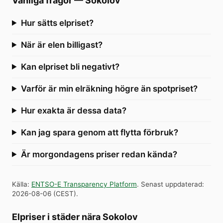
Vanliga frågor
—
Sokolov
Hur sätts elpriset?
När är elen billigast?
Kan elpriset bli negativt?
Varför är min elräkning högre än spotpriset?
Hur exakta är dessa data?
Kan jag spara genom att flytta förbruk?
Är morgondagens priser redan kända?
Källa
:
ENTSO-E Transparency Platform
.
Senast uppdaterad
:
2026-08-06
(
CEST
).
Elpriser i städer nära Sokolov