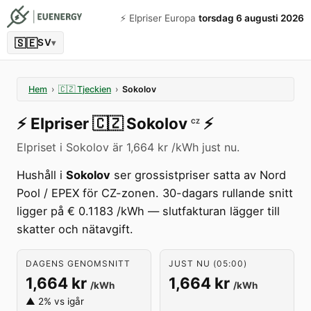
⚡️ Elpriser Europa
torsdag 6 augusti 2026
🇸🇪
SV
▾
Hem
›
🇨🇿
Tjeckien
›
Sokolov
⚡️
Elpriser
🇨🇿
Sokolov
⚡️
CZ
Elpriset i Sokolov är 1,664 kr /kWh just nu.
Hushåll i
Sokolov
ser grossistpriser satta av Nord
Pool / EPEX för CZ-zonen. 30-dagars rullande snitt
ligger på € 0.1183 /kWh — slutfakturan lägger till
skatter och nätavgift.
DAGENS GENOMSNITT
JUST NU (05:00)
1,664 kr
1,664 kr
/kWh
/kWh
▲ 2% vs igår