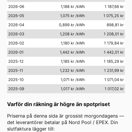
2026-06
1,188 kr
/kWh
1 187,66 kr
2026-05
1,075 kr
/kWh
1 075,25 kr
2026-04
0,899 kr
/kWh
898,81 kr
2026-03
1,208 kr
/kWh
1 208,01 kr
2026-02
1,180 kr
/kWh
1 179,84 kr
2026-01
1,442 kr
/kWh
1 442,01 kr
2025-12
1,185 kr
/kWh
1 185,29 kr
2025-11
1,232 kr
/kWh
1 231,99 kr
2025-10
1,071 kr
/kWh
1 071,04 kr
2025-09
1,017 kr
/kWh
1 017,02 kr
Varför din räkning är högre än spotpriset
Priserna på denna sida är grossist morgondagens —
det leverantörer betalar på Nord Pool / EPEX. Din
slutfaktura lägger till: