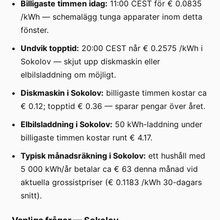
Billigaste timmen idag:
11:00 CEST för € 0.0835
/kWh — schemalägg tunga apparater inom detta
fönster.
Undvik topptid:
20:00 CEST når € 0.2575 /kWh i
Sokolov — skjut upp diskmaskin eller
elbilsladdning om möjligt.
Diskmaskin i Sokolov:
billigaste timmen kostar ca
€ 0.12; topptid € 0.36 — sparar pengar över året.
Elbilsladdning i Sokolov:
50 kWh-laddning under
billigaste timmen kostar runt € 4.17.
Typisk månadsräkning i Sokolov:
ett hushåll med
5 000 kWh/år betalar ca € 63 denna månad vid
aktuella grossistpriser (€ 0.1183 /kWh 30-dagars
snitt).