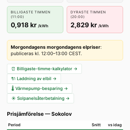
BILLIGASTE TIMMEN
DYRASTE TIMMEN
(11:00)
(20:00)
0,918 kr
2,829 kr
/kWh
/kWh
Morgondagens morgondagens elpriser
:
publiceras kl. 12:00–13:00 CEST
.
⏰
Billigaste-timme-kalkylator
→
🔌
Laddning av elbil
→
🌡️
Värmepump-besparing
→
☀️
Solpanelsåterbetalning
→
Prisjämförelse
—
Sokolov
Period
Snitt
vs idag