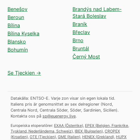
Benešov
Brandýs nad Labem-
Stará Boleslav
Beroun
Braník
Bílina
Břeclav
Bílina Kyselka
Brno
Blansko
Bruntál
Bohumín
Černý Most
Se Tjeckien →
Datakälla: ENTSO-E. Varje zon visar sin egen lokala tid.
Italiens pris är genomsnittet av sex delregioner (Nord,
Centrala Nord, Centrala Söder, Söder, Sardinien, Sicilien).
Kontakta oss på
sp@euenergy.live
.
Europeiska eloperatörer:
EXAA
(
Österrike
)
,
EPEX
(
Belgien, Frankrike,
Tyskland, Nederländerna, Schweiz
)
,
IBEX
(
Bulgarien
)
,
CROPEX
(
Kroatien
)
,
OTE
(
Tjeckien
)
,
GME
(
Italien
)
,
HENEX
(
Grekland
)
,
HUPX