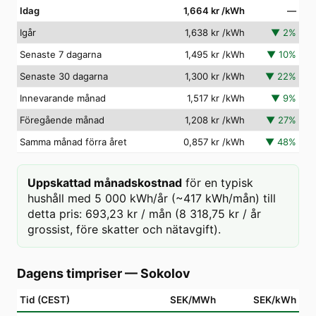
Idag
1,664 kr
/kWh
—
Igår
1,638 kr
/kWh
▼
2
%
Senaste 7 dagarna
1,495 kr
/kWh
▼
10
%
Senaste 30 dagarna
1,300 kr
/kWh
▼
22
%
Innevarande månad
1,517 kr
/kWh
▼
9
%
Föregående månad
1,208 kr
/kWh
▼
27
%
Samma månad förra året
0,857 kr
/kWh
▼
48
%
Uppskattad månadskostnad
för en typisk
hushåll med 5 000 kWh/år (~417 kWh/mån) till
detta pris: 693,23 kr / mån (8 318,75 kr / år
grossist, före skatter och nätavgift).
Dagens timpriser
—
Sokolov
Tid (CEST)
SEK/MWh
SEK/kWh