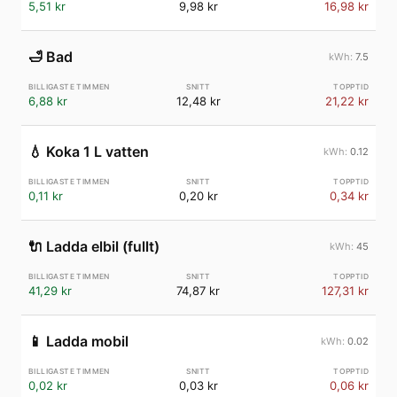
5,51 kr
9,98 kr
16,98 kr
🛁
Bad
7.5
6,88 kr
12,48 kr
21,22 kr
💧
Koka 1 L vatten
0.12
0,11 kr
0,20 kr
0,34 kr
🔌
Ladda elbil (fullt)
45
41,29 kr
74,87 kr
127,31 kr
📱
Ladda mobil
0.02
0,02 kr
0,03 kr
0,06 kr