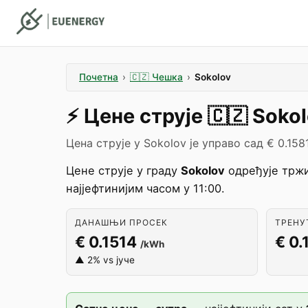
Почетна
›
🇨🇿
Чешка
›
Sokolov
⚡️
Цене струје
🇨🇿
Sokol
Цена струје у Sokolov је управо сад € 0.158
Цене струје у граду
Sokolov
одређује трж
најјефтинијим часом у 11:00.
ДАНАШЊИ ПРОСЕК
ТРЕНУТ
€ 0.1514
€ 0.
/kWh
▲ 2% vs јуче