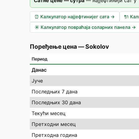
Сатне цене — сутра
—
најјефтинији сат у
⏰
Калкулатор најјефтинијег сата
→
🔌
Кал
☀️
Калкулатор повраћаја соларних панела
→
Поређење цена
—
Sokolov
Период
Данас
Јуче
Последњих 7 дана
Последњих 30 дана
Текући месец
Претходни месец
Претходна година