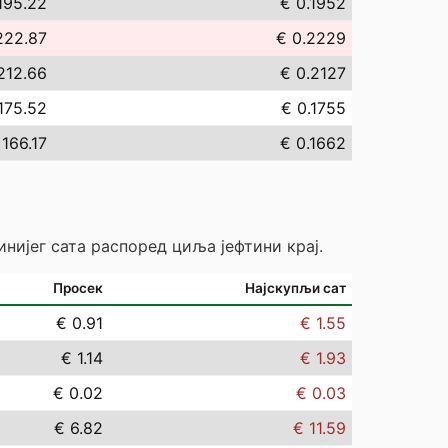
195.22
€ 0.1952
222.87
€ 0.2229
212.66
€ 0.2127
175.52
€ 0.1755
 166.17
€ 0.1662
инијег сата распоред циља јефтини крај.
Просек
Најскупљи сат
€ 0.91
€ 1.55
€ 1.14
€ 1.93
€ 0.02
€ 0.03
€ 6.82
€ 11.59