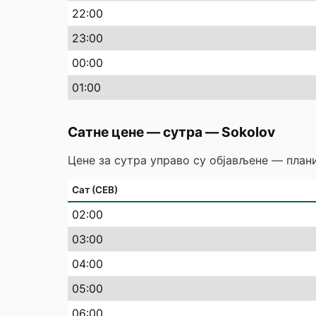
22
:00
23
:00
00
:00
01
:00
Сатне цене — сутра
—
Sokolov
Цене за сутра управо су објављене — плани
Сат (СЕВ)
02
:00
03
:00
04
:00
05
:00
06
:00