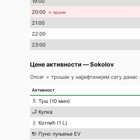
19
:00
20
:00
← вршни
21
:00
22
:00
23
:00
Цене активности
—
Sokolov
Опсег = трошак у најјефтинијем сату данас
Активност
🚿
Туш (10 мин)
🛁
Купка
💧
Котлић (1 L)
🔌
Пуно пуњење EV