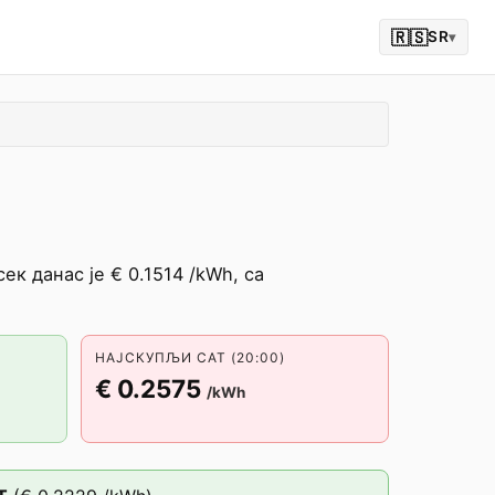
🇷🇸
SR
▾
к данас је € 0.1514 /kWh, са
НАЈСКУПЉИ САТ (20:00)
€ 0.2575
/kWh