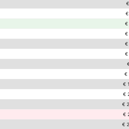
€
€
€
€
€
€
€ 
€ 
€ 
€ 
€ 
€ 