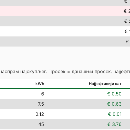
€ 
€ 
€ 
€ 
€
 наспрам најскупљег. Просек = данашњи просек. најјефт
kWh
Најјефтинији сат
6
€ 0.50
7.5
€ 0.63
0.12
€ 0.01
45
€ 3.76