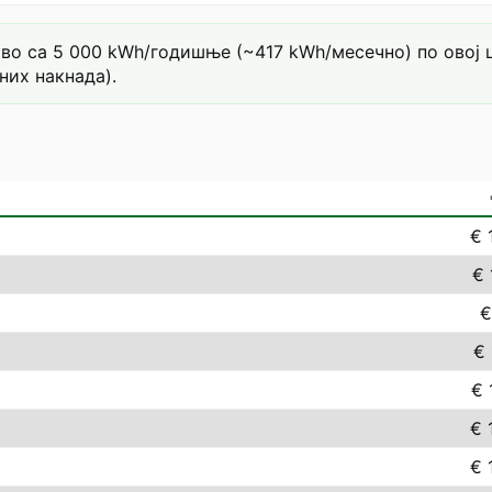
о са 5 000 kWh/годишње (~417 kWh/месечно) по овој цен
них накнада).
€ 
€ 
€
€ 
€ 
€ 
€ 