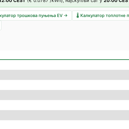
12
:00
CEST
(
€ 0.0787
/kWh),
најскупљи сат у
20
:00
CES
кулатор трошкова пуњења EV
→
🌡️
Калкулатор топлотне 