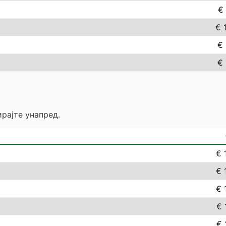
€ 
€ 
€ 
€ 
рајте унапред.
€ 
€ 
€ 
€ 
€ 