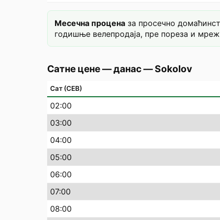
Месечна процена
за просечно домаћинств
годишње велепродаја, пре пореза и мреж
Сатне цене — данас
—
Sokolov
Сат (СЕВ)
02
:00
03
:00
04
:00
05
:00
06
:00
07
:00
08
:00