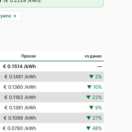
T
(
€ 0.2229
/kWh).
пумпе
→
Просек
vs данас
€ 0.1514
/kWh
—
€ 0.1491
/kWh
▼
2
%
€ 0.1360
/kWh
▼
10
%
€ 0.1183
/kWh
▼
22
%
€ 0.1381
/kWh
▼
9
%
€ 0.1099
/kWh
▼
27
%
€ 0.0780
/kWh
▼
48
%