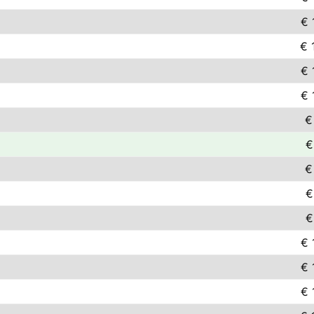
€ 
€ 
€ 
€ 
€
€
€
€
€
€ 
€ 
€ 