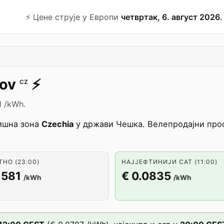
⚡️ Цене струје у Европи
четвртак, 6. август 2026.
ov
⚡️
CZ
1 /kWh.
ишна зона
Czechia
у држави Чешка. Велепродајни просе
НО (23:00)
НАЈЈЕФТИНИЈИ САТ (11:00)
1581
€ 0.0835
/kWh
/kWh