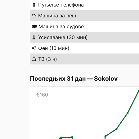
📱
Пуњење телефона
👕
Машина за веш
🍽️
Машина за судове
🧹
Усисавање (30 мин)
💨
Фен (10 мин)
📺
ТВ (3 ч)
Последњих 31 дан
—
Sokolov
€
160