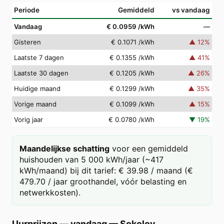
Periode
Gemiddeld
vs vandaag
Vandaag
€ 0.0959
/kWh
—
Gisteren
€ 0.1071
/kWh
▲
12
%
Laatste 7 dagen
€ 0.1355
/kWh
▲
41
%
Laatste 30 dagen
€ 0.1205
/kWh
▲
26
%
Huidige maand
€ 0.1299
/kWh
▲
35
%
Vorige maand
€ 0.1099
/kWh
▲
15
%
Vorig jaar
€ 0.0780
/kWh
▼
19
%
Maandelijkse schatting
voor een gemiddeld
huishouden van 5 000 kWh/jaar (~417
kWh/maand) bij dit tarief: € 39.98 / maand (€
479.70 / jaar groothandel, vóór belasting en
netwerkkosten).
Uurprijzen — vandaag
—
Sokolov