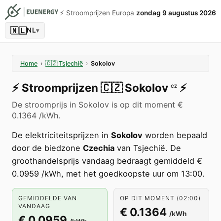
⚡️ Stroomprijzen Europa
zondag 9 augustus 2026
🇳🇱
NL
▾
Home
›
🇨🇿
Tsjechië
›
Sokolov
⚡️
Stroomprijzen
🇨🇿
Sokolov
⚡️
CZ
De stroomprijs in Sokolov is op dit moment €
0.1364 /kWh.
De elektriciteitsprijzen in
Sokolov
worden bepaald
door de biedzone
Czechia
van Tsjechië. De
groothandelsprijs vandaag bedraagt gemiddeld €
0.0959 /kWh, met het goedkoopste uur om 13:00.
GEMIDDELDE VAN
OP DIT MOMENT (02:00)
VANDAAG
€ 0.1364
/kWh
€ 0.0959