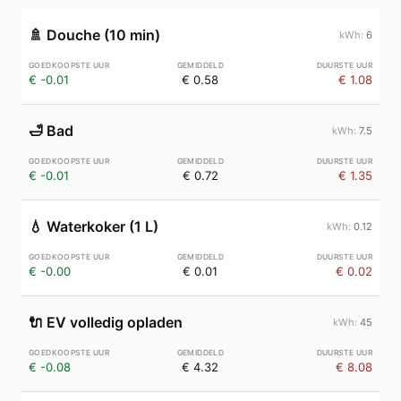
🚿
Douche (10 min)
6
€ -0.01
€ 0.58
€ 1.08
🛁
Bad
7.5
€ -0.01
€ 0.72
€ 1.35
💧
Waterkoker (1 L)
0.12
€ -0.00
€ 0.01
€ 0.02
🔌
EV volledig opladen
45
€ -0.08
€ 4.32
€ 8.08