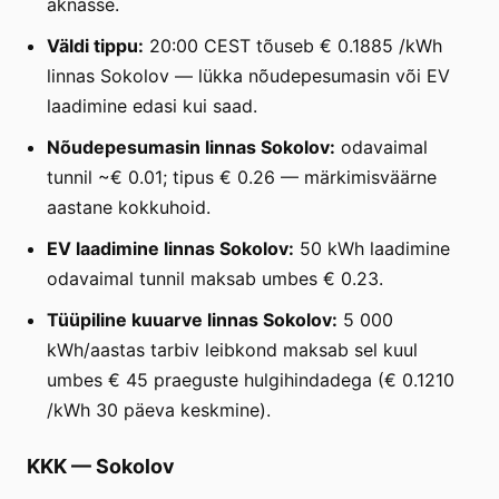
aknasse.
Väldi tippu:
20:00 CEST tõuseb € 0.1885 /kWh
linnas Sokolov — lükka nõudepesumasin või EV
laadimine edasi kui saad.
Nõudepesumasin linnas Sokolov:
odavaimal
tunnil ~€ 0.01; tipus € 0.26 — märkimisväärne
aastane kokkuhoid.
EV laadimine linnas Sokolov:
50 kWh laadimine
odavaimal tunnil maksab umbes € 0.23.
Tüüpiline kuuarve linnas Sokolov:
5 000
kWh/aastas tarbiv leibkond maksab sel kuul
umbes € 45 praeguste hulgihindadega (€ 0.1210
/kWh 30 päeva keskmine).
KKK
—
Sokolov