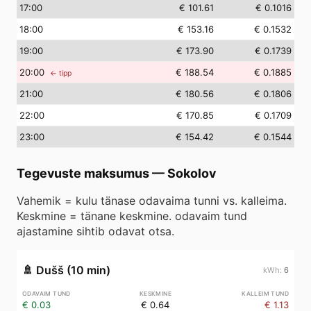
17
:00
€ 101.61
€ 0.1016
18
:00
€ 153.16
€ 0.1532
19
:00
€ 173.90
€ 0.1739
20
:00
€ 188.54
€ 0.1885
← tipp
21
:00
€ 180.56
€ 0.1806
22
:00
€ 170.85
€ 0.1709
23
:00
€ 154.42
€ 0.1544
Tegevuste maksumus
—
Sokolov
Vahemik = kulu tänase odavaima tunni vs. kalleima.
Keskmine = tänane keskmine. odavaim tund
ajastamine sihtib odavat otsa.
🚿
Dušš (10 min)
6
€ 0.03
€ 0.64
€ 1.13