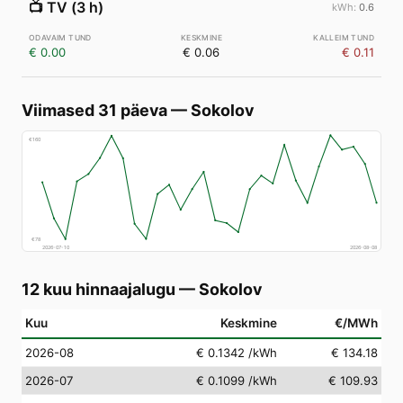
📺
TV (3 h)
0.6
€ 0.00
€ 0.06
€ 0.11
Viimased 31 päeva
—
Sokolov
€
160
€
78
2026-07-10
2026-08-08
12 kuu hinnaajalugu
—
Sokolov
Kuu
Keskmine
€/MWh
2026-08
€ 0.1342
/kWh
€ 134.18
2026-07
€ 0.1099
/kWh
€ 109.93