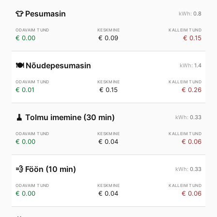
👕
Pesumasin
0.8
€ 0.00
€ 0.09
€ 0.15
🍽️
Nõudepesumasin
1.4
€ 0.01
€ 0.15
€ 0.26
🧹
Tolmu imemine (30 min)
0.33
€ 0.00
€ 0.04
€ 0.06
💨
Föön (10 min)
0.33
€ 0.00
€ 0.04
€ 0.06