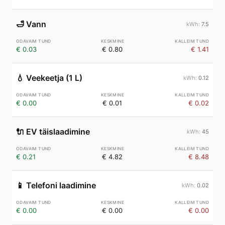
🛁
Vann
7.5
€ 0.03
€ 0.80
€ 1.41
💧
Veekeetja (1 L)
0.12
€ 0.00
€ 0.01
€ 0.02
🔌
EV täislaadimine
45
€ 0.21
€ 4.82
€ 8.48
📱
Telefoni laadimine
0.02
€ 0.00
€ 0.00
€ 0.00