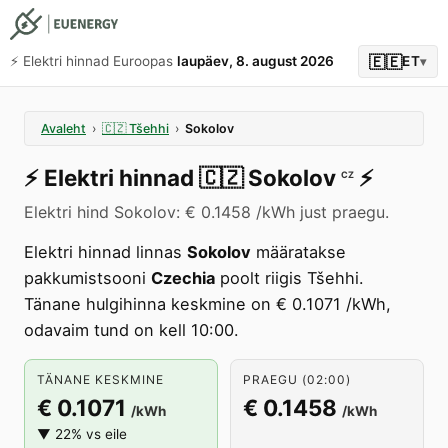
🇪🇪
⚡️ Elektri hinnad Euroopas
laupäev, 8. august 2026
ET
▾
Avaleht
›
🇨🇿
Tšehhi
›
Sokolov
⚡️
Elektri hinnad
🇨🇿
Sokolov
⚡️
CZ
Elektri hind Sokolov: € 0.1458 /kWh just praegu.
Elektri hinnad linnas
Sokolov
määratakse
pakkumistsooni
Czechia
poolt riigis Tšehhi.
Tänane hulgihinna keskmine on € 0.1071 /kWh,
odavaim tund on kell 10:00.
TÄNANE KESKMINE
PRAEGU (02:00)
€ 0.1071
€ 0.1458
/kWh
/kWh
▼ 22% vs eile