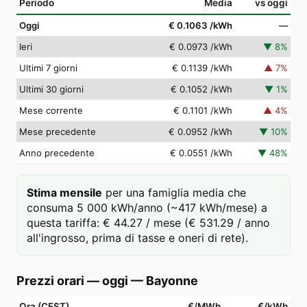
Periodo
Media
vs oggi
Oggi
€ 0.1063
/kWh
—
Ieri
€ 0.0973
/kWh
▼
8
%
Ultimi 7 giorni
€ 0.1139
/kWh
▲
7
%
Ultimi 30 giorni
€ 0.1052
/kWh
▼
1
%
Mese corrente
€ 0.1101
/kWh
▲
4
%
Mese precedente
€ 0.0952
/kWh
▼
10
%
Anno precedente
€ 0.0551
/kWh
▼
48
%
Stima mensile
per una famiglia media che
consuma 5 000 kWh/anno (~417 kWh/mese) a
questa tariffa: € 44.27 / mese (€ 531.29 / anno
all'ingrosso, prima di tasse e oneri di rete).
Prezzi orari — oggi
—
Bayonne
Ora (CEST)
€/MWh
€/kWh