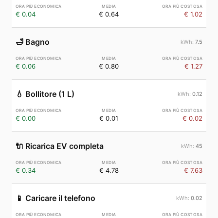
€ 0.04
€ 0.64
€ 1.02
🛁
Bagno
7.5
€ 0.06
€ 0.80
€ 1.27
💧
Bollitore (1 L)
0.12
€ 0.00
€ 0.01
€ 0.02
🔌
Ricarica EV completa
45
€ 0.34
€ 4.78
€ 7.63
📱
Caricare il telefono
0.02