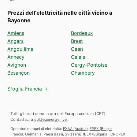
Prezzi dell'elettricità nelle città vicino a
Bayonne
Amiens
Bordeaux
Angers
Brest
Angoulême
Caen
Annecy
Calais
Avignon
Cergy-Pontoise
Besançon
Chambéry
Sfoglia Francia →
Tutti gli orari sono in ora dell'Europa centrale (CET).
Contattaci a
sp@euenergy.live
.
Operatori europei di elettricità:
EXAA
(
Austria
)
,
EPEX
(
Belgio,
Francia, Germania, Paesi Bassi, Svizzera
)
,
IBEX
(
Bulgaria
)
,
CROPEX