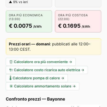
▲ 9% vs ieri
ORA PIÙ ECONOMICA
ORA PIÙ COSTOSA
(13:00)
(22:00)
€ 0.0075
€ 0.1695
/kWh
/kWh
Prezzi orari — domani
:
pubblicati alle 12:00–
13:00 CEST
.
⏰
Calcolatore ora più conveniente
→
🔌
Calcolatore costo ricarica auto elettrica
→
🌡️
Calcolatore pompa di calore
→
☀️
Calcolatore ammortamento solare
→
Confronto prezzi
—
Bayonne