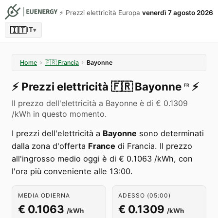
⚡️ Prezzi elettricità Europa
venerdì 7 agosto 2026
🇮🇹
IT
▾
Home
›
🇫🇷
Francia
›
Bayonne
⚡️
Prezzi elettricità
🇫🇷
Bayonne
⚡️
FR
Il prezzo dell'elettricità a Bayonne è di € 0.1309
/kWh in questo momento.
I prezzi dell'elettricità a
Bayonne
sono determinati
dalla zona d'offerta
France
di Francia. Il prezzo
all'ingrosso medio oggi è di € 0.1063 /kWh, con
l'ora più conveniente alle 13:00.
MEDIA ODIERNA
ADESSO (05:00)
€ 0.1063
€ 0.1309
/kWh
/kWh