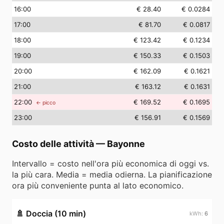
16
:00
€ 28.40
€ 0.0284
17
:00
€ 81.70
€ 0.0817
18
:00
€ 123.42
€ 0.1234
19
:00
€ 150.33
€ 0.1503
20
:00
€ 162.09
€ 0.1621
21
:00
€ 163.12
€ 0.1631
22
:00
€ 169.52
€ 0.1695
← picco
23
:00
€ 156.91
€ 0.1569
Costo delle attività
—
Bayonne
Intervallo = costo nell'ora più economica di oggi vs.
la più cara. Media = media odierna. La pianificazione
ora più conveniente punta al lato economico.
🚿
Doccia (10 min)
6