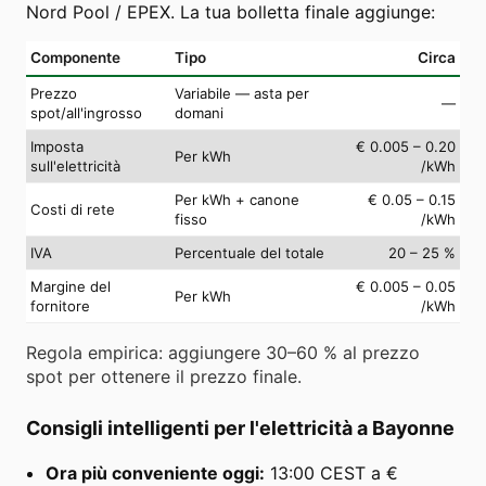
Nord Pool / EPEX. La tua bolletta finale aggiunge:
Componente
Tipo
Circa
Prezzo
Variabile — asta per
—
spot/all'ingrosso
domani
Imposta
€ 0.005 – 0.20
Per kWh
sull'elettricità
/kWh
Per kWh + canone
€ 0.05 – 0.15
Costi di rete
fisso
/kWh
IVA
Percentuale del totale
20 – 25 %
Margine del
€ 0.005 – 0.05
Per kWh
fornitore
/kWh
Regola empirica: aggiungere 30–60 % al prezzo
spot per ottenere il prezzo finale.
Consigli intelligenti per l'elettricità a Bayonne
Ora più conveniente oggi:
13:00 CEST a €