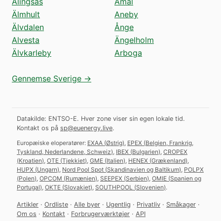
Alingsås
Åmål
Älmhult
Aneby
Älvdalen
Ånge
Alvesta
Ängelholm
Älvkarleby
Arboga
Gennemse Sverige →
Datakilde: ENTSO-E. Hver zone viser sin egen lokale tid.
Kontakt os på
sp@euenergy.live
.
Europæiske eloperatører:
EXAA
(
Østrig
)
,
EPEX
(
Belgien, Frankrig,
Tyskland, Nederlandene, Schweiz
)
,
IBEX
(
Bulgarien
)
,
CROPEX
(
Kroatien
)
,
OTE
(
Tjekkiet
)
,
GME
(
Italien
)
,
HENEX
(
Grækenland
)
,
HUPX
(
Ungarn
)
,
Nord Pool Spot
(
Skandinavien og Baltikum
)
,
POLPX
(
Polen
)
,
OPCOM
(
Rumænien
)
,
SEEPEX
(
Serbien
)
,
OMIE
(
Spanien og
Portugal
)
,
OKTE
(
Slovakiet
)
,
SOUTHPOOL
(
Slovenien
)
.
Artikler
·
Ordliste
·
Alle byer
·
Ugentlig
·
Privatliv
·
Småkager
·
Om os
·
Kontakt
·
Forbrugerværktøjer
·
API