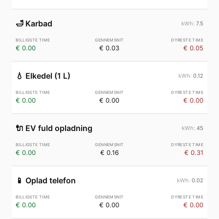
🛁
Karbad
7.5
€ 0.00
€ 0.03
€ 0.05
💧
Elkedel (1 L)
0.12
€ 0.00
€ 0.00
€ 0.00
🔌
EV fuld opladning
45
€ 0.00
€ 0.16
€ 0.31
📱
Oplad telefon
0.02
€ 0.00
€ 0.00
€ 0.00