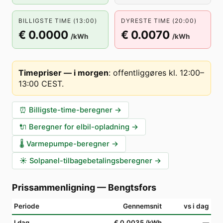
BILLIGSTE TIME (13:00)
DYRESTE TIME (20:00)
€ 0.0000
€ 0.0070
/kWh
/kWh
Timepriser — i morgen
:
offentliggøres kl. 12:00–
13:00 CEST
.
⏰
Billigste-time-beregner
→
🔌
Beregner for elbil-opladning
→
🌡️
Varmepumpe-beregner
→
☀️
Solpanel-tilbagebetalingsberegner
→
Prissammenligning
—
Bengtsfors
Periode
Gennemsnit
vs i dag
I dag
€ 0.0035
/kWh
—