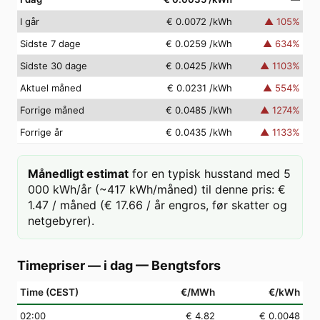
I går
€ 0.0072
/kWh
▲
105
%
Sidste 7 dage
€ 0.0259
/kWh
▲
634
%
Sidste 30 dage
€ 0.0425
/kWh
▲
1103
%
Aktuel måned
€ 0.0231
/kWh
▲
554
%
Forrige måned
€ 0.0485
/kWh
▲
1274
%
Forrige år
€ 0.0435
/kWh
▲
1133
%
Månedligt estimat
for en typisk husstand med 5
000 kWh/år (~417 kWh/måned) til denne pris: €
1.47 / måned (€ 17.66 / år engros, før skatter og
netgebyrer).
Timepriser — i dag
—
Bengtsfors
Time (CEST)
€/MWh
€/kWh
02
:00
€ 4.82
€ 0.0048