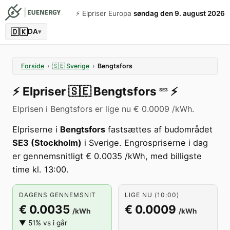
⚡️ Elpriser Europa
søndag den 9. august 2026
🇩🇰
DA
▾
Forside
›
🇸🇪
Sverige
›
Bengtsfors
⚡️
Elpriser
🇸🇪
Bengtsfors
⚡️
SE3
Elprisen i Bengtsfors er lige nu € 0.0009 /kWh.
Elpriserne i
Bengtsfors
fastsættes af budområdet
SE3 (Stockholm)
i Sverige. Engrospriserne i dag
er gennemsnitligt € 0.0035 /kWh, med billigste
time kl. 13:00.
DAGENS GENNEMSNIT
LIGE NU (10:00)
€ 0.0035
€ 0.0009
/kWh
/kWh
▼ 51% vs i går