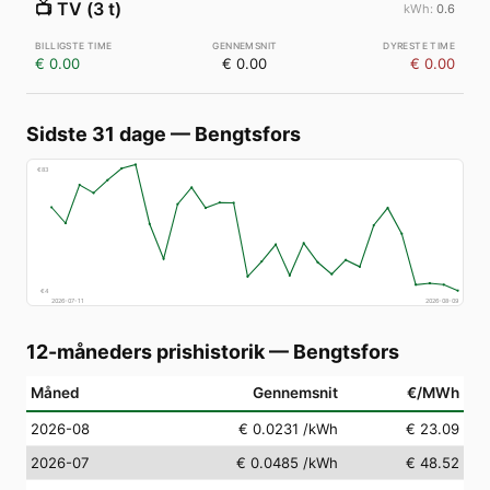
📺
TV (3 t)
0.6
€ 0.00
€ 0.00
€ 0.00
Sidste 31 dage
—
Bengtsfors
€
83
€
4
2026-07-11
2026-08-09
12-måneders prishistorik
—
Bengtsfors
Måned
Gennemsnit
€/MWh
2026-08
€ 0.0231
/kWh
€ 23.09
2026-07
€ 0.0485
/kWh
€ 48.52