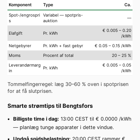
Komponent
Type
Ca.
Spot-/engrospri
Variabel — spotpris-
—
s
auktion
€ 0.005 – 0.20
Elafgift
Pr. kWh
/kWh
Netgebyrer
Pr. kWh + fast gebyr
€ 0.05 – 0.15 /kWh
Moms
Procent af total
20 – 25 %
Leverandørmarg
€ 0.005 – 0.05
Pr. kWh
in
/kWh
Tommelfingerregel: læg 30–60 % oven i spotprisen
for at få slutprisen.
Smarte strømtips til Bengtsfors
Billigste time i dag:
13:00 CEST til € 0.0000 /kWh
— planlæg tunge apparater i dette vindue.
Undgå spidsbelastning:
20:00 CEST rammer €