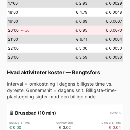
17
:00
€ 2.93
€ 0.0029
18
:00
€ 4.79
€ 0.0048
19
:00
€ 6.69
€ 0.0067
20
:00
€ 6.95
€ 0.0070
← top
21
:00
€ 6.41
€ 0.0064
22
:00
€ 5.00
€ 0.0050
23
:00
€ 3.59
€ 0.0036
Hvad aktiviteter koster
—
Bengtsfors
Interval = omkostning i dagens billigste time vs.
dyreste. Gennemsnit = dagens snit. Billigste-time-
planlægning sigter mod den billige ende.
🚿
Brusebad (10 min)
6
€ 0.00
€ 0.02
€ 0.04